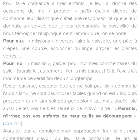
Pour faire confiance à mes enfants, je leur ai donné des
occasions de me « prouver » qu'ils étaient dignes de
confiance, leur disant que c'était une responsabilité que je leur
donnais, un service que je leur demandais, la possibilité de
nous témoigner réciproquement l'amour que l'on se porte.
Pour eux
: « missions » diverses, faire la vaisselle, une pâte à
crêpes, une course, accrocher du linge, arroser les plantes
vertes....
Pour mo
i : « mission », garder pour moi mes commentaires du
style : j'aurais fait autrement ! t'en a mis partout ! Si je l'avais fait
moi-même ce serait fini depuis longtemps !....
Rester patiente, accepter que ce ne soit pas fait « comme je
l'aurais fait », ne sont pas choses faciles quand on est « toujours
pressée » et un tant soit peu perfectionniste, mais quelle joie
aussi de les voir fiers et heureux de m'avoir aidé ! «
Parents,
n'irritez pas vos enfants de peur qu'ils se découragent
».
(
Col.3v2
)
Alors je leur ai témoigné mon approbation, leur ai dit mon
contentement d'avoir pu leur faire confiance. Je les ai