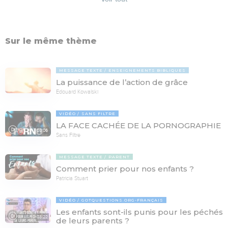
Sur le même thème
MESSAGE TEXTE
ENSEIGNEMENTS BIBLIQUES
La puissance de l’action de grâce
Edouard Kowalski
VIDÉO
SANS FILTRE
LA FACE CACHÉE DE LA PORNOGRAPHIE
08:06
Sans Filtre
MESSAGE TEXTE
PARENT
Comment prier pour nos enfants ?
Patricia Stuart
VIDÉO
GOTQUESTIONS.ORG-FRANÇAIS
Les enfants sont-ils punis pour les péchés
03:22
de leurs parents ?