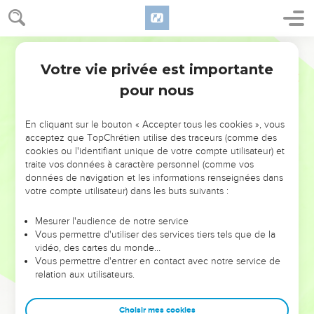
Votre vie privée est importante
pour nous
NE MANQUEZ PAS L’ÉVÉNEMENT
En cliquant sur le bouton « Accepter tous les cookies », vous
DE L’ANNÉE !
acceptez que TopChrétien utilise des traceurs (comme des
cookies ou l'identifiant unique de votre compte utilisateur) et
ET SI LEURS ERREURS POUVAIENT VOUS ÉVITER LES
traite vos données à caractère personnel (comme vos
VOTRES ?
données de navigation et les informations renseignées dans
votre compte utilisateur) dans les buts suivants :
On admire souvent les leaders pour leurs réussites, leur impact,
leur foi ou leur vision. Mais on voit moins les doutes, les erreurs
Mesurer l'audience de notre service
Vous permettre d'utiliser des services tiers tels que de la
et les saisons difficiles qu'ils ont traversés, alors même que ce
vidéo, des cartes du monde…
sont elles qui les ont façonnés.
Vous permettre d'entrer en contact avec notre service de
relation aux utilisateurs.
Dans cette conférence, leaders, entrepreneurs, et responsables
reviennent sur les erreurs marquantes de leur parcours et les
clés pour avancer avec plus de sagesse afin que leurs erreurs
Choisir mes cookies