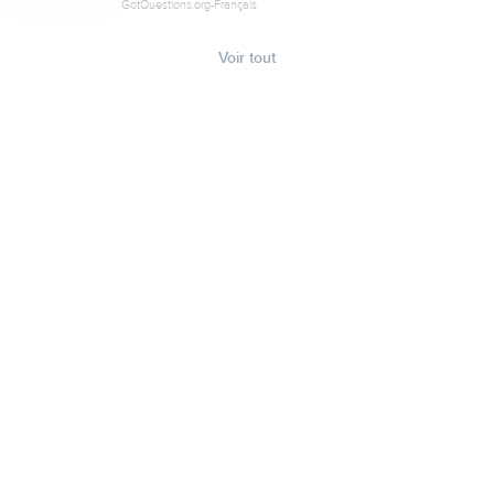
GotQuestions.org-Français
Voir tout