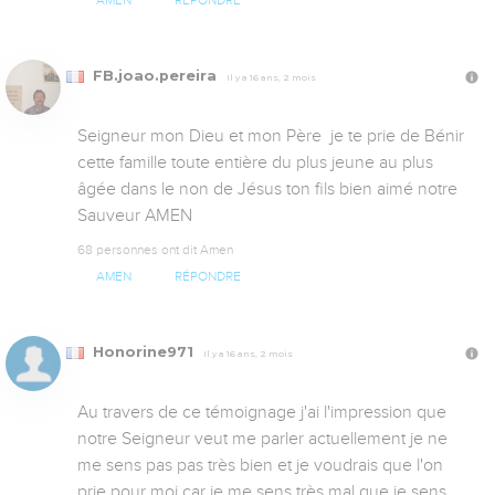
AMEN
RÉPONDRE
FB.joao.pereira
Il y a 16 ans, 2 mois
Seigneur mon Dieu et mon Père  je te prie de Bénir 
cette famille toute entière du plus jeune au plus 
âgée dans le non de Jésus ton fils bien aimé notre 
Sauveur AMEN
68 personnes ont dit Amen
AMEN
RÉPONDRE
Honorine971
Il y a 16 ans, 2 mois
Au travers de ce témoignage j'ai l'impression que 
notre Seigneur veut me parler actuellement je ne 
me sens pas pas très bien et je voudrais que l'on 
prie pour moi car je me sens très mal que je sens 