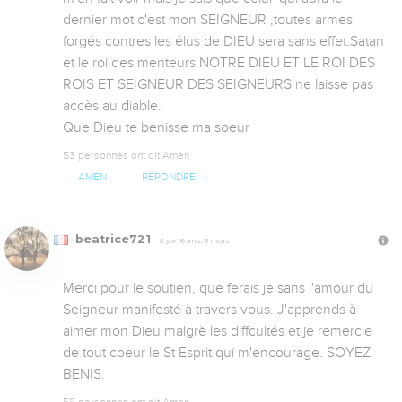
dernier mot c'est mon SEIGNEUR ,toutes armes 
forgés contres les élus de DIEU sera sans effet.Satan 
et le roi des menteurs NOTRE DIEU ET LE ROI DES 
ROIS ET SEIGNEUR DES SEIGNEURS ne laisse pas 
accès au diable.

Que Dieu te benisse ma soeur
53 personnes ont dit Amen
AMEN
RÉPONDRE
beatrice721
Il y a 16 ans, 3 mois
Merci pour le soutien, que ferais je sans l'amour du 
Seigneur manifesté à travers vous. J'apprends à 
aimer mon Dieu malgrè les diffcultés et je remercie 
de tout coeur le St Esprit qui m'encourage. SOYEZ 
BENIS.
58 personnes ont dit Amen