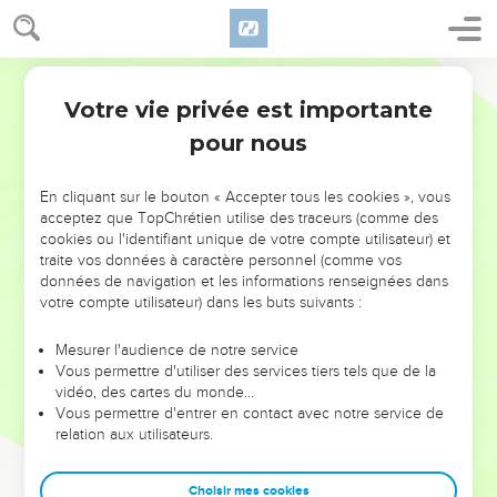
Votre vie privée est importante
pour nous
NE MANQUEZ PAS L’ÉVÉNEMENT
En cliquant sur le bouton « Accepter tous les cookies », vous
DE L’ANNÉE !
acceptez que TopChrétien utilise des traceurs (comme des
cookies ou l'identifiant unique de votre compte utilisateur) et
ET SI LEURS ERREURS POUVAIENT VOUS ÉVITER LES
traite vos données à caractère personnel (comme vos
VOTRES ?
données de navigation et les informations renseignées dans
votre compte utilisateur) dans les buts suivants :
On admire souvent les leaders pour leurs réussites, leur impact,
leur foi ou leur vision. Mais on voit moins les doutes, les erreurs
Mesurer l'audience de notre service
Vous permettre d'utiliser des services tiers tels que de la
et les saisons difficiles qu'ils ont traversés, alors même que ce
vidéo, des cartes du monde…
sont elles qui les ont façonnés.
Vous permettre d'entrer en contact avec notre service de
relation aux utilisateurs.
Dans cette conférence, leaders, entrepreneurs, et responsables
reviennent sur les erreurs marquantes de leur parcours et les
clés pour avancer avec plus de sagesse afin que leurs erreurs
Choisir mes cookies