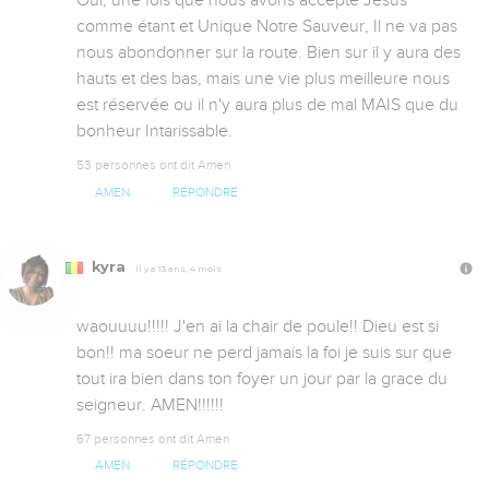
Oui, une fois que nous avons accepté Jesus 
comme étant et Unique Notre Sauveur, Il ne va pas 
nous abondonner sur la route. Bien sur il y aura des 
hauts et des bas, mais une vie plus meilleure nous 
est réservée ou il n'y aura plus de mal MAIS que du 
bonheur Intarissable.
53 personnes ont dit Amen
AMEN
RÉPONDRE
kyra
Il y a 13 ans, 4 mois
waouuuu!!!!! J'en ai la chair de poule!! Dieu est si 
bon!! ma soeur ne perd jamais la foi je suis sur que 
tout ira bien dans ton foyer un jour par la grace du 
seigneur. AMEN!!!!!!
67 personnes ont dit Amen
AMEN
RÉPONDRE