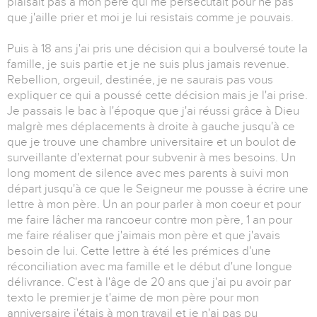
plaisait pas à mon père qui me persécutait pour ne pas
que j'aille prier et moi je lui resistais comme je pouvais.
Puis à 18 ans j'ai pris une décision qui a boulversé toute la
famille, je suis partie et je ne suis plus jamais revenue.
Rebellion, orgeuil, destinée, je ne saurais pas vous
expliquer ce qui a poussé cette décision mais je l'ai prise.
Je passais le bac à l'époque que j'ai réussi grâce à Dieu
malgrè mes déplacements à droite à gauche jusqu'à ce
que je trouve une chambre universitaire et un boulot de
surveillante d'externat pour subvenir à mes besoins. Un
long moment de silence avec mes parents à suivi mon
départ jusqu'à ce que le Seigneur me pousse à écrire une
lettre à mon père. Un an pour parler à mon coeur et pour
me faire lâcher ma rancoeur contre mon père, 1 an pour
me faire réaliser que j'aimais mon père et que j'avais
besoin de lui. Cette lettre à été les prémices d'une
réconciliation avec ma famille et le début d'une longue
délivrance. C'est à l'âge de 20 ans que j'ai pu avoir par
texto le premier je t'aime de mon père pour mon
anniversaire j'étais à mon travail et je n'ai pas pu