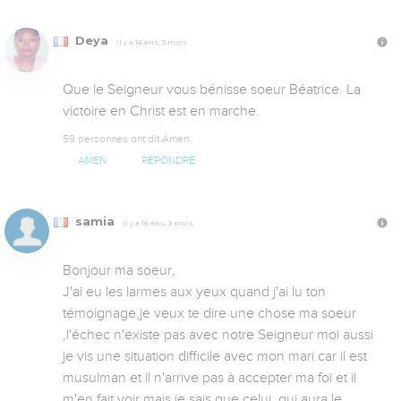
Deya
Il y a 16 ans, 3 mois
Que le Seigneur vous bénisse soeur Béatrice. La 
victoire en Christ est en marche.
59 personnes ont dit Amen
AMEN
RÉPONDRE
samia
Il y a 16 ans, 3 mois
Bonjour ma soeur,

J'ai eu les larmes aux yeux quand j'ai lu ton 
témoignage,je veux te dire une chose ma soeur 
,l'échec n'existe pas avec notre Seigneur moi aussi 
je vis une situation difficile avec mon mari car il est 
musulman et il n'arrive pas à accepter ma foi et il 
m'en fait voir mais je sais que celui  qui aura le 