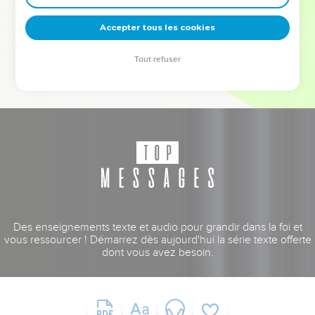
deviennent vos tremplins. Que vous guidiez un ministère, une
équipe, un groupe ou une famille, leur expérience est faite
Accepter tous les cookies
pour vous.
Tout refuser
Je découvre l’événement
Des enseignements texte et audio pour grandir dans la foi et
vous ressourcer ! Démarrez dès aujourd'hui la série texte offerte
dont vous avez besoin.