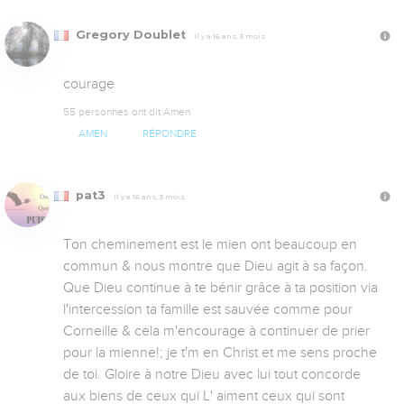
Gregory Doublet
Il y a 16 ans, 3 mois
courage
55 personnes ont dit Amen
AMEN
RÉPONDRE
pat3
Il y a 16 ans, 3 mois
Ton cheminement est le mien ont beaucoup en 
commun & nous montre que Dieu agit à sa façon. 
Que Dieu continue à te bénir grâce à ta position via 
l'intercession ta famille est sauvée comme pour 
Corneille & cela m'encourage à continuer de prier 
pour la mienne!; je t'm en Christ et me sens proche 
de toi. Gloire à notre Dieu avec lui tout concorde 
aux biens de ceux qui L' aiment ceux qui sont 