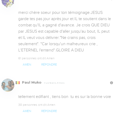
merci chère soeur pour ton témoignage.JESUS 
garde tes pas jour après jour et IL te soutient dans le 
combat qu'IL a gagné d'avance. Je crois QUE DIEU 
par JESUS est capable d'aller jusqu'au bout, IL peut 
et IL veut vous délivrer."Ne crains pas, crois 
seulement". "Car lorsqu'un malheureux crie , 
L'ETERNEL l'entend".GLOIRE A DIEU
61 personnes ont dit Amen
AMEN
RÉPONDRE
Paul Muko
Il y a 16 ans, 3 mois
tellement edifiant , tiens bon  tu es sur la bonne voie
38 personnes ont dit Amen
AMEN
RÉPONDRE