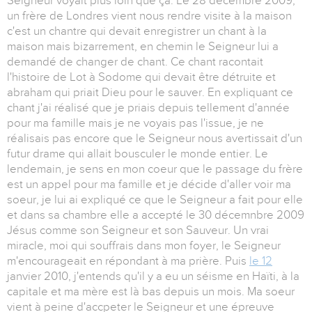
Seigneur voyait plus loin que ça. Le 28 décembre 2009,
un frère de Londres vient nous rendre visite à la maison
c'est un chantre qui devait enregistrer un chant à la
maison mais bizarrement, en chemin le Seigneur lui a
demandé de changer de chant. Ce chant racontait
l'histoire de Lot à Sodome qui devait être détruite et
abraham qui priait Dieu pour le sauver. En expliquant ce
chant j'ai réalisé que je priais depuis tellement d'année
pour ma famille mais je ne voyais pas l'issue, je ne
réalisais pas encore que le Seigneur nous avertissait d'un
futur drame qui allait bousculer le monde entier. Le
lendemain, je sens en mon coeur que le passage du frère
est un appel pour ma famille et je décide d'aller voir ma
soeur, je lui ai expliqué ce que le Seigneur a fait pour elle
et dans sa chambre elle a accepté le 30 décemnbre 2009
Jésus comme son Seigneur et son Sauveur. Un vrai
miracle, moi qui souffrais dans mon foyer, le Seigneur
m'encourageait en répondant à ma prière. Puis
le 12
janvier 2010, j'entends qu'il y a eu un séisme en Haïti, à la
capitale et ma mère est là bas depuis un mois. Ma soeur
vient à peine d'accpeter le Seigneur et une épreuve