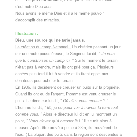
c'est notre Dieu aussi.
Nous avons le même Dieu et il a le même pouvoir
d'accomplir des miracles.
Illustration :
Dieu, une source qui ne tarie jamais.
La création du camp Natanael :
Un chrétien passant un jour
sur une route poussiéreuse, le Seigneur lui dit,
" Je veux
que tu construises un camp ici. "
Sur le moment le terrain
n'était pas à vendre, mais ils ont prié pour ça. Plusieurs
années plus tard il fut à vendre et ils firent appel aux
donateurs pour acheter le terrain.
En 1936, ils décidèrent de creuser un puits sur la propriété.
Quand ils ont eu de l'argent, l'homme est venu creuser le
puits. Le directeur lui dit,
" Où allez-vous creuser ? "
L'homme lui dit,
" Mr, je ne peux voir à travers la terre tout
comme vous. "
Alors le directeur lui dit en lui montrant un
point,
" Vous n'avez qu'à creuser là ! "
Il se mit alors à
creuser. Après être arrivé à peine à 23m, ils trouvèrent de
l'eau. ( La plupart des puits dans la région sont descendus à