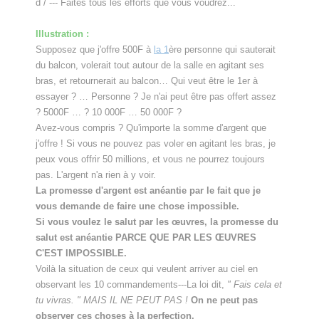
d / --- Faites tous les efforts que vous voudrez...
Illustration :
Supposez que j'offre 500F à
la 1
ère personne qui sauterait
du balcon, volerait tout autour de la salle en agitant ses
bras, et retournerait au balcon… Qui veut être le 1er à
essayer ? … Personne ? Je n'ai peut être pas offert assez
? 5000F … ? 10 000F … 50 000F ?
Avez-vous compris ? Qu'importe la somme d'argent que
j'offre ! Si vous ne pouvez pas voler en agitant les bras, je
peux vous offrir 50 millions, et vous ne pourrez toujours
pas. L'argent n'a rien à y voir.
La promesse d'argent est anéantie par le fait que je
vous demande de faire une chose impossible.
Si vous voulez le salut par les œuvres, la promesse du
salut est anéantie PARCE QUE PAR LES ŒUVRES
C'EST IMPOSSIBLE.
Voilà la situation de ceux qui veulent arriver au ciel en
observant les 10 commandements---La loi dit,
" Fais cela et
tu vivras. " MAIS IL NE PEUT PAS !
On ne peut pas
observer ces choses à la perfection.