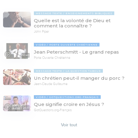
MESSAGE TEXTE
ENSEIGNEMENTS BIBLIQUES
Quelle est la volonté de Dieu et
comment la connaître ?
John Piper
VIDÉO
PORTE OUVERTE CHRÉTIENNE
Jean Peterschmitt - Le grand repas
50:40
Porte Ouverte Chrétienne
MESSAGE TEXTE
LA QUESTION TABOUE
Un chrétien peut-il manger du porc ?
Jean-Claude Guillaume
VIDÉO
GOTQUESTIONS.ORG-FRANÇAIS
Que signifie croire en Jésus ?
04:10
GotQuestions.org-Français
Voir tout