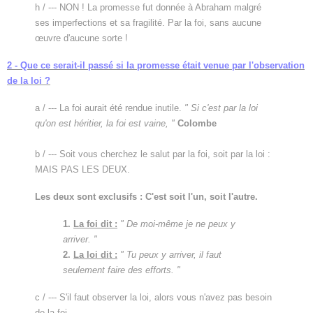
h / --- NON ! La promesse fut donnée à Abraham malgré
ses imperfections et sa fragilité. Par la foi, sans aucune
œuvre d'aucune sorte !
2 - Que ce serait-il passé si la promesse était venue par l'observation
de la loi ?
a / --- La foi aurait été rendue inutile.
" Si c'est par la loi
qu'on est héritier, la foi est vaine, "
Colombe
b / --- Soit vous cherchez le salut par la foi, soit par la loi :
MAIS PAS LES DEUX.
Les deux sont exclusifs : C'est soit l'un, soit l'autre.
1.
La foi dit :
" De moi-même je ne peux y
arriver. "
2.
La loi dit :
" Tu peux y arriver, il faut
seulement faire des efforts. "
c / --- S'il faut observer la loi, alors vous n'avez pas besoin
de la foi.