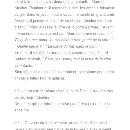
resté à la maison avec deux de ses enfants : Marc et
Nicolas. Pendant qu'il regardait la télé, les enfants faisaient
du golf dans le jardin. Tout à coup, il entendit un grand bruit.
Avant qu'il puisse se lever de sa chaise, Nicolas est entré
disant,
" Marc à cassé la vitre de la porte d'entrée. "
Avant
même de se précipiter dehors, Marc est arrivé en disant,
"
T'inquiète pas papa. Je n'ai brisé qu'une partie de la vitre. "
" Quelle partie ? " " La partie du bas dans le coin. "
En effet, il y avait un trou de la grosseur du poigné… Et
l'enfant répétait,
" C'est pas grave, tout le reste de la vitre
est intacte. "
Bien sûr, il lui a expliqué patiemment, que si une partie était
brisée, il fallait tout remplacer…
c / --- Il en est de même avec la loi de Dieu. Il n'existe pas
de pécheur " Modéré. "
De même qu'une femme ne peut pas être à peine un peu
enceinte.
d / --- Ou vous êtes un pécheur, ou vous ne l'êtes pas !
Si vous enfreignez une partie de la loi, vous avez enfreint