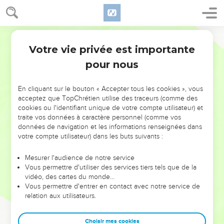
Votre vie privée est importante
pour nous
NE MANQUEZ PAS L’ÉVÉNEMENT
En cliquant sur le bouton « Accepter tous les cookies », vous
DE L’ANNÉE !
acceptez que TopChrétien utilise des traceurs (comme des
cookies ou l'identifiant unique de votre compte utilisateur) et
ET SI LEURS ERREURS POUVAIENT VOUS ÉVITER LES
traite vos données à caractère personnel (comme vos
VOTRES ?
données de navigation et les informations renseignées dans
votre compte utilisateur) dans les buts suivants :
On admire souvent les leaders pour leurs réussites, leur impact,
leur foi ou leur vision. Mais on voit moins les doutes, les erreurs
Mesurer l'audience de notre service
Vous permettre d'utiliser des services tiers tels que de la
et les saisons difficiles qu'ils ont traversés, alors même que ce
vidéo, des cartes du monde…
sont elles qui les ont façonnés.
Vous permettre d'entrer en contact avec notre service de
relation aux utilisateurs.
Dans cette conférence, leaders, entrepreneurs, et responsables
reviennent sur les erreurs marquantes de leur parcours et les
clés pour avancer avec plus de sagesse afin que leurs erreurs
Choisir mes cookies