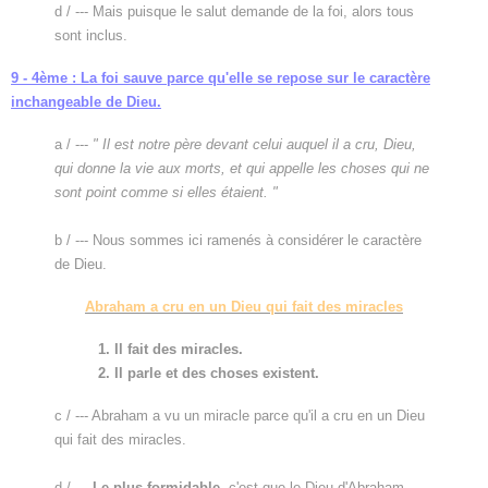
d / --- Mais puisque le salut demande de la foi, alors tous
sont inclus.
9 - 4ème : La foi sauve parce qu'elle se repose sur le caractère
inchangeable de Dieu.
a / ---
" Il est notre père devant celui auquel il a cru, Dieu,
qui donne la vie aux morts, et qui appelle les choses qui ne
sont point comme si elles étaient. "
b / --- Nous sommes ici ramenés à considérer le caractère
de Dieu.
Abraham a cru en un Dieu qui fait des miracles
1. Il fait des miracles.
2. Il parle et des choses existent.
c / --- Abraham a vu un miracle parce qu'il a cru en un Dieu
qui fait des miracles.
d / ---
Le plus formidable
, c'est que le Dieu d'Abraham