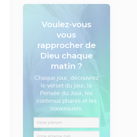
Voulez-vous
vous
rapprocher de
Dieu
chaque
matin ?
Chaque jour, découvrez
le verset du jour, la
Pensée du Jour, les
contenus phares et les
nouveautés.