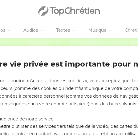
éos
Audios
Textes
Musique
Chrét
re vie privée est importante pour 
NEMENT DE L’ANNÉE !
ÉVITER LES VOTRES ?
sur le bouton « Accepter tous les cookies », vous acceptez que T
traceurs (comme des cookies ou l'identifiant unique de votre compte 
tes, leur impact, leur foi ou leur vision. Mais on voit
s données à caractère personnel (comme vos données de navigatio
fficiles qu'ils ont traversés, alors même que ce sont
 renseignées dans votre compte utilisateur) dans les buts suivants 
audience de notre service
s, et responsables reviennent sur les erreurs
 avancer avec plus de sagesse afin que leurs erreurs
ttre d'utiliser des services tiers tels que de la vidéo, des cartes
un ministère, une équipe, un groupe ou une famille,
ttre d'entrer en contact avec notre service de relation aux utilisat