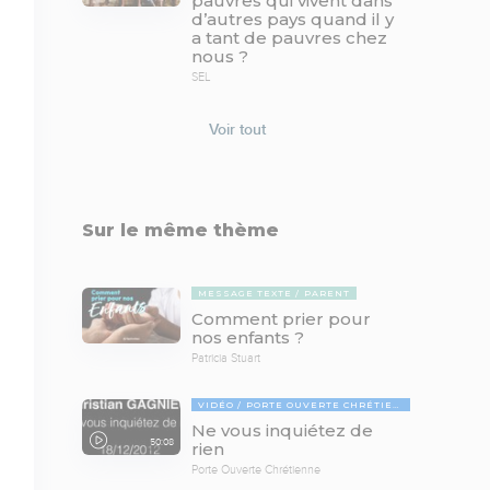
pauvres qui vivent dans
d’autres pays quand il y
a tant de pauvres chez
nous ?
SEL
Voir tout
Sur le même thème
MESSAGE TEXTE
PARENT
Comment prier pour
nos enfants ?
Patricia Stuart
VIDÉO
PORTE OUVERTE CHRÉTIENNE
Ne vous inquiétez de
50:08
rien
Porte Ouverte Chrétienne