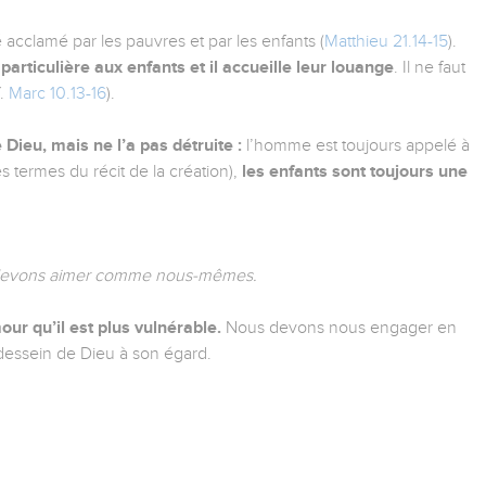
 acclamé par les pauvres et par les enfants (
Matthieu 21.14-15
).
articulière aux enfants et il accueille leur louange
. Il ne faut
f.
Marc 10.13-16
).
ieu, mais ne l’a pas détruite :
l’homme est toujours appelé à
s termes du récit de la création),
les enfants sont toujours une
us devons aimer comme nous-mêmes.
our qu’il est plus vulnérable.
Nous devons nous engager en
e dessein de Dieu à son égard.