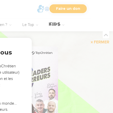
Faire un don
ien ?
Le Top
FERMER
nous
opChrétien
utilisateur)
n et les
:
 du monde…
eurs.