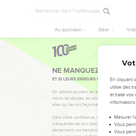
Au quotidien
Bible
Vid
Vot
NE MANQUEZ PAS L’ÉVÉ
ET SI LEURS ERREURS POUVAIENT VOUS 
En cliquant 
utilise des 
On admire souvent les leaders pour leurs réussi
et traite vo
moins les doutes, les erreurs et les saisons di
informations
elles qui les ont façonnés.
Mesurer l'
Dans cette conférence, leaders, entrepreneur
marquantes de leur parcours et les clés pour
Vous perme
deviennent vos tremplins. Que vous guidiez 
Vous perme