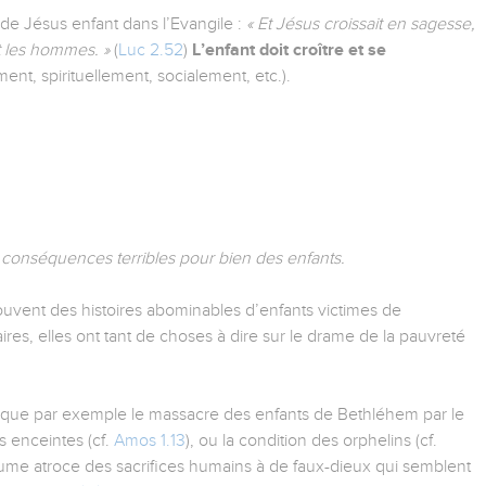
de Jésus enfant dans l’Evangile :
« Et Jésus croissait en sagesse,
t les hommes. »
(
Luc 2.52
)
L’enfant doit croître et se
nt, spirituellement, socialement, etc.).
conséquences terribles pour bien des enfants.
ouvent des histoires abominables d’enfants victimes de
res, elles ont tant de choses à dire sur le drame de la pauvreté
oque par exemple le massacre des enfants de Bethléhem par le
s enceintes (cf.
Amos 1.13
), ou la condition des orphelins (cf.
outume atroce des sacrifices humains à de faux-dieux qui semblent