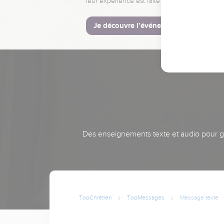
leur expérience est faite pour vous.
Je découvre l’événement
Des enseignements texte et audio pour gra
TopChrétien
TopMessages
Message texte