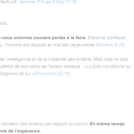
fants (cf.
Jérémie 19.5
ou
2 Rois 17.17
).
nts.
e nous sommes souvent portés à le faire.
David se confesse
5
), l’homme est disposé au mal dès sa jeunesse (
Genèse 8.21
).
l’intelligence et de la créativité des enfants. Mais cela ne doit
t pleine de bon sens de l’auteur biblique :
« La folie est attaché au
loignera de lui. »
(
Proverbes 22.15
)
 situation des enfants par rapport au péché.
En même temps
onne de l’espérance.