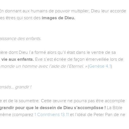
n donnant aux humains de pouvoir multiplier, Dieu leur accorde
es êtres qui sont des
images de Dieu.
naissance des enfants.
re dont Dieu l’a formé alors qu’il était dans le ventre de sa
 vie aux enfants.
Eve s’est écriée de façon émerveillée lors de
u monde un homme avec l’aide de l’Eternel. »
(
Genèse 4.1
)
censés… grandir !
rre et de la soumettre. Cette œuvre ne pourra pas être accomplie
 grandir pour que le dessein de Dieu s’accomplisse !
La Bible
le-même (comparez
1 Corinthiens 13.11
et l’idéal de Peter Pan de ne