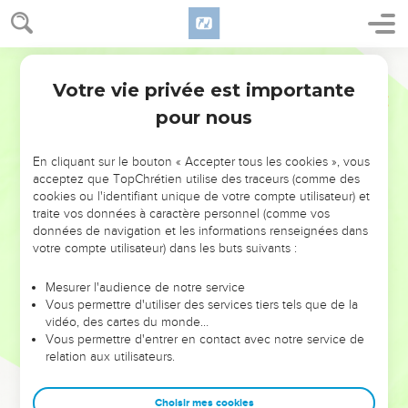
Votre vie privée est importante
pour nous
NE MANQUEZ PAS L’ÉVÉNEMENT
En cliquant sur le bouton « Accepter tous les cookies », vous
DE L’ANNÉE !
acceptez que TopChrétien utilise des traceurs (comme des
cookies ou l'identifiant unique de votre compte utilisateur) et
ET SI LEURS ERREURS POUVAIENT VOUS ÉVITER LES
traite vos données à caractère personnel (comme vos
VOTRES ?
données de navigation et les informations renseignées dans
votre compte utilisateur) dans les buts suivants :
On admire souvent les leaders pour leurs réussites, leur impact,
leur foi ou leur vision. Mais on voit moins les doutes, les erreurs
Mesurer l'audience de notre service
Vous permettre d'utiliser des services tiers tels que de la
et les saisons difficiles qu'ils ont traversés, alors même que ce
vidéo, des cartes du monde…
sont elles qui les ont façonnés.
Vous permettre d'entrer en contact avec notre service de
relation aux utilisateurs.
Dans cette conférence, leaders, entrepreneurs, et responsables
reviennent sur les erreurs marquantes de leur parcours et les
clés pour avancer avec plus de sagesse afin que leurs erreurs
Choisir mes cookies