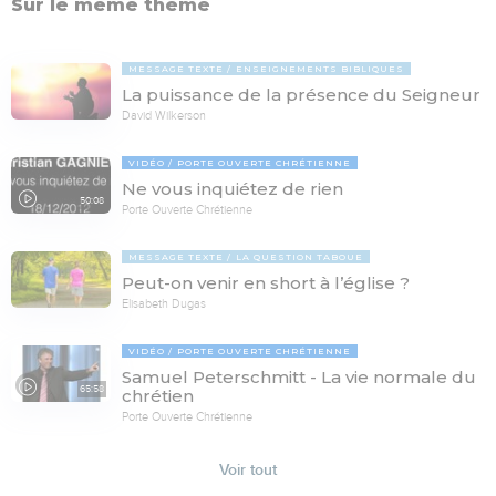
Sur le même thème
MESSAGE TEXTE
ENSEIGNEMENTS BIBLIQUES
La puissance de la présence du Seigneur
David Wilkerson
VIDÉO
PORTE OUVERTE CHRÉTIENNE
Ne vous inquiétez de rien
50:08
Porte Ouverte Chrétienne
MESSAGE TEXTE
LA QUESTION TABOUE
Peut-on venir en short à l’église ?
Elisabeth Dugas
VIDÉO
PORTE OUVERTE CHRÉTIENNE
Samuel Peterschmitt - La vie normale du
65:58
chrétien
Porte Ouverte Chrétienne
Voir tout