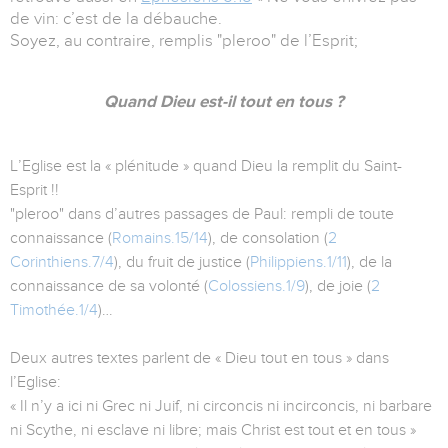
de vin: c’est de la débauche.
Soyez, au contraire, remplis "pleroo" de l’Esprit;
Quand Dieu est-il tout en tous ?
L’Eglise est la « plénitude » quand Dieu la remplit du Saint-
Esprit !!
"pleroo" dans d’autres passages de Paul: rempli de toute
connaissance (
Romains.15/14
), de consolation (
2
Corinthiens.7/4
), du fruit de justice (
Philippiens.1/11
), de la
connaissance de sa volonté (
Colossiens.1/9
), de joie (
2
Timothée.1/4
)…
Deux autres textes parlent de « Dieu tout en tous » dans
l’Eglise:
« Il n’y a ici ni Grec ni Juif, ni circoncis ni incirconcis, ni barbare
ni Scythe, ni esclave ni libre; mais Christ est tout et en tous »