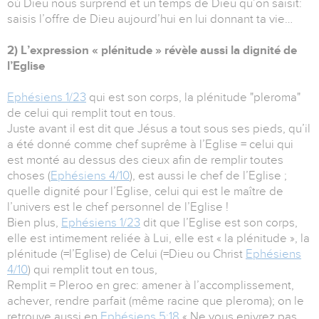
où Dieu nous surprend et un temps de Dieu qu’on saisit:
saisis l’offre de Dieu aujourd’hui en lui donnant ta vie…
2) L’expression « plénitude » révèle aussi la dignité de
l’Eglise
Ephésiens 1/23
qui est son corps, la plénitude "pleroma"
de celui qui remplit tout en tous.
Juste avant il est dit que Jésus a tout sous ses pieds, qu’il
a été donné comme chef suprême à l’Eglise = celui qui
est monté au dessus des cieux afin de remplir toutes
choses (
Ephésiens 4/10
), est aussi le chef de l’Eglise ;
quelle dignité pour l’Eglise, celui qui est le maître de
l’univers est le chef personnel de l’Eglise !
Bien plus,
Ephésiens 1/23
dit que l’Eglise est son corps,
elle est intimement reliée à Lui, elle est « la plénitude », la
plénitude (=l’Eglise) de Celui (=Dieu ou Christ
Ephésiens
4/10
) qui remplit tout en tous,
Remplit = Pleroo en grec: amener à l’accomplissement,
achever, rendre parfait (même racine que pleroma); on le
retrouve aussi en
Ephésiens 5:18
« Ne vous enivrez pas