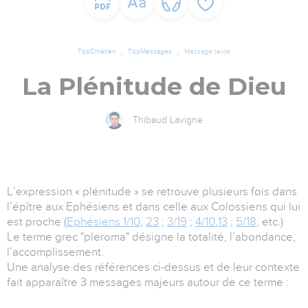
TopChrétien
TopMessages
Message texte
La Plénitude de Dieu
Thibaud Lavigne
L’expression « plénitude » se retrouve plusieurs fois dans
l’épître aux Ephésiens et dans celle aux Colossiens qui lui
est proche (
Ephésiens 1/10
,
23
;
3/19
;
4/10
,
13
;
5/18
, etc.)
Le terme grec "pleroma" désigne la totalité, l’abondance,
l’accomplissement.
Une analyse des références ci-dessus et de leur contexte
fait apparaître 3 messages majeurs autour de ce terme :