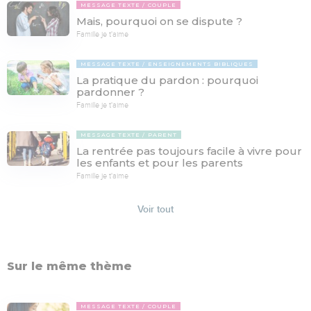
MESSAGE TEXTE
COUPLE
Mais, pourquoi on se dispute ?
Famille je t'aime
MESSAGE TEXTE
ENSEIGNEMENTS BIBLIQUES
La pratique du pardon : pourquoi
pardonner ?
Famille je t'aime
MESSAGE TEXTE
PARENT
La rentrée pas toujours facile à vivre pour
les enfants et pour les parents
Famille je t'aime
Voir tout
Sur le même thème
MESSAGE TEXTE
COUPLE