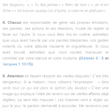
fais toujours…
», «
Tu fais jamais
» «
Rien de bon
» «
Je m’en
fiche
» «
Va trouver quelqu’un d’autre, si cela ne te plait pas
»…
4.
Chacun
est responsable de gérer ses propres émotions,
ses paroles, ses actions et ses réactions. Inutile de rejeter la
faute sur l’autre. Si vous vous êtes mis en colère, admettez
que vous avez heurté par vos paroles blessantes, vos gestes
violents ou votre attitude hautaine et orgueilleuse. Si vous
avez boudé, admettez que vous vouliez manipuler et
contrôler par votre silence et votre mutisme.
(
Galates 6 : 5
et
Jacques 1 :13-15
)
5.
Attention
en faisant ressortir les vieilles disputes ! C’est très
dangereux. A la maison, nous utilisons l’expression : «
faire
sortir tout ce qui est dans le siphon (du lavabo)
» C’est une
image qui explique l’idée de revenir sur de vieilles affaires déjà
réglées, ça sent très mauvais ! Les histoires sont à régler au
jour le jour, le pardon demandé à accorder. Ne revenons pas