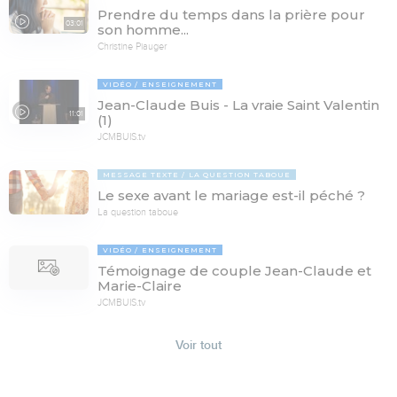
Prendre du temps dans la prière pour
03:01
son homme...
Christine Piauger
VIDÉO
ENSEIGNEMENT
Jean-Claude Buis - La vraie Saint Valentin
11:01
(1)
JCMBUIS.tv
MESSAGE TEXTE
LA QUESTION TABOUE
Le sexe avant le mariage est-il péché ?
La question taboue
VIDÉO
ENSEIGNEMENT
Témoignage de couple Jean-Claude et
Marie-Claire
JCMBUIS.tv
Voir tout