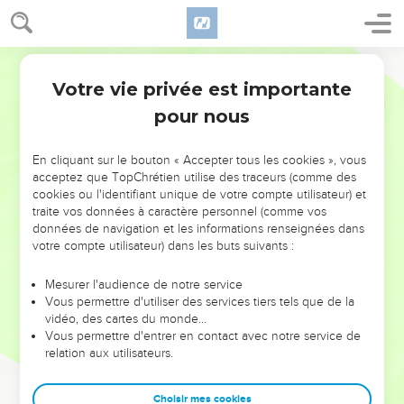
Votre vie privée est importante
pour nous
NE MANQUEZ PAS L’ÉVÉNEMENT
En cliquant sur le bouton « Accepter tous les cookies », vous
DE L’ANNÉE !
acceptez que TopChrétien utilise des traceurs (comme des
cookies ou l'identifiant unique de votre compte utilisateur) et
ET SI LEURS ERREURS POUVAIENT VOUS ÉVITER LES
traite vos données à caractère personnel (comme vos
VOTRES ?
données de navigation et les informations renseignées dans
votre compte utilisateur) dans les buts suivants :
On admire souvent les leaders pour leurs réussites, leur impact,
leur foi ou leur vision. Mais on voit moins les doutes, les erreurs
Mesurer l'audience de notre service
Vous permettre d'utiliser des services tiers tels que de la
et les saisons difficiles qu'ils ont traversés, alors même que ce
vidéo, des cartes du monde…
sont elles qui les ont façonnés.
Vous permettre d'entrer en contact avec notre service de
relation aux utilisateurs.
Dans cette conférence, leaders, entrepreneurs, et responsables
reviennent sur les erreurs marquantes de leur parcours et les
clés pour avancer avec plus de sagesse afin que leurs erreurs
Choisir mes cookies