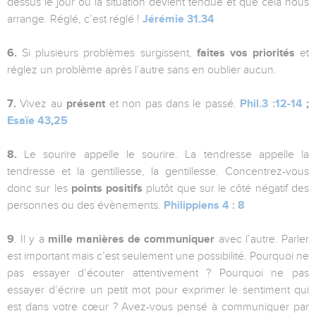
dessus le jour où la situation devient tendue et que cela nous
arrange. Réglé, c’est réglé !
Jérémie 31.34
6.
Si plusieurs problèmes surgissent,
faites vos priorités
et
réglez un problème après l’autre sans en oublier aucun.
7.
Vivez au
présent
et non pas dans le passé.
Phil.3 :12-14
;
Esaïe 43
,
25
8.
Le sourire appelle le sourire. La tendresse appelle la
tendresse et la gentillesse, la gentillesse. Concentrez-vous
donc sur les
points positifs
plutôt que sur le côté négatif des
personnes ou des évènements.
Philippiens 4 : 8
9
. Il y a
mille manières de communiquer
avec l’autre. Parler
est important mais c’est seulement une possibilité. Pourquoi ne
pas essayer d’écouter attentivement ? Pourquoi ne pas
essayer d’écrire un petit mot pour exprimer le sentiment qui
est dans votre cœur ? Avez-vous pensé à communiquer par