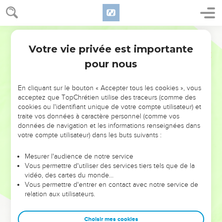
Votre vie privée est importante
pour nous
NE MANQUEZ PAS L’ÉVÉNEMENT
En cliquant sur le bouton « Accepter tous les cookies », vous
DE L’ANNÉE !
acceptez que TopChrétien utilise des traceurs (comme des
cookies ou l'identifiant unique de votre compte utilisateur) et
ET SI LEURS ERREURS POUVAIENT VOUS ÉVITER LES
traite vos données à caractère personnel (comme vos
VOTRES ?
données de navigation et les informations renseignées dans
votre compte utilisateur) dans les buts suivants :
On admire souvent les leaders pour leurs réussites, leur impact,
leur foi ou leur vision. Mais on voit moins les doutes, les erreurs
Mesurer l'audience de notre service
Vous permettre d'utiliser des services tiers tels que de la
et les saisons difficiles qu'ils ont traversés, alors même que ce
vidéo, des cartes du monde…
sont elles qui les ont façonnés.
Vous permettre d'entrer en contact avec notre service de
relation aux utilisateurs.
Dans cette conférence, leaders, entrepreneurs, et responsables
reviennent sur les erreurs marquantes de leur parcours et les
clés pour avancer avec plus de sagesse afin que leurs erreurs
Choisir mes cookies