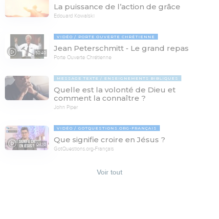
La puissance de l’action de grâce
Edouard Kowalski
VIDÉO
PORTE OUVERTE CHRÉTIENNE
Jean Peterschmitt - Le grand repas
50:40
Porte Ouverte Chrétienne
MESSAGE TEXTE
ENSEIGNEMENTS BIBLIQUES
Quelle est la volonté de Dieu et
comment la connaître ?
John Piper
VIDÉO
GOTQUESTIONS.ORG-FRANÇAIS
Que signifie croire en Jésus ?
04:10
GotQuestions.org-Français
Voir tout