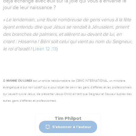
déjà échangé avec eux sur la joie qui vous a envahie le
jour de leur naissance ?
« Le lendemain, une foule nombreuse de gens venus à la fête
ayant entendu dire que Jésus se rendait à Jérusalem, prirent
des branches de palmiers, et allèrent au-devant de lui, en
criant : Hosanna ! Béni soit celui qui vient au nom du Seigneur,
le roi d’Israël !
(
Jean 12 ;13
)
© MANNE DU LUNDI
est un article hebdomadaire de CBMC INTERNATIONAL, un ministère
évangélique à but non lucratif qui a pour objet de servir les gens d’affaires et les professionnels
qui veulent suivre Jésus, de présenter Jésus-Christ en tant que Seigneur et Sauveur auprès des
autres gens d’affaires et professionnels.
Tim Philpot
S'abonner à l'auteur