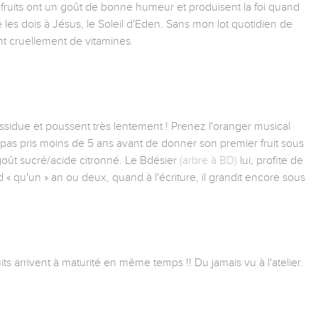
 fruits ont un goût de bonne humeur et produisent la foi quand
e les dois à Jésus, le Soleil d'Eden. Sans mon lot quotidien de
t cruellement de vitamines.
sidue et poussent très lentement ! Prenez l'oranger musical
a pas pris moins de 5 ans avant de donner son premier fruit sous
goût sucré/acide citronné. Le Bdésier
(arbre à BD)
lui, profite de
« qu'un » an ou deux, quand à l'écriture, il grandit encore sous
ts arrivent à maturité en même temps !! Du jamais vu à l'atelier.