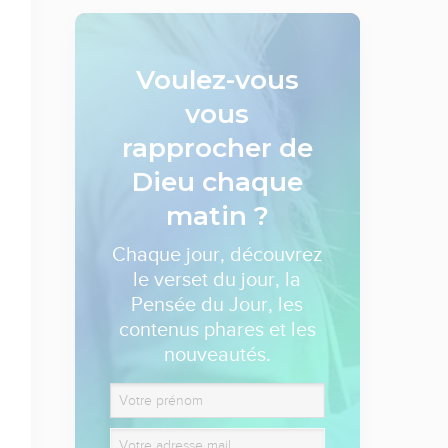
Voulez-vous
vous
rapprocher de
Dieu
chaque
matin ?
Chaque jour, découvrez
le verset du jour, la
Pensée du Jour, les
contenus phares et les
nouveautés.