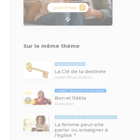
Sur le même thème
MESSAGE TEXTE
La Clé de ta destinée
Joseph Kabuya Masanka
VIDÉO
BOOSTE TA JOURNÉE
Bon et fidèle
02:10
Audrey Selon
MESSAGE TEXTE
ENSEIGNEMENTS BIBLIQUES
La femme peut-elle
parler ou enseigner à
l'église ?