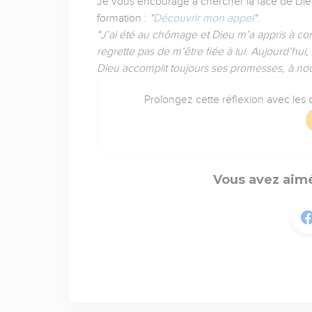
Je vous encourage à chercher la face de Dieu,
formation :
"
Découvrir mon appel
"
.
"J’ai été au chômage et Dieu m’a appris à comp
regrette pas de m’être fiée à lui. Aujourd’hui
Dieu accomplit toujours ses promesses, à nous
Prolongez cette réflexion avec les o
Vous avez aimé