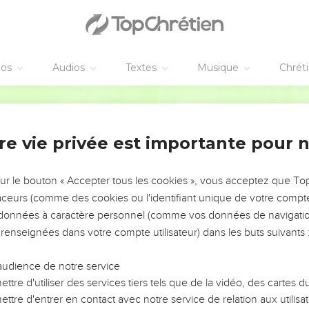
éos
Audios
Textes
Musique
Chrét
re vie privée est importante pour 
NEMENT DE L’ANNÉE !
ÉVITER LES VOTRES ?
sur le bouton « Accepter tous les cookies », vous acceptez que T
traceurs (comme des cookies ou l'identifiant unique de votre compte 
tes, leur impact, leur foi ou leur vision. Mais on voit
s données à caractère personnel (comme vos données de navigatio
fficiles qu'ils ont traversés, alors même que ce sont
 renseignées dans votre compte utilisateur) dans les buts suivants 
audience de notre service
s, et responsables reviennent sur les erreurs
 avancer avec plus de sagesse afin que leurs erreurs
ttre d'utiliser des services tiers tels que de la vidéo, des cartes
un ministère, une équipe, un groupe ou une famille,
ttre d'entrer en contact avec notre service de relation aux utilisat