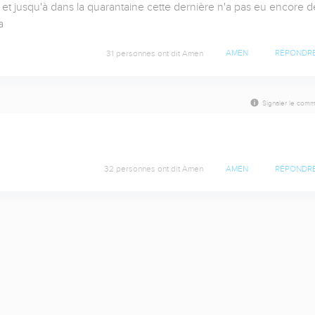
et jusqu'à dans la quarantaine cette dernière n'a pas eu encore de
a
31 personnes ont dit Amen
AMEN
RÉPONDR
Signaler le comm
32 personnes ont dit Amen
AMEN
RÉPONDR