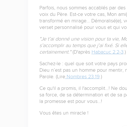
Parfois, nous sommes accablés par des 
voix du Père. Est-ce votre cas, Mon ami
transformé en mirage… Démoralisé(e), vou
verset personnalisé pour vous et qui vou
"Je t’ai donné une vision pour ta vie, Mon
s’accomplir au temps que j’ai fixé. Si ell
certainement."
(D'après
Habacuc 2.2-3
.)
Sachez-le : quel que soit votre pays prom
Dieu n’est pas un homme pour mentir, ni
Parole. (Lire
Nombres 23.19
.)
Ce qu'il a promis, il l'accomplit…! Ne do
sa force, de sa détermination et de sa p
la promesse est pour vous…!
Vous êtes un miracle !