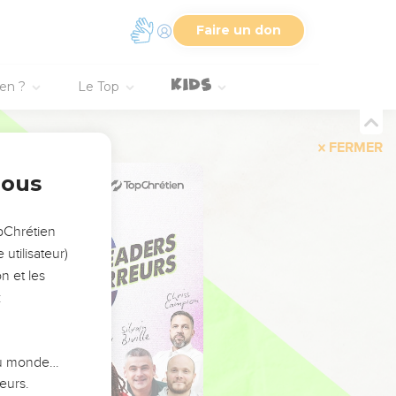
Faire un don
ien ?
Le Top
FERMER
nous
opChrétien
utilisateur)
n et les
:
 du monde…
eurs.