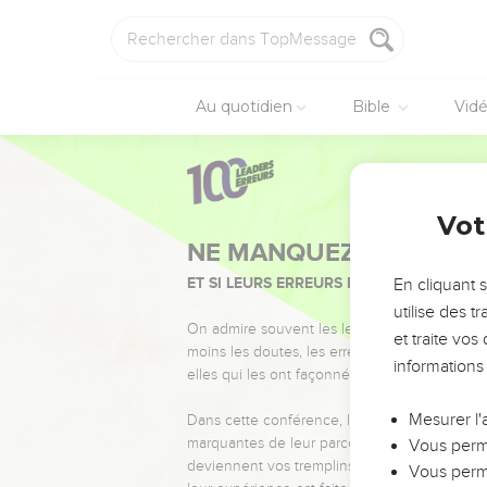
Au quotidien
Bible
Vid
Vot
NE MANQUEZ PAS L’ÉVÉ
ET SI LEURS ERREURS POUVAIENT VOUS 
En cliquant 
utilise des 
On admire souvent les leaders pour leurs réussi
et traite vo
moins les doutes, les erreurs et les saisons di
informations
elles qui les ont façonnés.
Mesurer l'
Dans cette conférence, leaders, entrepreneur
marquantes de leur parcours et les clés pour
Vous perme
deviennent vos tremplins. Que vous guidiez 
Vous perme