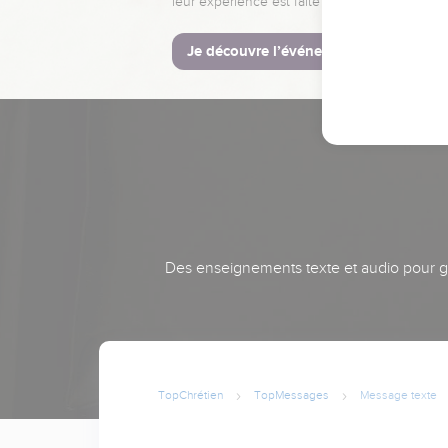
leur expérience est faite pour vous.
Je découvre l’événement
Des enseignements texte et audio pour gra
TopChrétien
TopMessages
Message texte