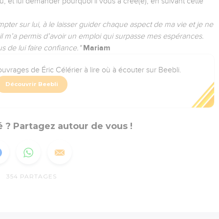
 et lui demander pourquoi il vous a créé(e), en suivant cette
ter sur lui, à le laisser guider chaque aspect de ma vie et je ne
, il m’a permis d’avoir un emploi qui surpasse mes espérances.
 de lui faire confiance."
Mariam
uvrages de Éric Célérier à lire où à écouter sur Beebli.
Découvrir Beebli
 ? Partagez autour de vous !
354
PARTAGES