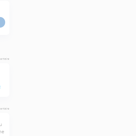
entaire
E
entaire
 
e 