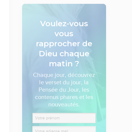
Voulez-vous
vous
rapprocher de
Dieu
chaque
matin ?
Chaque jour, découvrez
le verset du jour, la
Pensée du Jour, les
contenus phares et les
nouveautés.