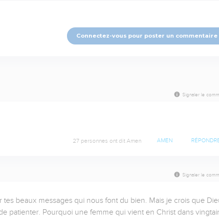
Connectez-vous pour poster un commentaire
Signaler le comm
27 personnes ont dit Amen
AMEN
RÉPONDR
Signaler le comm
 tes beaux messages qui nous font du bien. Mais je crois que Dieu
 patienter. Pourquoi une femme qui vient en Christ dans vingtain