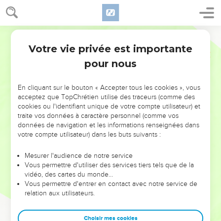
Votre vie privée est importante
pour nous
NE MANQUEZ PAS L’ÉVÉNEMENT
En cliquant sur le bouton « Accepter tous les cookies », vous
DE L’ANNÉE !
acceptez que TopChrétien utilise des traceurs (comme des
cookies ou l'identifiant unique de votre compte utilisateur) et
ET SI LEURS ERREURS POUVAIENT VOUS ÉVITER LES
traite vos données à caractère personnel (comme vos
VOTRES ?
données de navigation et les informations renseignées dans
votre compte utilisateur) dans les buts suivants :
On admire souvent les leaders pour leurs réussites, leur impact,
leur foi ou leur vision. Mais on voit moins les doutes, les erreurs
Mesurer l'audience de notre service
Vous permettre d'utiliser des services tiers tels que de la
et les saisons difficiles qu'ils ont traversés, alors même que ce
vidéo, des cartes du monde…
sont elles qui les ont façonnés.
Vous permettre d'entrer en contact avec notre service de
relation aux utilisateurs.
Dans cette conférence, leaders, entrepreneurs, et responsables
reviennent sur les erreurs marquantes de leur parcours et les
clés pour avancer avec plus de sagesse afin que leurs erreurs
Choisir mes cookies