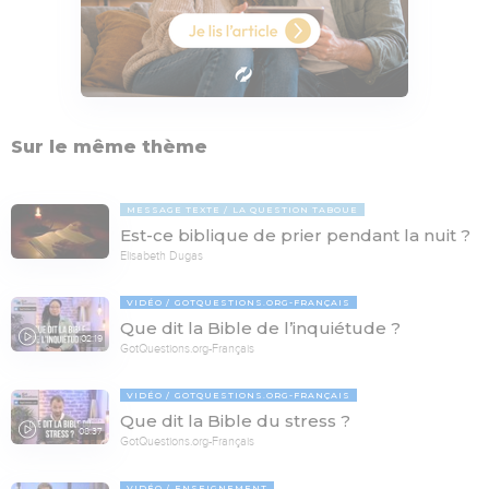
Sur le même thème
MESSAGE TEXTE
LA QUESTION TABOUE
Est-ce biblique de prier pendant la nuit ?
Elisabeth Dugas
VIDÉO
GOTQUESTIONS.ORG-FRANÇAIS
Que dit la Bible de l’inquiétude ?
02:19
GotQuestions.org-Français
VIDÉO
GOTQUESTIONS.ORG-FRANÇAIS
Que dit la Bible du stress ?
08:37
GotQuestions.org-Français
VIDÉO
ENSEIGNEMENT