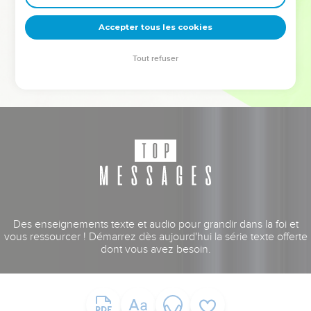
deviennent vos tremplins. Que vous guidiez un ministère, une
équipe, un groupe ou une famille, leur expérience est faite
Accepter tous les cookies
pour vous.
Tout refuser
Je découvre l’événement
Des enseignements texte et audio pour grandir dans la foi et
vous ressourcer ! Démarrez dès aujourd'hui la série texte offerte
dont vous avez besoin.