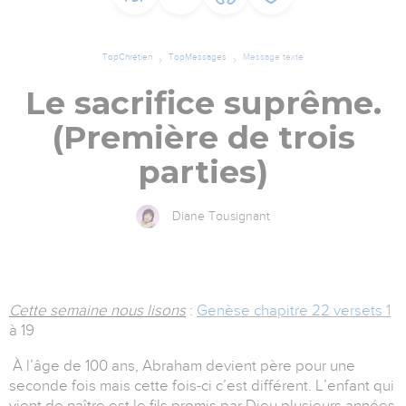
TopChrétien
TopMessages
Message texte
Le sacrifice suprême.
(Première de trois
parties)
Diane Tousignant
Cette semaine nous lisons
:
Genèse chapitre 22 versets 1
à 19
À l’âge de 100 ans, Abraham devient père pour une
seconde fois mais cette fois-ci c’est différent. L’enfant qui
vient de naître est le fils promis par Dieu plusieurs années