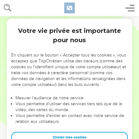
Votre vie privée est importante
pour nous
NE MANQUEZ PAS L’ÉVÉNEMENT
En cliquant sur le bouton « Accepter tous les cookies », vous
DE L’ANNÉE !
acceptez que TopChrétien utilise des traceurs (comme des
cookies ou l'identifiant unique de votre compte utilisateur) et
ET SI LEURS ERREURS POUVAIENT VOUS ÉVITER LES
traite vos données à caractère personnel (comme vos
VOTRES ?
données de navigation et les informations renseignées dans
votre compte utilisateur) dans les buts suivants :
On admire souvent les leaders pour leurs réussites, leur impact,
leur foi ou leur vision. Mais on voit moins les doutes, les erreurs
Mesurer l'audience de notre service
Vous permettre d'utiliser des services tiers tels que de la
et les saisons difficiles qu'ils ont traversés, alors même que ce
vidéo, des cartes du monde…
sont elles qui les ont façonnés.
Vous permettre d'entrer en contact avec notre service de
relation aux utilisateurs.
Dans cette conférence, leaders, entrepreneurs, et responsables
reviennent sur les erreurs marquantes de leur parcours et les
clés pour avancer avec plus de sagesse afin que leurs erreurs
Choisir mes cookies