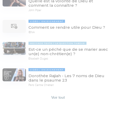
Quelle est la volonté de Dieu et
comment la connaître ?
John Piper
VIDÉO
ENSEIGNEMENT
Comment se rendre utile pour Dieu ?
IBNA
MESSAGE TEXTE
LA QUESTION TABOUE
Est-ce un péché que de se marier avec
un(e) non-chrétien(e) ?
Elisabeth Dugas
VIDÉO
ENSEIGNEMENT
Dorothée Rajiah - Les 7 noms de Dieu
29:08
dans le psaume 23
Paris Centre Chrétien
Voir tout