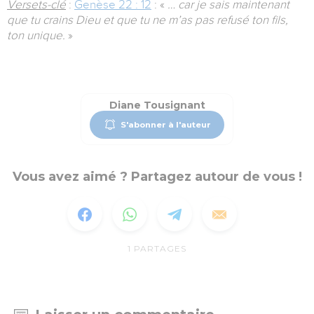
Versets-clé
:
Genèse 22 : 12
: «
… car je sais maintenant
que tu crains Dieu et que tu ne m’as pas refusé ton fils,
ton unique.
»
Diane Tousignant
S'abonner à l'auteur
Vous avez aimé ? Partagez autour de vous !
1
PARTAGES