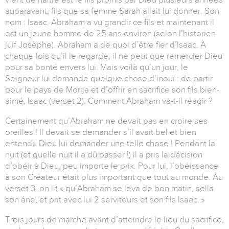
auparavant, fils que sa femme Sarah allait lui donner. Son
nom : Isaac. Abraham a vu grandir ce fils et maintenant il
est un jeune homme de 25 ans environ (selon l’historien
juif Josèphe). Abraham a de quoi d’être fier d’Isaac. À
chaque fois qu’il le regarde, il ne peut que remercier Dieu
pour sa bonté envers lui. Mais voilà qu’un jour, le
Seigneur lui demande quelque chose d’inouï : de partir
pour le pays de Morija et d’offrir en sacrifice son fils bien-
aimé, Isaac (verset 2). Comment Abraham va-t-il réagir ?
Certainement qu’Abraham ne devait pas en croire ses
oreilles ! Il devait se demander s’il avait bel et bien
entendu Dieu lui demander une telle chose ! Pendant la
nuit (et quelle nuit il a dû passer !) il a pris la décision
d’obéir à Dieu, peu importe le prix. Pour lui, l’obéissance
à son Créateur était plus important que tout au monde. Au
verset 3, on lit « qu’Abraham se leva de bon matin, sella
son âne, et prit avec lui 2 serviteurs et son fils Isaac. »
Trois jours de marche avant d’atteindre le lieu du sacrifice,