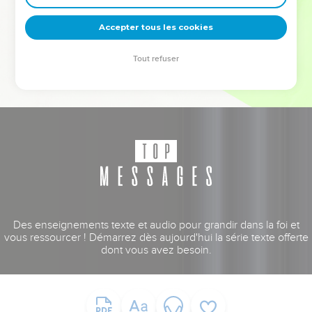
deviennent vos tremplins. Que vous guidiez un ministère, une
équipe, un groupe ou une famille, leur expérience est faite
Accepter tous les cookies
pour vous.
Tout refuser
Je découvre l’événement
Des enseignements texte et audio pour grandir dans la foi et
vous ressourcer ! Démarrez dès aujourd'hui la série texte offerte
dont vous avez besoin.