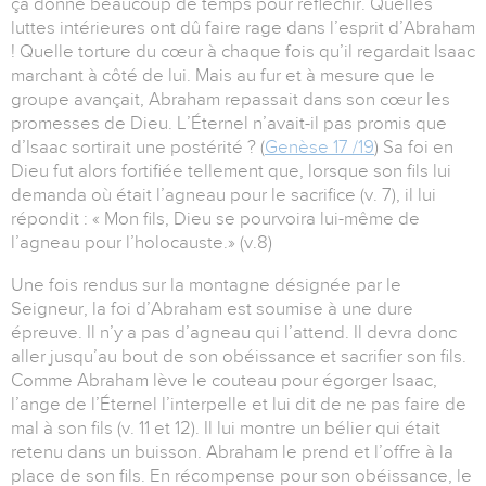
ça donne beaucoup de temps pour réfléchir. Quelles
luttes intérieures ont dû faire rage dans l’esprit d’Abraham
! Quelle torture du cœur à chaque fois qu’il regardait Isaac
marchant à côté de lui. Mais au fur et à mesure que le
groupe avançait, Abraham repassait dans son cœur les
promesses de Dieu. L’Éternel n’avait-il pas promis que
d’Isaac sortirait une postérité ? (
Genèse 17 /19
) Sa foi en
Dieu fut alors fortifiée tellement que, lorsque son fils lui
demanda où était l’agneau pour le sacrifice (v. 7), il lui
répondit : « Mon fils, Dieu se pourvoira lui-même de
l’agneau pour l’holocauste.» (v.8)
Une fois rendus sur la montagne désignée par le
Seigneur, la foi d’Abraham est soumise à une dure
épreuve. Il n’y a pas d’agneau qui l’attend. Il devra donc
aller jusqu’au bout de son obéissance et sacrifier son fils.
Comme Abraham lève le couteau pour égorger Isaac,
l’ange de l’Éternel l’interpelle et lui dit de ne pas faire de
mal à son fils (v. 11 et 12). Il lui montre un bélier qui était
retenu dans un buisson. Abraham le prend et l’offre à la
place de son fils. En récompense pour son obéissance, le