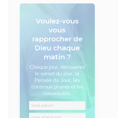
Voulez-vous
vous
rapprocher de
Dieu
chaque
matin ?
Chaque jour, découvrez
le verset du jour, la
Pensée du Jour, les
contenus phares et les
nouveautés.