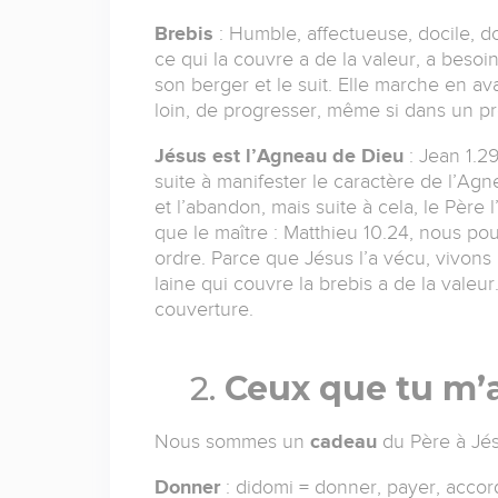
Brebis
: Humble, affectueuse, docile, dou
ce qui la couvre a de la valeur, a besoi
son berger et le suit. Elle marche en avan
loin, de progresser, même si dans un pr
Jésus est l’Agneau de Dieu
: Jean 1.2
suite à manifester le caractère de l’Agn
et l’abandon, mais suite à cela, le Père 
que le maître : Matthieu 10.24, nous 
ordre. Parce que Jésus l’a vécu, vivons a
laine qui couvre la brebis a de la valeu
couverture.
2.
Ceux que tu m’
Nous sommes un
cadeau
du Père à Jés
Donner
: didomi = donner, payer, accorde