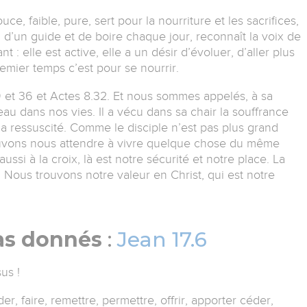
ce, faible, pure, sert pour la nourriture et les sacrifices,
n d’un guide et de boire chaque jour, reconnaît la voix de
t : elle est active, elle a un désir d’évoluer, d’aller plus
emier temps c’est pour se nourrir.
9 et 36 et Actes 8.32. Et nous sommes appelés, à sa
eau dans nos vies. Il a vécu dans sa chair la souffrance
l’a ressuscité. Comme le disciple n’est pas plus grand
pouvons nous attendre à vivre quelque chose du même
ussi à la croix, là est notre sécurité et notre place. La
r. Nous trouvons notre valeur en Christ, qui est notre
as donnés
:
Jean 17.6
us !
r, faire, remettre, permettre, offrir, apporter céder,