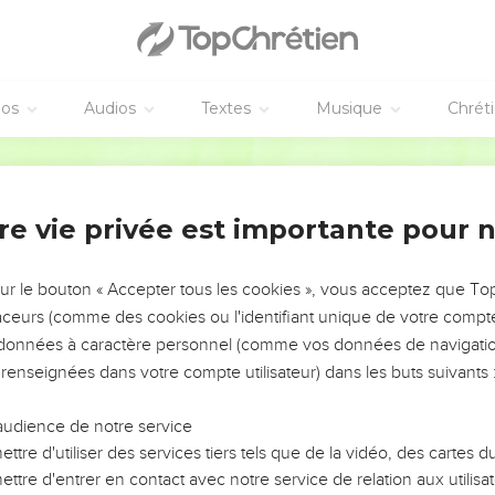
éos
Audios
Textes
Musique
Chrét
re vie privée est importante pour 
NEMENT DE L’ANNÉE !
ÉVITER LES VOTRES ?
sur le bouton « Accepter tous les cookies », vous acceptez que T
traceurs (comme des cookies ou l'identifiant unique de votre compte 
tes, leur impact, leur foi ou leur vision. Mais on voit
s données à caractère personnel (comme vos données de navigatio
fficiles qu'ils ont traversés, alors même que ce sont
 renseignées dans votre compte utilisateur) dans les buts suivants 
audience de notre service
s, et responsables reviennent sur les erreurs
 avancer avec plus de sagesse afin que leurs erreurs
ttre d'utiliser des services tiers tels que de la vidéo, des cartes
un ministère, une équipe, un groupe ou une famille,
ttre d'entrer en contact avec notre service de relation aux utilisat