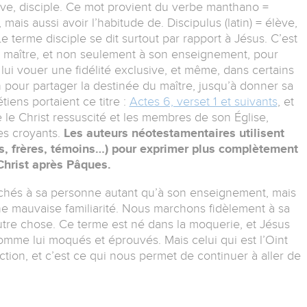
lève, disciple. Ce mot provient du verbe manthano =
is aussi avoir l’habitude de. Discipulus (latin) = élève,
 terme disciple se dit surtout par rapport à Jésus. C’est
on maître, et non seulement à son enseignement, pour
lui vouer une fidélité exclusive, et même, dans certains
n pour partager la destinée du maître, jusqu’à donner sa
étiens portaient ce titre :
Actes 6, verset 1 et suivants
, et
 le Christ ressuscité et les membres de son Église,
les croyants.
Les auteurs néotestamentaires utilisent
ts, frères, témoins…) pour exprimer plus complètement
Christ après Pâques.
chés à sa personne autant qu’à son enseignement, mais
ne mauvaise familiarité. Nous marchons fidèlement à sa
autre chose. Ce terme est né dans la moquerie, et Jésus
omme lui moqués et éprouvés. Mais celui qui est l’Oint
ction, et c’est ce qui nous permet de continuer à aller de