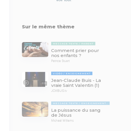
Sur le même thème
MESSAGE TEXTE
PARENT
Comment prier pour
nos enfants ?
Patricia Stuart
VIDÉO
ENSEIGNEMENT
Jean-Claude Buis - La
11:01
vraie Saint Valentin (1)
JCMBUIS.tv
MESSAGE TEXTE
ENSEIGNEMENTS BIBLIQUES
La puissance du sang
de Jésus
Michaël Williams