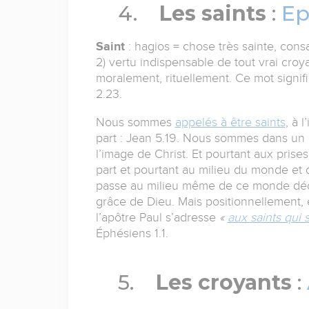
4.
Les saints
:
Ep
Saint
: hagios = chose très sainte, cons
2) vertu indispensable de tout vrai cro
moralement, rituellement. Ce mot signifi
2.23.
Nous sommes
appelés à être saints
, à 
part : Jean 5.19. Nous sommes dans un 
l’image de Christ. Et pourtant aux prises
part et pourtant au milieu du monde et d
passe au milieu même de ce monde déchu,
grâce de Dieu. Mais positionnellement, 
l’apôtre Paul s’adresse
«
aux
saints
qui s
Éphésiens 1.1.
5.
Les croyants
: