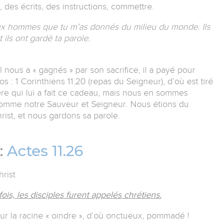
, des écrits, des instructions, commettre.
 aux hommes que tu m’as donnés du milieu du monde. Ils
t ils ont gardé ta parole.
nous a « gagnés » par son sacrifice, il a payé pour
 : 1 Corinthiens 11.20 (repas du Seigneur), d’où est tiré
Père qui lui a fait ce cadeau, mais nous en sommes
 comme notre Sauveur et Seigneur. Nous étions du
st, et nous gardons sa parole.
:
Actes 11.26
hrist
ois, les disciples furent appelés chrétiens.
ur la racine « oindre », d’où onctueux, pommadé !