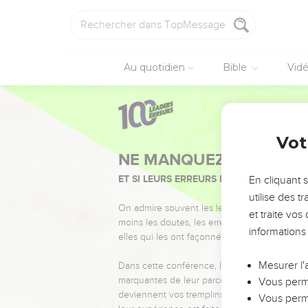
Au quotidien
Bible
Vid
Vot
NE MANQUEZ PAS L’ÉVÉ
ET SI LEURS ERREURS POUVAIENT VOUS 
En cliquant 
utilise des 
On admire souvent les leaders pour leurs réussi
et traite vo
moins les doutes, les erreurs et les saisons di
informations
elles qui les ont façonnés.
Mesurer l'
Dans cette conférence, leaders, entrepreneur
marquantes de leur parcours et les clés pour
Vous perme
deviennent vos tremplins. Que vous guidiez 
Vous perme