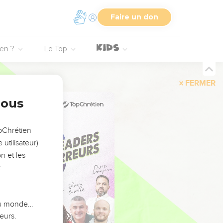
Faire un don
ien ?
Le Top
FERMER
nous
opChrétien
utilisateur)
n et les
:
 du monde…
eurs.