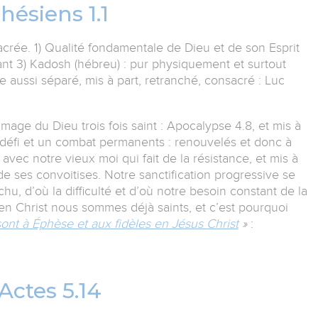
hésiens 1.1
acrée. 1) Qualité fondamentale de Dieu et de son Esprit
yant 3) Kadosh (hébreu) : pur physiquement et surtout
e aussi séparé, mis à part, retranché, consacré : Luc
l’image du Dieu trois fois saint : Apocalypse 4.8, et mis à
défi et un combat permanents : renouvelés et donc à
 avec notre vieux moi qui fait de la résistance, et mis à
e ses convoitises. Notre sanctification progressive se
 d’où la difficulté et d’où notre besoin constant de la
en Christ nous sommes déjà saints, et c’est pourquoi
ont à Éphèse et aux fidèles en Jésus Christ
»
:
Actes 5.14