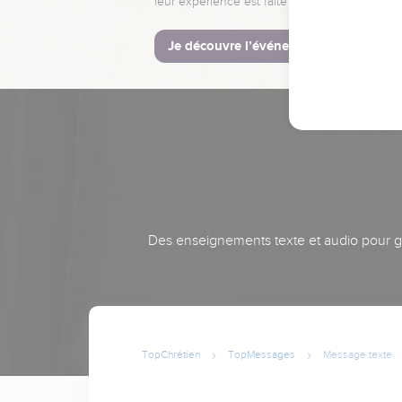
leur expérience est faite pour vous.
Je découvre l’événement
Des enseignements texte et audio pour gra
TopChrétien
TopMessages
Message texte