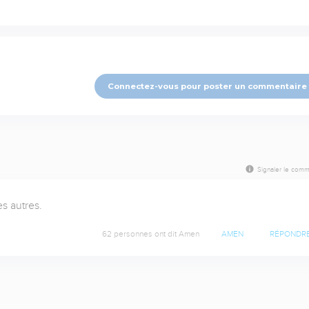
Connectez-vous pour poster un commentaire
Signaler le comm
es autres.
62 personnes ont dit Amen
AMEN
RÉPONDR