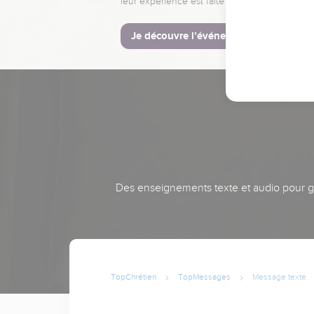
leur expérience est faite pour vous.
Je découvre l’événement
Des enseignements texte et audio pour gra
TopChrétien
TopMessages
Message texte