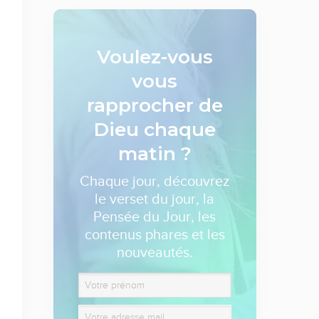
Voulez-vous
vous
rapprocher de
Dieu
chaque
matin ?
Chaque jour, découvrez
le verset du jour, la
Pensée du Jour, les
contenus phares et les
nouveautés.