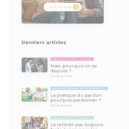
Derniers articles
MESSAGE TEXTE
COUPLE
Mais, pourquoi on se
dispute ?
Famille je t'aime
MESSAGE TEXTE
ENSEIGNEMENTS BIBLIQUES
La pratique du pardon :
pourquoi pardonner ?
Famille je t'aime
MESSAGE TEXTE
PARENT
La rentrée pas toujours