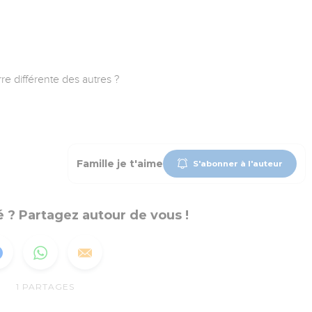
rre différente des autres ?
Famille je t'aime
S'abonner à l'auteur
 ? Partagez autour de vous !
1
PARTAGES