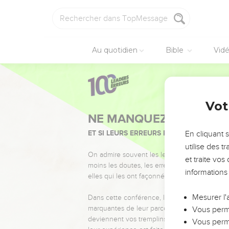
Au quotidien
Bible
Vid
Vot
NE MANQUEZ PAS L’ÉVÉ
ET SI LEURS ERREURS POUVAIENT VOUS 
En cliquant 
utilise des 
On admire souvent les leaders pour leurs réussi
et traite vo
moins les doutes, les erreurs et les saisons di
informations
elles qui les ont façonnés.
Mesurer l'
Dans cette conférence, leaders, entrepreneur
marquantes de leur parcours et les clés pour
Vous perme
deviennent vos tremplins. Que vous guidiez 
Vous perme