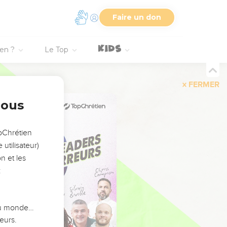
Faire un don
ien ?
Le Top
FERMER
nous
opChrétien
utilisateur)
n et les
:
 du monde…
eurs.