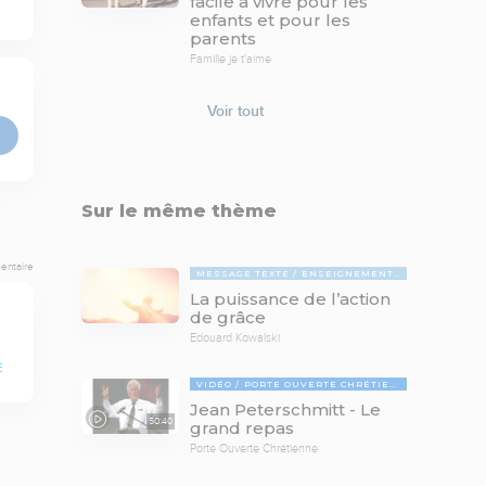
facile à vivre pour les
enfants et pour les
parents
Famille je t'aime
Voir tout
Sur le même thème
entaire
MESSAGE TEXTE
ENSEIGNEMENTS BIBLIQUES
La puissance de l’action
de grâce
Edouard Kowalski
E
VIDÉO
PORTE OUVERTE CHRÉTIENNE
Jean Peterschmitt - Le
50:40
grand repas
Porte Ouverte Chrétienne