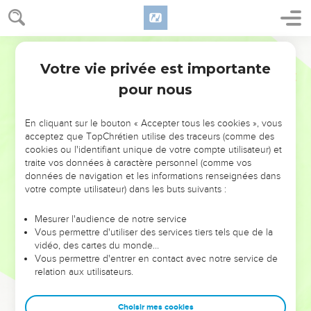
Votre vie privée est importante
pour nous
NE MANQUEZ PAS L’ÉVÉNEMENT
En cliquant sur le bouton « Accepter tous les cookies », vous
DE L’ANNÉE !
acceptez que TopChrétien utilise des traceurs (comme des
cookies ou l'identifiant unique de votre compte utilisateur) et
ET SI LEURS ERREURS POUVAIENT VOUS ÉVITER LES
traite vos données à caractère personnel (comme vos
VOTRES ?
données de navigation et les informations renseignées dans
votre compte utilisateur) dans les buts suivants :
On admire souvent les leaders pour leurs réussites, leur impact,
leur foi ou leur vision. Mais on voit moins les doutes, les erreurs
Mesurer l'audience de notre service
Vous permettre d'utiliser des services tiers tels que de la
et les saisons difficiles qu'ils ont traversés, alors même que ce
vidéo, des cartes du monde…
sont elles qui les ont façonnés.
Vous permettre d'entrer en contact avec notre service de
relation aux utilisateurs.
Dans cette conférence, leaders, entrepreneurs, et responsables
reviennent sur les erreurs marquantes de leur parcours et les
clés pour avancer avec plus de sagesse afin que leurs erreurs
Choisir mes cookies