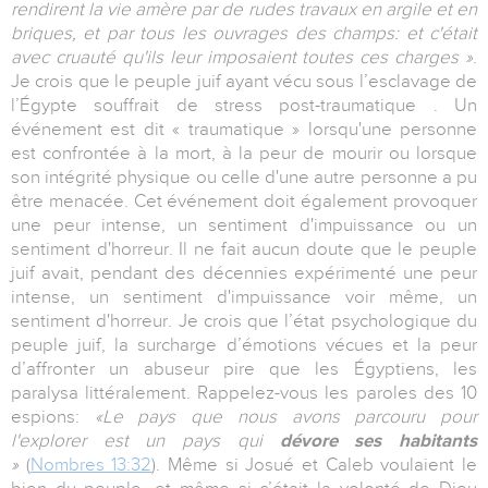
rendirent la vie amère par de rudes travaux en argile et en
briques, et par tous les ouvrages des champs: et c'était
avec cruauté qu'ils leur imposaient toutes ces charges »
.
Je crois que le peuple juif ayant vécu sous l’esclavage de
l’Égypte souffrait de stress post-traumatique . Un
événement est dit « traumatique » lorsqu'une personne
est confrontée à la mort, à la peur de mourir ou lorsque
son intégrité physique ou celle d'une autre personne a pu
être menacée. Cet événement doit également provoquer
une peur intense, un sentiment d'impuissance ou un
sentiment d'horreur. Il ne fait aucun doute que le peuple
juif avait, pendant des décennies expérimenté une peur
intense, un sentiment d'impuissance voir même, un
sentiment d'horreur. Je crois que l’état psychologique du
peuple juif, la surcharge d’émotions vécues et la peur
d’affronter un abuseur pire que les Égyptiens, les
paralysa littéralement. Rappelez-vous les paroles des 10
espions:
«Le pays que nous avons parcouru pour
l'explorer est un pays qui
dévore ses habitants
»
(
Nombres 13:32
). Même si Josué et Caleb voulaient le