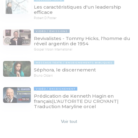
Les caractéristiques d'un leadership
efficace
Robert D.Foster
VIDÉO
ÉMISSIONS
Revivalistes - Tommy Hicks, l'homme du
28:30
réveil argentin de 1954
Gospel Vision International
MESSAGE TEXTE
ENSEIGNEMENTS BIBLIQUES
Séphora, le discernement
Bruno Oldani
VIDÉO
ENSEIGNEMENT
Prédication de Kenneth Hagin en
59:06
français|L'AUTORITE DU CROYANT|
Traduction Maryline orcel
Voir tout