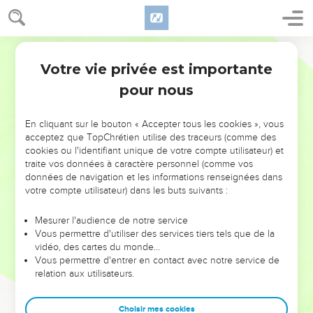
Votre vie privée est importante
pour nous
NE MANQUEZ PAS L’ÉVÉNEMENT
En cliquant sur le bouton « Accepter tous les cookies », vous
DE L’ANNÉE !
acceptez que TopChrétien utilise des traceurs (comme des
cookies ou l'identifiant unique de votre compte utilisateur) et
ET SI LEURS ERREURS POUVAIENT VOUS ÉVITER LES
traite vos données à caractère personnel (comme vos
VOTRES ?
données de navigation et les informations renseignées dans
votre compte utilisateur) dans les buts suivants :
On admire souvent les leaders pour leurs réussites, leur impact,
leur foi ou leur vision. Mais on voit moins les doutes, les erreurs
Mesurer l'audience de notre service
Vous permettre d'utiliser des services tiers tels que de la
et les saisons difficiles qu'ils ont traversés, alors même que ce
vidéo, des cartes du monde…
sont elles qui les ont façonnés.
Vous permettre d'entrer en contact avec notre service de
relation aux utilisateurs.
Dans cette conférence, leaders, entrepreneurs, et responsables
reviennent sur les erreurs marquantes de leur parcours et les
clés pour avancer avec plus de sagesse afin que leurs erreurs
Choisir mes cookies