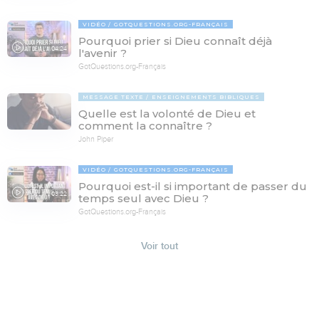
VIDÉO
GOTQUESTIONS.ORG-FRANÇAIS
Pourquoi prier si Dieu connaît déjà
04:24
l'avenir ?
GotQuestions.org-Français
MESSAGE TEXTE
ENSEIGNEMENTS BIBLIQUES
Quelle est la volonté de Dieu et
comment la connaître ?
John Piper
VIDÉO
GOTQUESTIONS.ORG-FRANÇAIS
Pourquoi est-il si important de passer du
03:22
temps seul avec Dieu ?
GotQuestions.org-Français
Voir tout