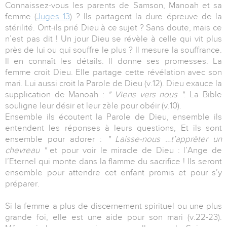
Connaissez-vous les parents de Samson, Manoah et sa
femme (
Juges 13
) ? Ils partagent la dure épreuve de la
stérilité. Ont-ils prié Dieu à ce sujet ? Sans doute, mais ce
n’est pas dit ! Un jour Dieu se révèle à celle qui vit plus
près de lui ou qui souffre le plus ? Il mesure la souffrance.
Il en connaît les détails. Il donne ses promesses. La
femme croit Dieu. Elle partage cette révélation avec son
mari. Lui aussi croit la Parole de Dieu (v.12). Dieu exauce la
supplication de Manoah :
" Viens vers nous "
. La Bible
souligne leur désir et leur zèle pour obéir (v.10).
Ensemble ils écoutent la Parole de Dieu, ensemble ils
entendent les réponses à leurs questions, Et ils sont
ensemble pour adorer :
" Laisse-nous …t’apprêter un
chevreau "
et pour voir le miracle de Dieu : l’Ange de
l’Eternel qui monte dans la flamme du sacrifice ! Ils seront
ensemble pour attendre cet enfant promis et pour s’y
préparer.
Si la femme a plus de discernement spirituel ou une plus
grande foi, elle est une aide pour son mari (v.22-23).