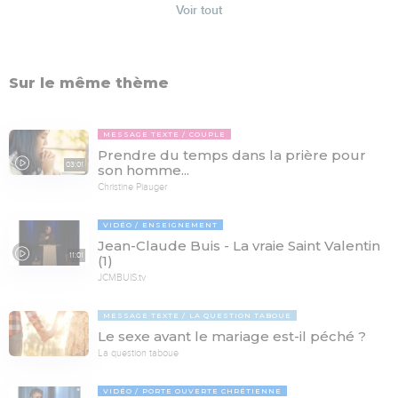
Voir tout
Sur le même thème
MESSAGE TEXTE
COUPLE
Prendre du temps dans la prière pour
03:01
son homme...
Christine Piauger
VIDÉO
ENSEIGNEMENT
Jean-Claude Buis - La vraie Saint Valentin
11:01
(1)
JCMBUIS.tv
MESSAGE TEXTE
LA QUESTION TABOUE
Le sexe avant le mariage est-il péché ?
La question taboue
VIDÉO
PORTE OUVERTE CHRÉTIENNE