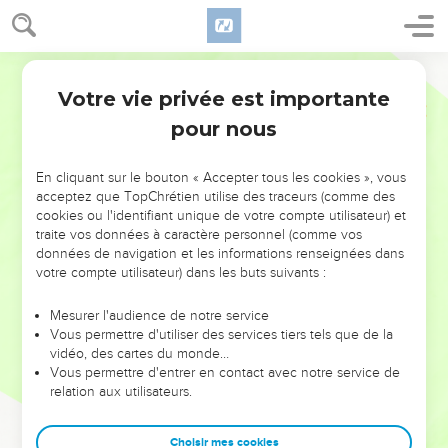
Votre vie privée est importante
pour nous
NE MANQUEZ PAS L’ÉVÉNEMENT
En cliquant sur le bouton « Accepter tous les cookies », vous
DE L’ANNÉE !
acceptez que TopChrétien utilise des traceurs (comme des
cookies ou l'identifiant unique de votre compte utilisateur) et
ET SI LEURS ERREURS POUVAIENT VOUS ÉVITER LES
traite vos données à caractère personnel (comme vos
VOTRES ?
données de navigation et les informations renseignées dans
votre compte utilisateur) dans les buts suivants :
On admire souvent les leaders pour leurs réussites, leur impact,
leur foi ou leur vision. Mais on voit moins les doutes, les erreurs
Mesurer l'audience de notre service
Vous permettre d'utiliser des services tiers tels que de la
et les saisons difficiles qu'ils ont traversés, alors même que ce
vidéo, des cartes du monde…
sont elles qui les ont façonnés.
Vous permettre d'entrer en contact avec notre service de
relation aux utilisateurs.
Dans cette conférence, leaders, entrepreneurs, et responsables
reviennent sur les erreurs marquantes de leur parcours et les
clés pour avancer avec plus de sagesse afin que leurs erreurs
Choisir mes cookies