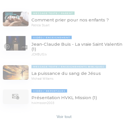
MESSAGE TEXTE
PARENT
Comment prier pour nos enfants ?
Patricia Stuart
VIDÉO
ENSEIGNEMENT
Jean-Claude Buis - La vraie Saint Valentin
11:01
(1)
JCMBUIS.tv
MESSAGE TEXTE
ENSEIGNEMENTS BIBLIQUES
La puissance du sang de Jésus
Michaël Williams
VIDÉO
REPORTAGES
Présentation HVKL Mission (1)
hvklmission2003
Voir tout