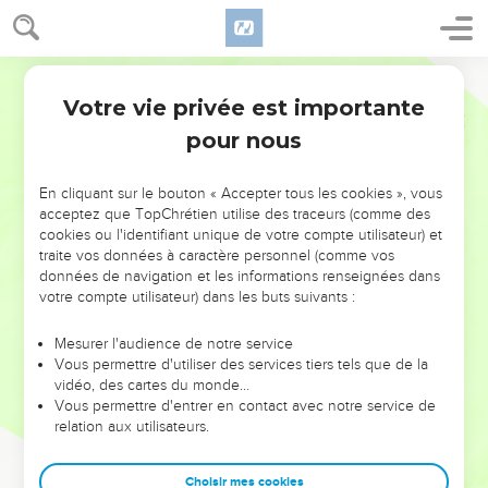
Votre vie privée est importante
pour nous
NE MANQUEZ PAS L’ÉVÉNEMENT
En cliquant sur le bouton « Accepter tous les cookies », vous
DE L’ANNÉE !
acceptez que TopChrétien utilise des traceurs (comme des
cookies ou l'identifiant unique de votre compte utilisateur) et
ET SI LEURS ERREURS POUVAIENT VOUS ÉVITER LES
traite vos données à caractère personnel (comme vos
VOTRES ?
données de navigation et les informations renseignées dans
votre compte utilisateur) dans les buts suivants :
On admire souvent les leaders pour leurs réussites, leur impact,
leur foi ou leur vision. Mais on voit moins les doutes, les erreurs
Mesurer l'audience de notre service
Vous permettre d'utiliser des services tiers tels que de la
et les saisons difficiles qu'ils ont traversés, alors même que ce
vidéo, des cartes du monde…
sont elles qui les ont façonnés.
Vous permettre d'entrer en contact avec notre service de
relation aux utilisateurs.
Dans cette conférence, leaders, entrepreneurs, et responsables
reviennent sur les erreurs marquantes de leur parcours et les
clés pour avancer avec plus de sagesse afin que leurs erreurs
Choisir mes cookies