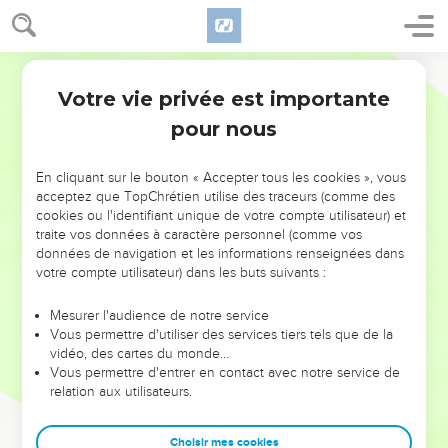
Votre vie privée est importante
pour nous
NE MANQUEZ PAS L’ÉVÉNEMENT
En cliquant sur le bouton « Accepter tous les cookies », vous
DE L’ANNÉE !
acceptez que TopChrétien utilise des traceurs (comme des
cookies ou l'identifiant unique de votre compte utilisateur) et
ET SI LEURS ERREURS POUVAIENT VOUS ÉVITER LES
traite vos données à caractère personnel (comme vos
VOTRES ?
données de navigation et les informations renseignées dans
votre compte utilisateur) dans les buts suivants :
On admire souvent les leaders pour leurs réussites, leur impact,
leur foi ou leur vision. Mais on voit moins les doutes, les erreurs
Mesurer l'audience de notre service
Vous permettre d'utiliser des services tiers tels que de la
et les saisons difficiles qu'ils ont traversés, alors même que ce
vidéo, des cartes du monde…
sont elles qui les ont façonnés.
Vous permettre d'entrer en contact avec notre service de
relation aux utilisateurs.
Dans cette conférence, leaders, entrepreneurs, et responsables
reviennent sur les erreurs marquantes de leur parcours et les
clés pour avancer avec plus de sagesse afin que leurs erreurs
Choisir mes cookies