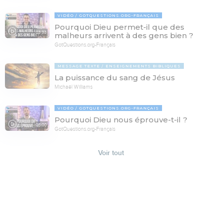
VIDÉO
GOTQUESTIONS.ORG-FRANÇAIS
Pourquoi Dieu permet-il que des
03:33
malheurs arrivent à des gens bien ?
GotQuestions.org-Français
MESSAGE TEXTE
ENSEIGNEMENTS BIBLIQUES
La puissance du sang de Jésus
Michaël Williams
VIDÉO
GOTQUESTIONS.ORG-FRANÇAIS
Pourquoi Dieu nous éprouve-t-il ?
05:00
GotQuestions.org-Français
Voir tout