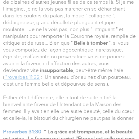
de dizaines d’autres jeunes filles de ce temps là. Si je me
l’imagine, je ne la vois pas marcher en se déhanchant
dans les couloirs du palais, la moue " collagène ",
dédaigneuse, grand décolleté plongeant et jupe
moulante… Je ne la vois pas, non plus " intriguant " et
manipulant pour remporter la Couronne royale, remplie de
critique et de ruse… Bien que "
Belle à tomber
", si vous
vous comportez de façon égocentrique, narcissique,
égoïste, malfaisante ou provocatrice vous ne pourrez
avoir ni la faveur, ni l’affection des autres, vous
deviendrez vite
insupportable
, peut-être même haïe…
(
Proverbes 11:22
: Un anneau d'or au nez d'un pourceau,
c'est une femme belle et dépourvue de sens.).
Esther était différente, elle a tout de suite attiré la
bienveillante faveur de l’Intendant de la Maison des
femmes. Il y avait en elle une autre beauté, celle du cœur
et celle-la, le bistouri du chirurgien ne peut pas la donner.
Proverbes 31:30
" La grâce est trompeuse, et la beauté
est vaine ; La femme qui craint l'Éternel est celle qui sera