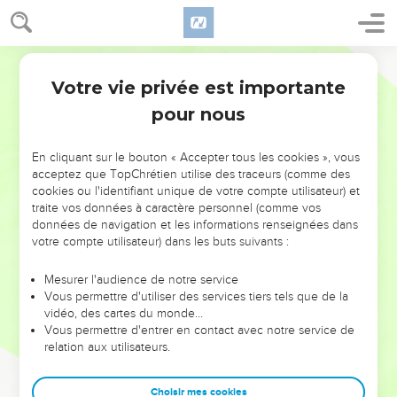
Votre vie privée est importante
pour nous
NE MANQUEZ PAS L’ÉVÉNEMENT
En cliquant sur le bouton « Accepter tous les cookies », vous
DE L’ANNÉE !
acceptez que TopChrétien utilise des traceurs (comme des
cookies ou l'identifiant unique de votre compte utilisateur) et
ET SI LEURS ERREURS POUVAIENT VOUS ÉVITER LES
traite vos données à caractère personnel (comme vos
VOTRES ?
données de navigation et les informations renseignées dans
votre compte utilisateur) dans les buts suivants :
On admire souvent les leaders pour leurs réussites, leur impact,
leur foi ou leur vision. Mais on voit moins les doutes, les erreurs
Mesurer l'audience de notre service
Vous permettre d'utiliser des services tiers tels que de la
et les saisons difficiles qu'ils ont traversés, alors même que ce
vidéo, des cartes du monde…
sont elles qui les ont façonnés.
Vous permettre d'entrer en contact avec notre service de
relation aux utilisateurs.
Dans cette conférence, leaders, entrepreneurs, et responsables
reviennent sur les erreurs marquantes de leur parcours et les
clés pour avancer avec plus de sagesse afin que leurs erreurs
Choisir mes cookies