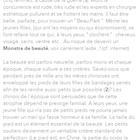
cinq femmes, à cause de la guerre (
1
). Alors la
concurrence est rude, très rude et les experts en chirurgie
esthétique pullulent et se frottent les mains. Il faut être
belle, parfaite, pour trouver un " Beau Parti ". Même les
jeunes filles, (qui ont les moyens ou qui économisent), se
font refaire tout ce qui, à leurs yeux, " clochent " : cheveux,
visage, seins, ventre etc… Au risque de devenir un
Monstre de beauté
, voir carrément laide…! (cf. internet)
La beauté est parfois naturelle, parfois moins et chaque
époque, chaque culture a ses critères. Savez-vous que
pendant près de mille ans les mères chinoises ont
enveloppé les pieds de leurs filles de bandages serrés
afin de les rendre aussi petits que possible (
2
)? Les
chinois de l’époque sont persuadés que de cette
atrophie dépend le prestige familial. A leurs yeux, une
jeune fille qui n'a pas de petits pieds ne pourra jamais
trouver un mari qui fasse honneur à sa famille. La taille du
pied est un élément essentiel de la beauté. Les petits
souliers deviennent un véritable critère standard de
perfection. (Le pied est, en Chine, la partie du corps la