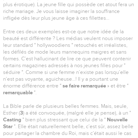
plus érotique). La jeune fille qui possède cet atout fera un
riche mariage. Je vous laisse imaginer la souffrance
infligée dès leur plus jeune âge à ces fillettes…
Entre ces deux exemples est-ce que notre idée de la
beauté est différente ? Les médias veulent nous imposer
leur standard " hollywoodiens " retouchés et irréalistes,
les défilés de mode leurs mannequins maigres et sans
formes. C’est hallucinant de lire ce que peuvent contenir
certains magazines adressés à nos jeunes filles pour "
séduire ". Comme si une femme n’existe pas lorsqu’elle
n’est pas voyante, aguicheuse…! Il y a pourtant une
énorme différence entre "
se faire remarquée
» et être "
remarquable
".
La Bible parle de plusieurs belles femmes. Mais, seule,
Esther (
3
) a été convoquée, (malgré elle je pense), à un "
Casting
" bien plus stressant que celui de la "
Nouvelle
Star
". Elle était naturellement belle, c’est sûr, assez belle
pour partager la chambre du Roi, mais c’était aussi le cas