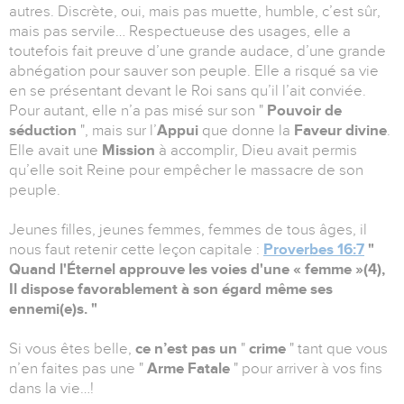
autres. Discrète, oui, mais pas muette, humble, c’est sûr,
mais pas servile… Respectueuse des usages, elle a
toutefois fait preuve d’une grande audace, d’une grande
abnégation pour sauver son peuple. Elle a risqué sa vie
en se présentant devant le Roi sans qu’il l’ait conviée.
Pour autant, elle n’a pas misé sur son "
Pouvoir de
séduction
", mais sur l’
Appui
que donne la
Faveur divine
.
Elle avait une
Mission
à accomplir, Dieu avait permis
qu’elle soit Reine pour empêcher le massacre de son
peuple.
Jeunes filles, jeunes femmes, femmes de tous âges, il
nous faut retenir cette leçon capitale :
Proverbes 16:7
"
Quand l'Éternel approuve les voies d'une « femme »(4),
Il dispose favorablement à son égard même ses
ennemi(e)s. "
Si vous êtes belle,
ce n’est pas un
"
crime
" tant que vous
n’en faites pas une "
Arme Fatale
" pour arriver à vos fins
dans la vie…!