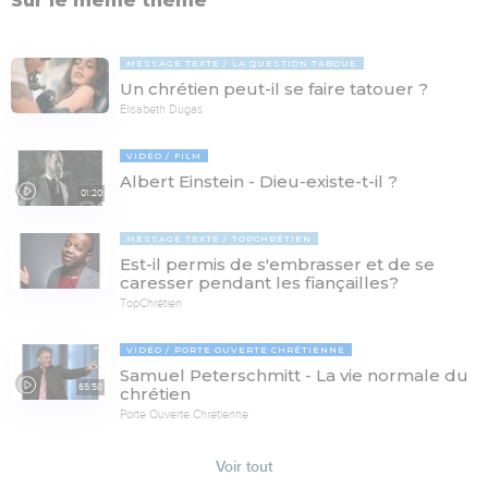
Sur le même thème
MESSAGE TEXTE
LA QUESTION TABOUE
Un chrétien peut-il se faire tatouer ?
Elisabeth Dugas
VIDÉO
FILM
Albert Einstein - Dieu-existe-t-il ?
01:20
MESSAGE TEXTE
TOPCHRÉTIEN
Est-il permis de s'embrasser et de se
caresser pendant les fiançailles?
TopChrétien
VIDÉO
PORTE OUVERTE CHRÉTIENNE
Samuel Peterschmitt - La vie normale du
65:58
chrétien
Porte Ouverte Chrétienne
Voir tout