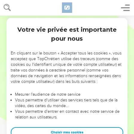
Votre vie privée est importante
pour nous
NE MANQUEZ PAS L’ÉVÉNEMENT
En cliquant sur le bouton « Accepter tous les cookies », vous
DE L’ANNÉE !
acceptez que TopChrétien utilise des traceurs (comme des
cookies ou l'identifiant unique de votre compte utilisateur) et
ET SI LEURS ERREURS POUVAIENT VOUS ÉVITER LES
traite vos données à caractère personnel (comme vos
VOTRES ?
données de navigation et les informations renseignées dans
votre compte utilisateur) dans les buts suivants :
On admire souvent les leaders pour leurs réussites, leur impact,
leur foi ou leur vision. Mais on voit moins les doutes, les erreurs
Mesurer l'audience de notre service
Vous permettre d'utiliser des services tiers tels que de la
et les saisons difficiles qu'ils ont traversés, alors même que ce
vidéo, des cartes du monde…
sont elles qui les ont façonnés.
Vous permettre d'entrer en contact avec notre service de
relation aux utilisateurs.
Dans cette conférence, leaders, entrepreneurs, et responsables
reviennent sur les erreurs marquantes de leur parcours et les
clés pour avancer avec plus de sagesse afin que leurs erreurs
Choisir mes cookies