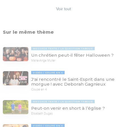
Voir tout
Sur le même thème
MESSAGE TEXTE
LA QUESTION TABOUE
Un chrétien peut-il fêter Halloween ?
Marie-Ange Muller
VIDÉO
COUPÉ EN 4
J'ai rencontré le Saint-Esprit dans une
29:46
morgue ! avec Deborah Gagnieux
Coupé en 4
MESSAGE TEXTE
LA QUESTION TABOUE
Peut-on venir en short à l’église ?
Elisabeth Dugas
VIDÉO
COUPÉ EN 4