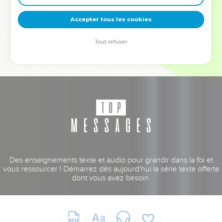
deviennent vos tremplins. Que vous guidiez un ministère, une
équipe, un groupe ou une famille, leur expérience est faite
Accepter tous les cookies
pour vous.
Tout refuser
Je découvre l’événement
Des enseignements texte et audio pour grandir dans la foi et
vous ressourcer ! Démarrez dès aujourd'hui la série texte offerte
dont vous avez besoin.