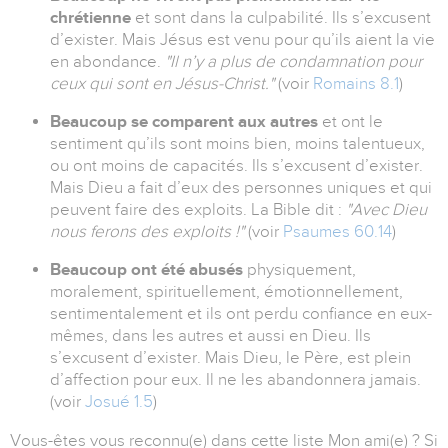
chrétienne
et sont dans la culpabilité. Ils s’excusent
d’exister. Mais Jésus est venu pour qu’ils aient la vie
en abondance.
"Il n’y a plus de condamnation pour
ceux qui sont en Jésus-Christ."
(voir
Romains 8.1
)
Beaucoup se comparent aux autres
et ont le
sentiment qu’ils sont moins bien, moins talentueux,
ou ont moins de capacités. Ils s’excusent d’exister.
Mais Dieu a fait d’eux des personnes uniques et qui
peuvent faire des exploits. La Bible dit :
"Avec Dieu
nous ferons des exploits !"
(voir
Psaumes 60.14
)
Beaucoup ont été abusés
physiquement,
moralement, spirituellement, émotionnellement,
sentimentalement et ils ont perdu confiance en eux-
mêmes, dans les autres et aussi en Dieu. Ils
s’excusent d’exister. Mais Dieu, le Père, est plein
d’affection pour eux. Il ne les abandonnera jamais.
(voir
Josué 1.5
)
Vous-êtes vous reconnu(e) dans cette liste Mon ami(e) ? Si