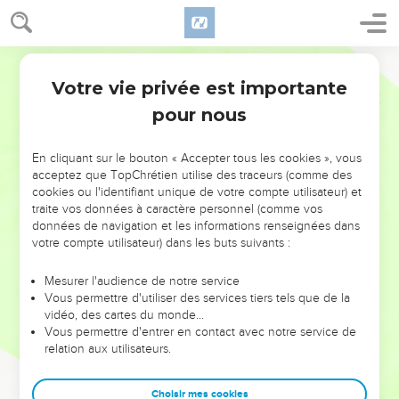
Votre vie privée est importante
pour nous
NE MANQUEZ PAS L’ÉVÉNEMENT
En cliquant sur le bouton « Accepter tous les cookies », vous
DE L’ANNÉE !
acceptez que TopChrétien utilise des traceurs (comme des
cookies ou l'identifiant unique de votre compte utilisateur) et
ET SI LEURS ERREURS POUVAIENT VOUS ÉVITER LES
traite vos données à caractère personnel (comme vos
VOTRES ?
données de navigation et les informations renseignées dans
votre compte utilisateur) dans les buts suivants :
On admire souvent les leaders pour leurs réussites, leur impact,
leur foi ou leur vision. Mais on voit moins les doutes, les erreurs
Mesurer l'audience de notre service
Vous permettre d'utiliser des services tiers tels que de la
et les saisons difficiles qu'ils ont traversés, alors même que ce
vidéo, des cartes du monde…
sont elles qui les ont façonnés.
Vous permettre d'entrer en contact avec notre service de
relation aux utilisateurs.
Dans cette conférence, leaders, entrepreneurs, et responsables
reviennent sur les erreurs marquantes de leur parcours et les
clés pour avancer avec plus de sagesse afin que leurs erreurs
Choisir mes cookies