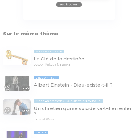
Sur le même thème
MESSAGE TEXTE
La Clé de ta destinée
Joseph Kabuya Masanka
VIDÉO
FILM
Albert Einstein - Dieu-existe-t-il ?
01:20
MESSAGE TEXTE
LA QUESTION TABOUE
Un chrétien qui se suicide va-t-il en enfer
02:50
?
Laurent Weiss
VIDÉO