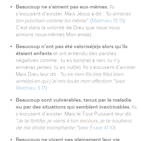
Beaucoup ne s’aiment pas eux-mêmes.
Ils
s’excusent d’exister. Mais Jésus a dit :
"tu aimeras
ton prochain comme toi-même"
. (
Matthieu 19.19
)
C’est dans la volonté de Dieu que nous nous
aimions nous-mêmes Mon ami(e).
Beaucoup n’ont pas été valorisé(e)s alors qu’ils
étaient enfants
et ont entendu des paroles
négatives comme : tu es bon(ne) à rien, tu n’y
arriveras jamais, tu es nul(le). Ils s’excusent d’exister.
Mais Dieu leur dit :
"tu es mon fils (ma fille) bien
aimé(e) en qui j’ai mis toute mon affection."
(voir
Matthieu 3.17
)
Beaucoup sont vulnérables, tenus par la maladie
ou par des situations qui semblent inextricables.
Ils
s’excusent d’exister. Mais le Tout Puissant leur dit...
"Je te fortifie; je viens à ton secours, je te soutiens
de ma droite triomphante."
(voir
Ésaïe 41.10
)
Beaucoup ne vivent pas pleinement leur vie