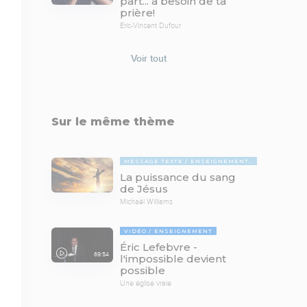
part... a besoin de ta
prière!
Eric-Vincent Dufour
Voir tout
Sur le même thème
MESSAGE TEXTE
ENSEIGNEMENTS BIBLIQUES
La puissance du sang
de Jésus
Michaël Williams
VIDÉO
ENSEIGNEMENT
Éric Lefebvre -
69:54
l'impossible devient
possible
Une église vraie