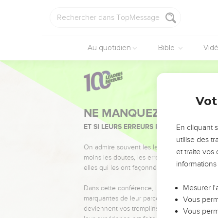
Au quotidien
Bible
Vid
Vot
NE MANQUEZ PAS L’ÉVÉ
ET SI LEURS ERREURS POUVAIENT VOUS 
En cliquant 
utilise des 
On admire souvent les leaders pour leurs réussi
et traite vo
moins les doutes, les erreurs et les saisons di
informations
elles qui les ont façonnés.
Mesurer l'
Dans cette conférence, leaders, entrepreneur
marquantes de leur parcours et les clés pour
Vous perme
deviennent vos tremplins. Que vous guidiez 
Vous perme