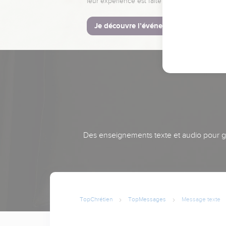
leur expérience est faite pour vous.
Je découvre l’événement
Des enseignements texte et audio pour gra
TopChrétien
TopMessages
Message texte