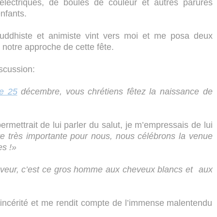
électriques, de boules de couleur et autres parures
enfants.
uddhiste et animiste vint vers moi et me posa deux
notre approche de cette fête.
scussion:
le 25
décembre, vous chrétiens fêtez la naissance de
rmettrait de lui parler du salut, je m’empressais de lui
ête très importante pour nous, nous célébrons la venue
s !»
veur, c’est ce gros homme aux cheveux blancs et aux
incérité et me rendit compte de l’immense malentendu