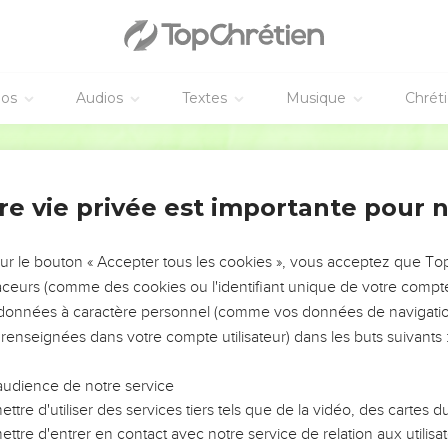
éos
Audios
Textes
Musique
Chrét
re vie privée est importante pour 
NEMENT DE L’ANNÉE !
ÉVITER LES VOTRES ?
sur le bouton « Accepter tous les cookies », vous acceptez que T
traceurs (comme des cookies ou l'identifiant unique de votre compte 
tes, leur impact, leur foi ou leur vision. Mais on voit
s données à caractère personnel (comme vos données de navigatio
fficiles qu'ils ont traversés, alors même que ce sont
 renseignées dans votre compte utilisateur) dans les buts suivants 
audience de notre service
s, et responsables reviennent sur les erreurs
 avancer avec plus de sagesse afin que leurs erreurs
ttre d'utiliser des services tiers tels que de la vidéo, des cartes
un ministère, une équipe, un groupe ou une famille,
ttre d'entrer en contact avec notre service de relation aux utilisat