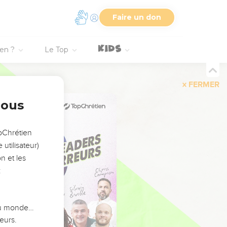
Faire un don
ien ?
Le Top
FERMER
nous
opChrétien
utilisateur)
n et les
:
 du monde…
eurs.