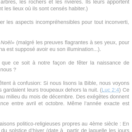
rbres, les rochers et les rivières. Ils leurs apportent
 les lieux où ils sont censés habiter.)
iquer les aspects incompréhensibles pour tout inconverti,
e Noël»
(malgré les preuves flagrantes à ses yeux, pour
ha est supposé avoir eu son illumination...).
que ce soit à notre façon de fêter la naissance de
 nous ?
tent à confusion: Si nous lisons la Bible, nous voyons
 gardaient leurs troupeaux dehors la nuit. (
Luc 2:4
) Ce
 au milieu du mois de décembre. Des exégètes donnent
nce entre avril et octobre. Même l’année exacte est
isons politico-religieuses propres au 4ème siècle : En
du solstice d’hiver (date à partir de laquelle les jours