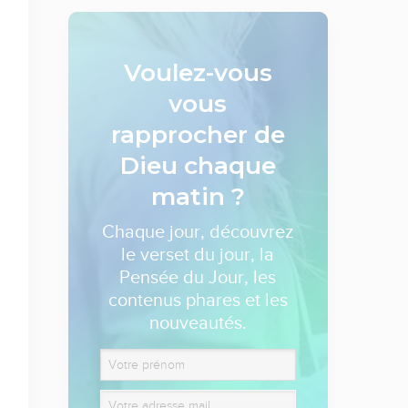
Voulez-vous
vous
rapprocher de
Dieu
chaque
matin ?
Chaque jour, découvrez
le verset du jour, la
Pensée du Jour, les
contenus phares et les
nouveautés.