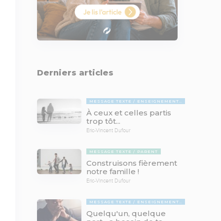
Derniers articles
MESSAGE TEXTE
ENSEIGNEMENTS BIBLIQUES
À ceux et celles partis
trop tôt...
Eric-Vincent Dufour
MESSAGE TEXTE
PARENT
Construisons fièrement
notre famille !
Eric-Vincent Dufour
MESSAGE TEXTE
ENSEIGNEMENTS BIBLIQUES
Quelqu'un, quelque