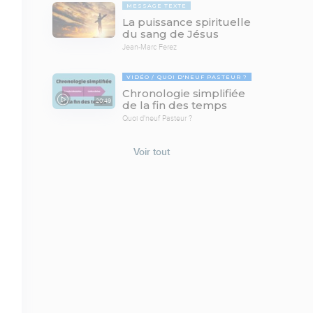
MESSAGE TEXTE
La puissance spirituelle
du sang de Jésus
Jean-Marc Ferez
VIDÉO
QUOI D'NEUF PASTEUR ?
Chronologie simplifiée
20:49
de la fin des temps
Quoi d'neuf Pasteur ?
Voir tout