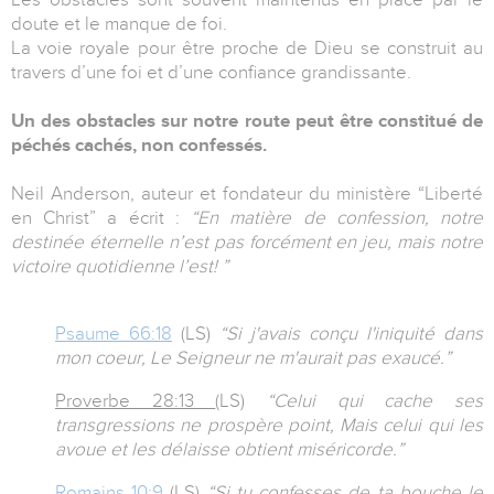
doute et le manque de foi.
La voie royale pour être proche de Dieu se construit au
travers d’une foi et d’une confiance grandissante.
Un des obstacles sur notre route peut être constitué de
péchés cachés, non confessés.
Neil Anderson, auteur et fondateur du ministère “Liberté
en Christ” a écrit :
“En matière de confession, notre
destinée éternelle n’est pas forcément en jeu, mais notre
victoire quotidienne l’est! ”
Psaume 66:18
(LS)
“Si j'avais conçu l'iniquité dans
mon coeur, Le Seigneur ne m'aurait pas exaucé.”
Proverbe 28:13
(LS)
“Celui qui cache ses
transgressions ne prospère point, Mais celui qui les
avoue et les délaisse obtient miséricorde.”
Romains 10:9
(LS)
“Si tu confesses de ta bouche le