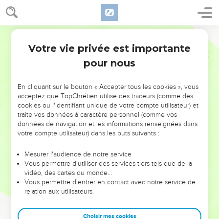
Votre vie privée est importante
pour nous
NE MANQUEZ PAS L’ÉVÉNEMENT
En cliquant sur le bouton « Accepter tous les cookies », vous
DE L’ANNÉE !
acceptez que TopChrétien utilise des traceurs (comme des
cookies ou l'identifiant unique de votre compte utilisateur) et
ET SI LEURS ERREURS POUVAIENT VOUS ÉVITER LES
traite vos données à caractère personnel (comme vos
VOTRES ?
données de navigation et les informations renseignées dans
votre compte utilisateur) dans les buts suivants :
On admire souvent les leaders pour leurs réussites, leur impact,
leur foi ou leur vision. Mais on voit moins les doutes, les erreurs
Mesurer l'audience de notre service
Vous permettre d'utiliser des services tiers tels que de la
et les saisons difficiles qu'ils ont traversés, alors même que ce
vidéo, des cartes du monde…
sont elles qui les ont façonnés.
Vous permettre d'entrer en contact avec notre service de
relation aux utilisateurs.
Dans cette conférence, leaders, entrepreneurs, et responsables
reviennent sur les erreurs marquantes de leur parcours et les
clés pour avancer avec plus de sagesse afin que leurs erreurs
Choisir mes cookies