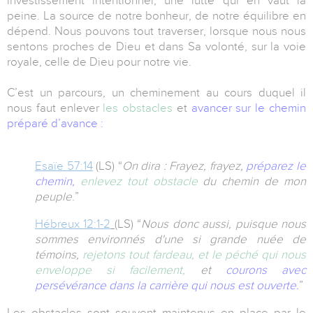
investissement intentionnel, une lutte qui en vaut la
peine. La source de notre bonheur, de notre équilibre en
dépend. Nous pouvons tout traverser, lorsque nous nous
sentons proches de Dieu et dans Sa volonté, sur la voie
royale, celle de Dieu pour notre vie.
C’est un parcours, un cheminement au cours duquel il
nous faut enlever
les obstacles
et
avancer sur le chemin
préparé d’avance :
Esaïe 57:14
(LS) “
On dira : Frayez, frayez,
préparez le
chemin,
enlevez tout obstacle
du chemin de mon
peuple
.”
Hébreux 12:1-2
(LS) “
Nous donc aussi, puisque nous
sommes environnés d'une si grande nuée de
témoins,
rejetons tout fardeau, et le péché qui nous
enveloppe si facilement,
et
courons avec
persévérance dans la carrière qui nous est ouverte.
”
Les obstacles sont souvent maintenus en place par le