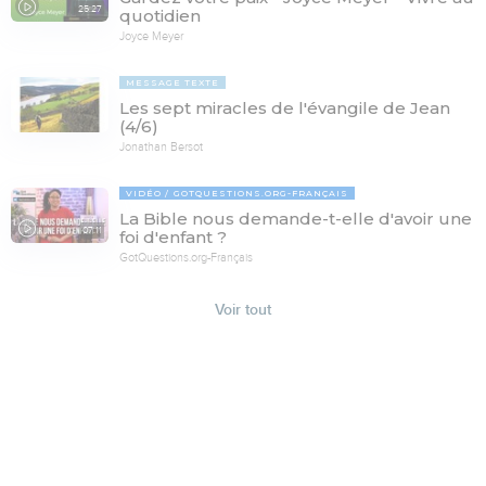
25:27
quotidien
Joyce Meyer
MESSAGE TEXTE
Les sept miracles de l'évangile de Jean
(4/6)
Jonathan Bersot
VIDÉO
GOTQUESTIONS.ORG-FRANÇAIS
La Bible nous demande-t-elle d'avoir une
07:11
foi d'enfant ?
GotQuestions.org-Français
Voir tout