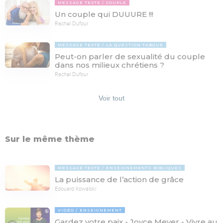
MESSAGE TEXTE
COUPLE
Un couple qui DUUURE !!!
Rachel Dufour
MESSAGE TEXTE
LA QUESTION TABOUE
Peut-on parler de sexualité du couple
dans nos milieux chrétiens ?
Rachel Dufour
Voir tout
Sur le même thème
MESSAGE TEXTE
ENSEIGNEMENTS BIBLIQUES
La puissance de l’action de grâce
Edouard Kowalski
VIDÉO
ENSEIGNEMENT
Gardez votre paix - Joyce Meyer - Vivre au