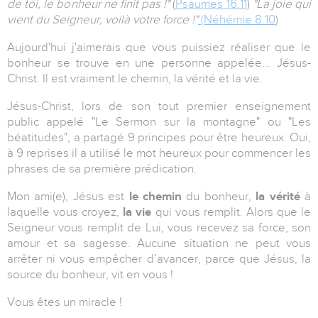
de toi, le bonheur ne finit pas !"
(
Psaumes 16.11
)
"La joie qui
vient du Seigneur, voilà votre force !"
(Néhémie 8.10
)
Aujourd'hui j'aimerais que vous puissiez réaliser que le
bonheur se trouve en une personne appelée... Jésus-
Christ. Il est vraiment le chemin, la vérité et la vie.
Jésus-Christ, lors de son tout premier enseignement
public appelé "Le Sermon sur la montagne" ou "Les
béatitudes", a partagé 9 principes pour être heureux. Oui,
à 9 reprises il a utilisé le mot heureux pour commencer les
phrases de sa première prédication.
Mon ami(e), Jésus est
le chemin
du bonheur,
la vérité
à
laquelle vous croyez,
la vie
qui vous remplit. Alors que le
Seigneur vous remplit de Lui, vous recevez sa force, son
amour et sa sagesse. Aucune situation ne peut vous
arrêter ni vous empêcher d’avancer, parce que Jésus, la
source du bonheur, vit en vous !
Vous êtes un miracle !