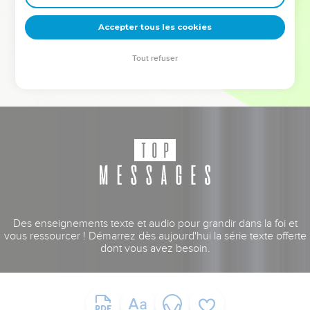
deviennent vos tremplins. Que vous guidiez un ministère, une
équipe, un groupe ou une famille, leur expérience est faite
Accepter tous les cookies
pour vous.
Tout refuser
Je découvre l’événement
Des enseignements texte et audio pour grandir dans la foi et
vous ressourcer ! Démarrez dès aujourd'hui la série texte offerte
dont vous avez besoin.