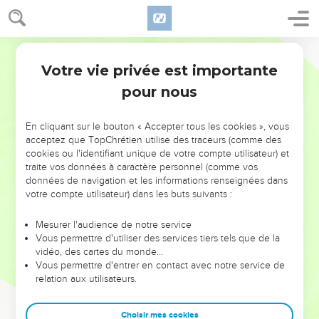
Votre vie privée est importante
pour nous
NE MANQUEZ PAS L’ÉVÉNEMENT
En cliquant sur le bouton « Accepter tous les cookies », vous
DE L’ANNÉE !
acceptez que TopChrétien utilise des traceurs (comme des
cookies ou l'identifiant unique de votre compte utilisateur) et
ET SI LEURS ERREURS POUVAIENT VOUS ÉVITER LES
traite vos données à caractère personnel (comme vos
VOTRES ?
données de navigation et les informations renseignées dans
votre compte utilisateur) dans les buts suivants :
On admire souvent les leaders pour leurs réussites, leur impact,
leur foi ou leur vision. Mais on voit moins les doutes, les erreurs
Mesurer l'audience de notre service
Vous permettre d'utiliser des services tiers tels que de la
et les saisons difficiles qu'ils ont traversés, alors même que ce
vidéo, des cartes du monde…
sont elles qui les ont façonnés.
Vous permettre d'entrer en contact avec notre service de
relation aux utilisateurs.
Dans cette conférence, leaders, entrepreneurs, et responsables
reviennent sur les erreurs marquantes de leur parcours et les
clés pour avancer avec plus de sagesse afin que leurs erreurs
Choisir mes cookies