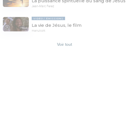
La puissance spirituelle du sang de Jésus
Jean-Marc Ferez
VIDÉO
ÉMISSIONS
La vie de Jésus, le film
176:23
manukork
Voir tout