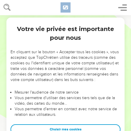
Votre vie privée est importante
pour nous
NE MANQUEZ PAS L’ÉVÉNEMENT
En cliquant sur le bouton « Accepter tous les cookies », vous
DE L’ANNÉE !
acceptez que TopChrétien utilise des traceurs (comme des
cookies ou l'identifiant unique de votre compte utilisateur) et
ET SI LEURS ERREURS POUVAIENT VOUS ÉVITER LES
traite vos données à caractère personnel (comme vos
VOTRES ?
données de navigation et les informations renseignées dans
votre compte utilisateur) dans les buts suivants :
On admire souvent les leaders pour leurs réussites, leur impact,
leur foi ou leur vision. Mais on voit moins les doutes, les erreurs
Mesurer l'audience de notre service
Vous permettre d'utiliser des services tiers tels que de la
et les saisons difficiles qu'ils ont traversés, alors même que ce
vidéo, des cartes du monde…
sont elles qui les ont façonnés.
Vous permettre d'entrer en contact avec notre service de
relation aux utilisateurs.
Dans cette conférence, leaders, entrepreneurs, et responsables
reviennent sur les erreurs marquantes de leur parcours et les
clés pour avancer avec plus de sagesse afin que leurs erreurs
Choisir mes cookies