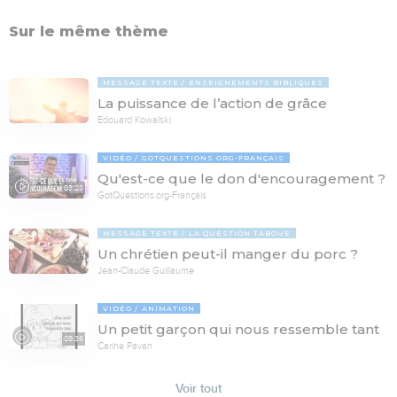
Sur le même thème
MESSAGE TEXTE
ENSEIGNEMENTS BIBLIQUES
La puissance de l’action de grâce
Edouard Kowalski
VIDÉO
GOTQUESTIONS.ORG-FRANÇAIS
Qu'est-ce que le don d'encouragement ?
03:28
GotQuestions.org-Français
MESSAGE TEXTE
LA QUESTION TABOUE
Un chrétien peut-il manger du porc ?
Jean-Claude Guillaume
VIDÉO
ANIMATION
Un petit garçon qui nous ressemble tant
05:36
Carine Pavan
Voir tout