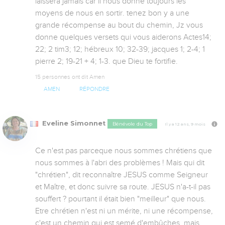
laissera jamais car il nous donne toujours les 
moyens de nous en sortir. tenez bon y a une 
grande récompense au bout du chemin, Jz vous 
donne quelques versets qui vous aiderons Actes14; 
22; 2 tim3; 12; hébreux 10; 32-39; jacques 1; 2-4; 1 
pierre 2; 19-21 + 4; 1-3. que Dieu te fortifie.
15 personnes ont dit Amen
AMEN
RÉPONDRE
Eveline Simonnet
Bénévole du Top
Il y a 12 ans, 9 mois
Ce n'est pas parceque nous sommes chrétiens que  
nous sommes à l'abri des problèmes ! Mais qui dit 
"chrétien", dit reconnaître JESUS comme Seigneur 
et Maître, et donc suivre sa route. JESUS n'a-t-il pas 
souffert ? pourtant il était bien "meilleur" que nous. 
Etre chrétien n'est ni un mérite, ni une récompense, 
c'est un chemin qui est semé d'embûches, mais 