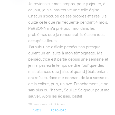
Je reviens sur mes propos, pour y ajouter, à 
ce jour, je n'ai pas trouvé une telle église. 
Chacun s'occupe de ses propres affaires. J'ai 
quitté celle que j'ai fréquenté pendant 4 mois, 
PERSONNE n'a prié pour moi dans les 
problèmes que je rencontrai, ils étaient tous 
occupés ailleurs.

J'ai subi une difficile persécution presque 
durant un an, suite à mon témoignage. Ma 
persécutrice est partie depuis une semaine et 
je n'ai pas eu le temps de dire "ouf"que des 
maltraitances que j'ai subi quand j'étais enfant 
ont refait surface me donnant de la tristesse et 
de la colère, puis, un avc. Franchement, je ne 
sais plus où j'habite, Seul Le Seigneur peut me 
sauver. Alors les églises, basta!
28 personnes ont dit Amen
AMEN
RÉPONDRE