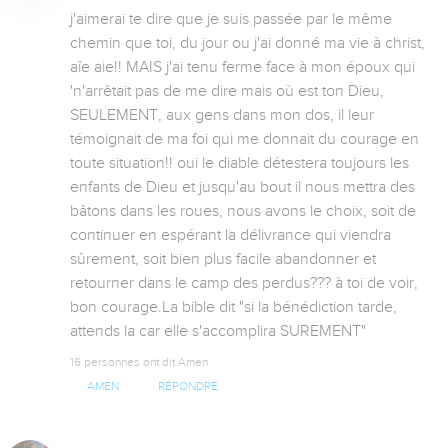
j'aimerai te dire que je suis passée par le même 
chemin que toi, du jour ou j'ai donné ma vie à christ, 
aîe aie!! MAIS j'ai tenu ferme face à mon époux qui 
'n'arrêtait pas de me dire mais où est ton Dieu, 
SEULEMENT, aux gens dans mon dos, il leur 
témoignait de ma foi qui me donnait du courage en 
toute situation!! oui le diable détestera toujours les 
enfants de Dieu et jusqu'au bout il nous mettra des 
bâtons dans les roues, nous avons le choix, soit de 
continuer en espérant la délivrance qui viendra 
sûrement, soit bien plus facile abandonner et 
retourner dans le camp des perdus??? à toi de voir, 
bon courage.La bible dit "si la bénédiction tarde, 
attends la car elle s'accomplira SUREMENT"
16 personnes ont dit Amen
AMEN
RÉPONDRE