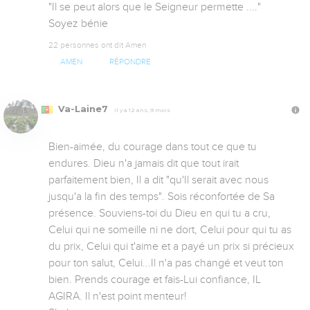
"Il se peut alors que le Seigneur permette ...."                                                    

Soyez bénie
22 personnes ont dit Amen
AMEN
RÉPONDRE
Va-Laine7
Il y a 12 ans, 9 mois
Bien-aimée, du courage dans tout ce que tu 
endures. Dieu n'a jamais dit que tout irait 
parfaitement bien, Il a dit "qu'Il serait avec nous 
jusqu'a la fin des temps". Sois réconfortée de Sa 
présence. Souviens-toi du Dieu en qui tu a cru, 
Celui qui ne someille ni ne dort, Celui pour qui tu as 
du prix, Celui qui t'aime et a payé un prix si précieux 
pour ton salut, Celui...Il n'a pas changé et veut ton 
bien. Prends courage et fais-Lui confiance, IL 
AGIRA. Il n'est point menteur!
