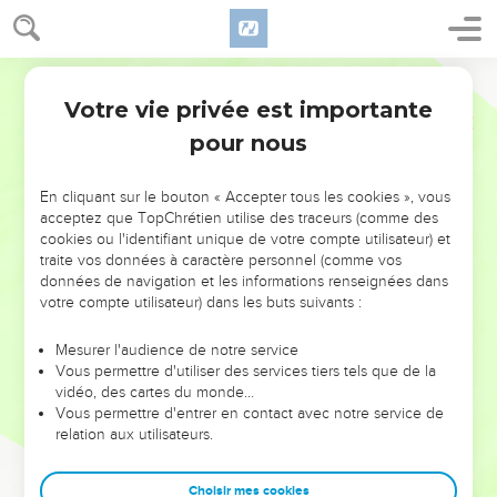
Votre vie privée est importante
pour nous
NE MANQUEZ PAS L’ÉVÉNEMENT
En cliquant sur le bouton « Accepter tous les cookies », vous
DE L’ANNÉE !
acceptez que TopChrétien utilise des traceurs (comme des
cookies ou l'identifiant unique de votre compte utilisateur) et
ET SI LEURS ERREURS POUVAIENT VOUS ÉVITER LES
traite vos données à caractère personnel (comme vos
VOTRES ?
données de navigation et les informations renseignées dans
votre compte utilisateur) dans les buts suivants :
On admire souvent les leaders pour leurs réussites, leur impact,
leur foi ou leur vision. Mais on voit moins les doutes, les erreurs
Mesurer l'audience de notre service
Vous permettre d'utiliser des services tiers tels que de la
et les saisons difficiles qu'ils ont traversés, alors même que ce
vidéo, des cartes du monde…
sont elles qui les ont façonnés.
Vous permettre d'entrer en contact avec notre service de
relation aux utilisateurs.
Dans cette conférence, leaders, entrepreneurs, et responsables
reviennent sur les erreurs marquantes de leur parcours et les
clés pour avancer avec plus de sagesse afin que leurs erreurs
Choisir mes cookies