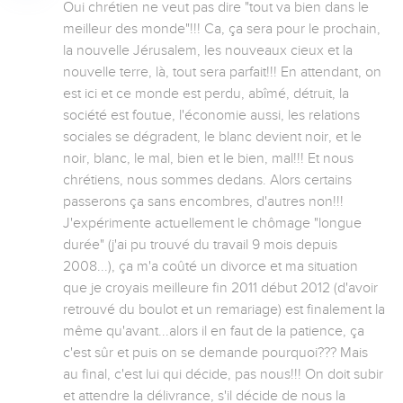
Oui chrétien ne veut pas dire "tout va bien dans le 
meilleur des monde"!!! Ca, ça sera pour le prochain, 
la nouvelle Jérusalem, les nouveaux cieux et la 
nouvelle terre, là, tout sera parfait!!! En attendant, on 
est ici et ce monde est perdu, abîmé, détruit, la 
société est foutue, l'économie aussi, les relations 
sociales se dégradent, le blanc devient noir, et le 
noir, blanc, le mal, bien et le bien, mal!!! Et nous 
chrétiens, nous sommes dedans. Alors certains 
passerons ça sans encombres, d'autres non!!! 
J'expérimente actuellement le chômage "longue 
durée" (j'ai pu trouvé du travail 9 mois depuis 
2008...), ça m'a coûté un divorce et ma situation 
que je croyais meilleure fin 2011 début 2012 (d'avoir 
retrouvé du boulot et un remariage) est finalement la 
même qu'avant...alors il en faut de la patience, ça 
c'est sûr et puis on se demande pourquoi??? Mais 
au final, c'est lui qui décide, pas nous!!! On doit subir 
et attendre la délivrance, s'il décide de nous la 