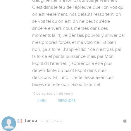
d'augmenter ma foi? 3) qui suis je vraiment? 
C'est dans le feu de l'épreuve que l'on voit qui 
on est réellement, nos défauts ressortent, on 
se voit tel qu'on est, on ne peut qu'être 
sincère envers nous mêmes dans ces 
moments là. 4) Je pensais pouvoir y arriver par 
mes propres forces et ma volonté? Et bien 
non, ça a foiré. J'apprends: " ce n'est pas par 
ta force et par ta puissance mais par Mon 
Esprit dit l'éternel", j'apprends à être plus 
dépendante du Saint Esprit dans mes 
décisions. Et....etc... Je te laisse avec ces 
bases de réflexion. Bisou fraternel.
10 personnes ont dit Amen
AMEN
RÉPONDRE
fanou
Il y a 12 ans, 9 mois