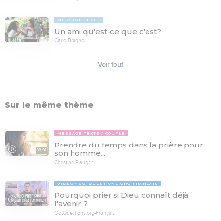
MESSAGE TEXTE
Un ami qu'est-ce que c'est?
Carlo Brugnoli
Voir tout
Sur le même thème
MESSAGE TEXTE
COUPLE
Prendre du temps dans la prière pour
03:01
son homme...
Christine Piauger
VIDÉO
GOTQUESTIONS.ORG-FRANÇAIS
Pourquoi prier si Dieu connaît déjà
04:24
l'avenir ?
GotQuestions.org-Français