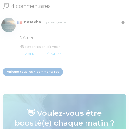
4 commentaires
natacha
Il y a 15 ans, 8 mois
2Amen.
48 personnes ont dit Amen
AMEN
RÉPONDRE
Afficher tous les 4 commentaires
👋 Voulez-vous être
boosté(e) chaque matin ?