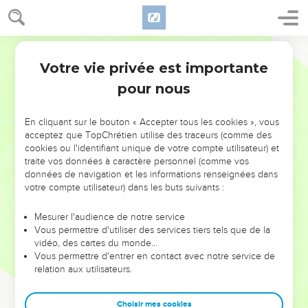
Votre vie privée est importante
pour nous
NE MANQUEZ PAS L’ÉVÉNEMENT
En cliquant sur le bouton « Accepter tous les cookies », vous
DE L’ANNÉE !
acceptez que TopChrétien utilise des traceurs (comme des
cookies ou l'identifiant unique de votre compte utilisateur) et
ET SI LEURS ERREURS POUVAIENT VOUS ÉVITER LES
traite vos données à caractère personnel (comme vos
VOTRES ?
données de navigation et les informations renseignées dans
votre compte utilisateur) dans les buts suivants :
On admire souvent les leaders pour leurs réussites, leur impact,
leur foi ou leur vision. Mais on voit moins les doutes, les erreurs
Mesurer l'audience de notre service
Vous permettre d'utiliser des services tiers tels que de la
et les saisons difficiles qu'ils ont traversés, alors même que ce
vidéo, des cartes du monde…
sont elles qui les ont façonnés.
Vous permettre d'entrer en contact avec notre service de
relation aux utilisateurs.
Dans cette conférence, leaders, entrepreneurs, et responsables
reviennent sur les erreurs marquantes de leur parcours et les
clés pour avancer avec plus de sagesse afin que leurs erreurs
Choisir mes cookies