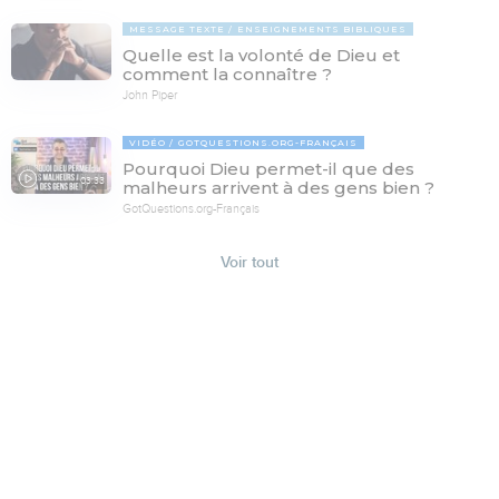
MESSAGE TEXTE
ENSEIGNEMENTS BIBLIQUES
Quelle est la volonté de Dieu et
comment la connaître ?
John Piper
VIDÉO
GOTQUESTIONS.ORG-FRANÇAIS
Pourquoi Dieu permet-il que des
03:33
malheurs arrivent à des gens bien ?
GotQuestions.org-Français
Voir tout