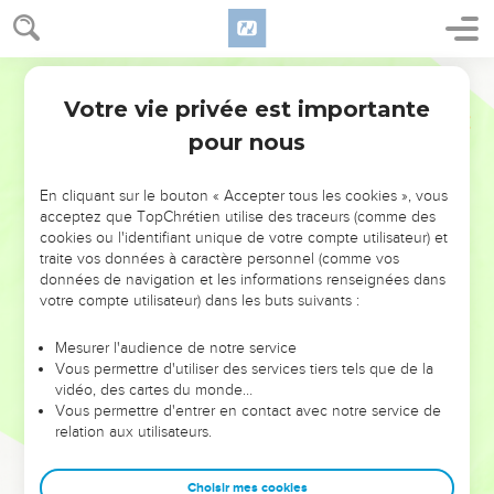
Votre vie privée est importante
pour nous
NE MANQUEZ PAS L’ÉVÉNEMENT
En cliquant sur le bouton « Accepter tous les cookies », vous
DE L’ANNÉE !
acceptez que TopChrétien utilise des traceurs (comme des
cookies ou l'identifiant unique de votre compte utilisateur) et
ET SI LEURS ERREURS POUVAIENT VOUS ÉVITER LES
traite vos données à caractère personnel (comme vos
VOTRES ?
données de navigation et les informations renseignées dans
votre compte utilisateur) dans les buts suivants :
On admire souvent les leaders pour leurs réussites, leur impact,
leur foi ou leur vision. Mais on voit moins les doutes, les erreurs
Mesurer l'audience de notre service
Vous permettre d'utiliser des services tiers tels que de la
et les saisons difficiles qu'ils ont traversés, alors même que ce
vidéo, des cartes du monde…
sont elles qui les ont façonnés.
Vous permettre d'entrer en contact avec notre service de
relation aux utilisateurs.
Dans cette conférence, leaders, entrepreneurs, et responsables
reviennent sur les erreurs marquantes de leur parcours et les
clés pour avancer avec plus de sagesse afin que leurs erreurs
Choisir mes cookies