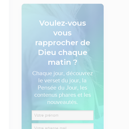
Voulez-vous
vous
rapprocher de
Dieu
chaque
matin ?
Chaque jour, découvrez
le verset du jour, la
Pensée du Jour, les
contenus phares et les
nouveautés.