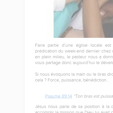
Faire partie d’une église locale est
prédication du week-end dernier chez n
en plein milieu, le pasteur nous a donné
vous partage donc aujourd’hui le dével
Si nous évoquons la main ou le bras dr
cela ? Force, puissance, bénédiction...
Psaume 89:14
“Ton bras est puissan
Jésus nous parle de sa position à la 
accomplir la mission que Dieu lui avait co