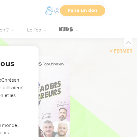
Faire un don
ien ?
Le Top
FERMER
nous
opChrétien
utilisateur)
n et les
:
 du monde…
eurs.