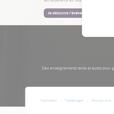
leur expérience est faite pour vous.
Je découvre l’événement
Des enseignements texte et audio pour gra
TopChrétien
TopMessages
Message texte