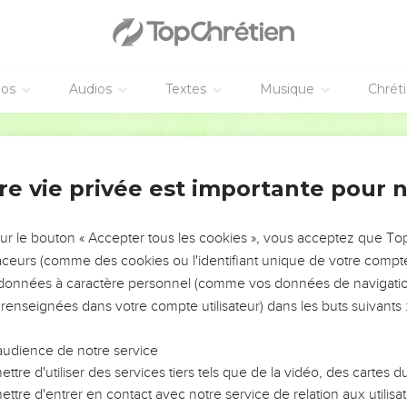
éos
Audios
Textes
Musique
Chrét
re vie privée est importante pour 
NEMENT DE L’ANNÉE !
ÉVITER LES VOTRES ?
sur le bouton « Accepter tous les cookies », vous acceptez que T
traceurs (comme des cookies ou l'identifiant unique de votre compte 
tes, leur impact, leur foi ou leur vision. Mais on voit
s données à caractère personnel (comme vos données de navigatio
fficiles qu'ils ont traversés, alors même que ce sont
 renseignées dans votre compte utilisateur) dans les buts suivants 
audience de notre service
s, et responsables reviennent sur les erreurs
 avancer avec plus de sagesse afin que leurs erreurs
ttre d'utiliser des services tiers tels que de la vidéo, des cartes
un ministère, une équipe, un groupe ou une famille,
ttre d'entrer en contact avec notre service de relation aux utilisat