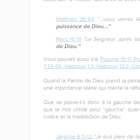
Matthieu 26:64
“...vous verrez 
puissance de Dieu...”
Marc 16:19
“Le Seigneur, après leu
de Dieu.”
Vous pouvez aussi lire
Psaume 16:11
,
Ps
7:55-56
,
Hébreux 1:3
,
Hébreux 12:2
,
Col
Quand la Parole de Dieu prend la peine d
une importance réelle qui mérite la réfl
Que se passe-t-il donc à la gauche de 
que le mot utilisé pour “gauche” quan
colère et la malédiction de Dieu.
Jérémie 6:11-12
“Je suis plein de la