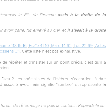
désormais le Fils de l'homme
assis à la droite de la
r avoir parlé, fut enlevé au ciel, et
il s'assit à la droite
aume 118:15-16
,
Esaïe 41:10
,
Marc 14:62
,
Luc 22:69
,
Actes
ossiens 3:1
.
Cette liste n’est pas exhaustive.
e répéter et d’insister sur un point précis, c’est qu’il a
exion.
Dieu ? Les spécialistes de l’Hébreu s’accordent à dire
d associé avec main signifie “sombre” et représente la
 fureur de l'Éternel, je ne puis la contenir. Répands-la sur