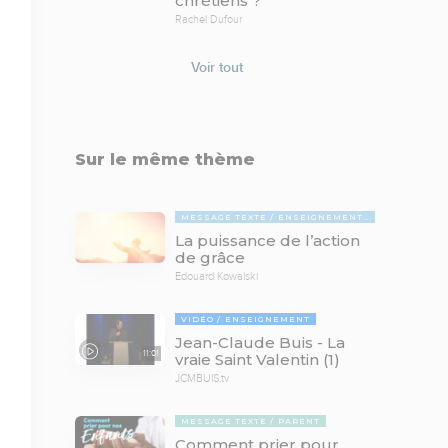
chrétiens ?
Rachel Dufour
Voir tout
Sur le même thème
MESSAGE TEXTE
ENSEIGNEMENTS BIBLIQUES
La puissance de l’action
de grâce
Edouard Kowalski
VIDÉO
ENSEIGNEMENT
Jean-Claude Buis - La
11:01
vraie Saint Valentin (1)
JCMBUIS.tv
MESSAGE TEXTE
PARENT
Comment prier pour