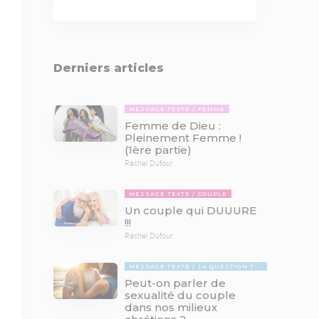
Derniers articles
MESSAGE TEXTE
FEMME
Femme de Dieu :
Pleinement Femme !
(1ère partie)
Rachel Dufour
MESSAGE TEXTE
COUPLE
Un couple qui DUUURE
!!!
Rachel Dufour
MESSAGE TEXTE
LA QUESTION TABOUE
Peut-on parler de
sexualité du couple
dans nos milieux