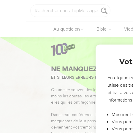
Au quotidien
Bible
Vid
Vot
NE MANQUEZ PAS L’ÉVÉ
ET SI LEURS ERREURS POUVAIENT VOUS 
En cliquant 
utilise des 
On admire souvent les leaders pour leurs réussi
et traite vo
moins les doutes, les erreurs et les saisons di
informations
elles qui les ont façonnés.
Mesurer l'
Dans cette conférence, leaders, entrepreneur
marquantes de leur parcours et les clés pour
Vous perme
deviennent vos tremplins. Que vous guidiez 
Vous perme