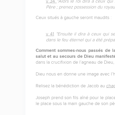
v 34
“Alors le roi dira à ceux qu
Père ; prenez possession du royau
Ceux situés à gauche seront maudits :
v 41
“Ensuite il dira à ceux qui s
dans le feu éternel qui a été prépa
Comment sommes-nous passés de la 
salut et au secours de Dieu manifest
dans la crucifixion de l’agneau de Dieu,
Dieu nous en donne une image avec l’his
Relisez la bénédiction de Jacob au
chap
Joseph prend son fils aîné pour le place
le place sous la main gauche de son pè