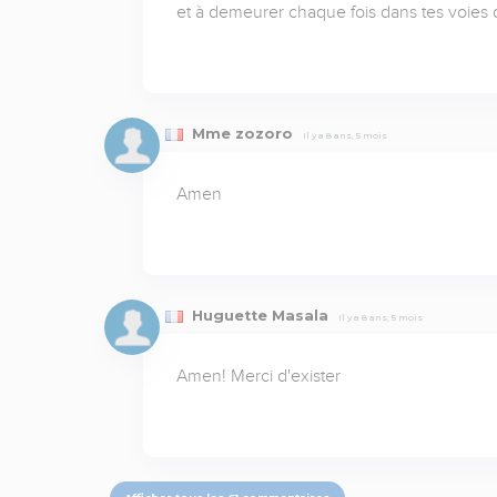
et à demeurer chaque fois dans tes voies 
Mme zozoro
Il y a 8 ans, 5 mois
Amen
Huguette Masala
Il y a 8 ans, 5 mois
Amen! Merci d'exister