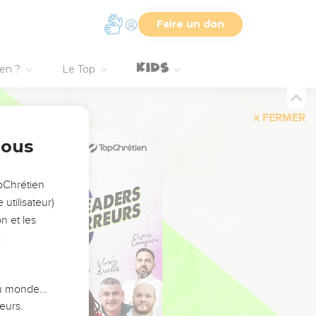
Faire un don
ien ?
Le Top
FERMER
nous
opChrétien
utilisateur)
n et les
:
 du monde…
eurs.