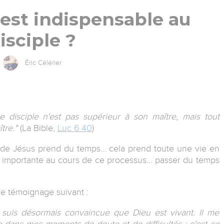
 est indispensable au
isciple ?
Éric Célérier
e disciple n'est pas supérieur à son maître, mais tout
tre."
(La Bible,
Luc 6.40
)
e de Jésus prend du temps… cela prend toute une vie en
t importante au cours de ce processus... passer du temps
e témoignage suivant :
 suis désormais convaincue que Dieu est vivant. Il me
e dans mes moments de doute et de difficultés ; c'est ce