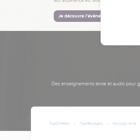
leur expérience est faite pour vous.
Je découvre l’événement
Des enseignements texte et audio pour gra
TopChrétien
TopMessages
Message texte