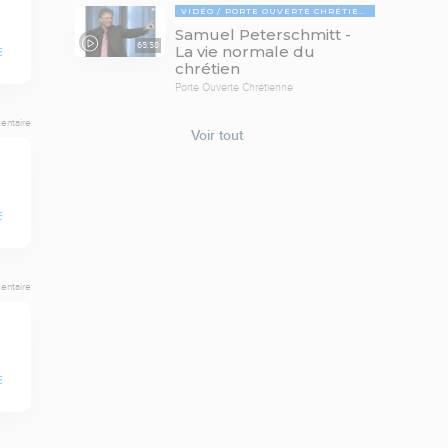
VIDÉO
PORTE OUVERTE CHRÉTIENNE
Samuel Peterschmitt -
65:58
La vie normale du
E
chrétien
Porte Ouverte Chrétienne
entaire
Voir tout
E
entaire
E