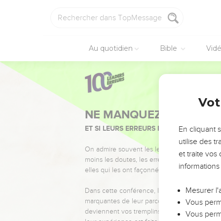
Au quotidien
Bible
Vid
Vot
NE MANQUEZ PAS L’ÉVÉ
ET SI LEURS ERREURS POUVAIENT VOUS 
En cliquant 
utilise des 
On admire souvent les leaders pour leurs réussi
et traite vo
moins les doutes, les erreurs et les saisons di
informations
elles qui les ont façonnés.
Mesurer l'
Dans cette conférence, leaders, entrepreneur
marquantes de leur parcours et les clés pour
Vous perme
deviennent vos tremplins. Que vous guidiez 
Vous perme