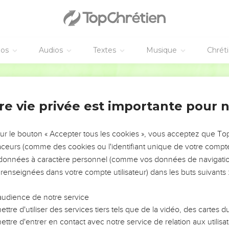
éos
Audios
Textes
Musique
Chrét
re vie privée est importante pour 
NEMENT DE L’ANNÉE !
ÉVITER LES VOTRES ?
sur le bouton « Accepter tous les cookies », vous acceptez que T
traceurs (comme des cookies ou l'identifiant unique de votre compte 
tes, leur impact, leur foi ou leur vision. Mais on voit
s données à caractère personnel (comme vos données de navigatio
fficiles qu'ils ont traversés, alors même que ce sont
 renseignées dans votre compte utilisateur) dans les buts suivants 
audience de notre service
s, et responsables reviennent sur les erreurs
 avancer avec plus de sagesse afin que leurs erreurs
ttre d'utiliser des services tiers tels que de la vidéo, des cartes
un ministère, une équipe, un groupe ou une famille,
ttre d'entrer en contact avec notre service de relation aux utilisat