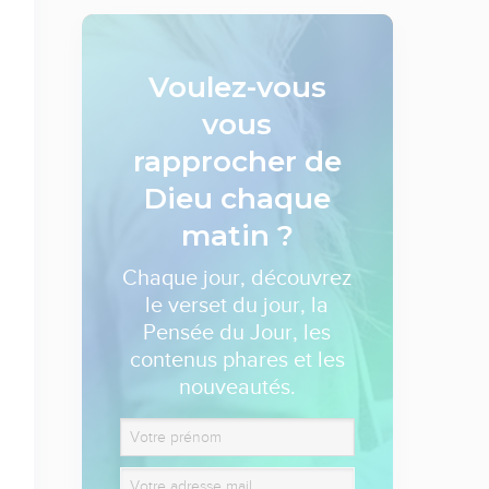
Voulez-vous
vous
rapprocher de
Dieu
chaque
matin ?
Chaque jour, découvrez
le verset du jour, la
Pensée du Jour, les
contenus phares et les
nouveautés.