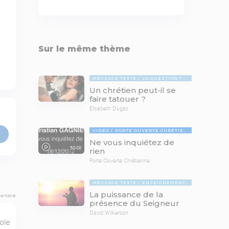
Sur le même thème
MESSAGE TEXTE
LA QUESTION TABOUE
Un chrétien peut-il se
faire tatouer ?
Elisabeth Dugas
VIDÉO
PORTE OUVERTE CHRÉTIENNE
Ne vous inquiétez de
50:08
rien
Porte Ouverte Chrétienne
MESSAGE TEXTE
ENSEIGNEMENTS BIBLIQUES
La puissance de la
entaire
présence du Seigneur
David Wilkerson
le 