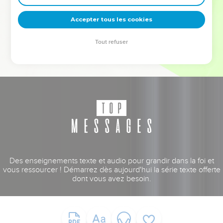
deviennent vos tremplins. Que vous guidiez un ministère, une
équipe, un groupe ou une famille, leur expérience est faite
Accepter tous les cookies
pour vous.
Tout refuser
Je découvre l’événement
Des enseignements texte et audio pour grandir dans la foi et
vous ressourcer ! Démarrez dès aujourd'hui la série texte offerte
dont vous avez besoin.