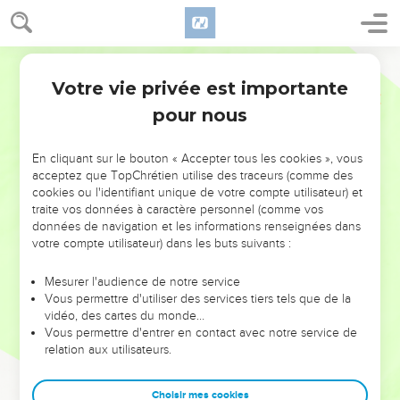
Votre vie privée est importante
pour nous
NE MANQUEZ PAS L’ÉVÉNEMENT
En cliquant sur le bouton « Accepter tous les cookies », vous
DE L’ANNÉE !
acceptez que TopChrétien utilise des traceurs (comme des
cookies ou l'identifiant unique de votre compte utilisateur) et
ET SI LEURS ERREURS POUVAIENT VOUS ÉVITER LES
traite vos données à caractère personnel (comme vos
VOTRES ?
données de navigation et les informations renseignées dans
votre compte utilisateur) dans les buts suivants :
On admire souvent les leaders pour leurs réussites, leur impact,
leur foi ou leur vision. Mais on voit moins les doutes, les erreurs
Mesurer l'audience de notre service
Vous permettre d'utiliser des services tiers tels que de la
et les saisons difficiles qu'ils ont traversés, alors même que ce
vidéo, des cartes du monde…
sont elles qui les ont façonnés.
Vous permettre d'entrer en contact avec notre service de
relation aux utilisateurs.
Dans cette conférence, leaders, entrepreneurs, et responsables
reviennent sur les erreurs marquantes de leur parcours et les
clés pour avancer avec plus de sagesse afin que leurs erreurs
Choisir mes cookies