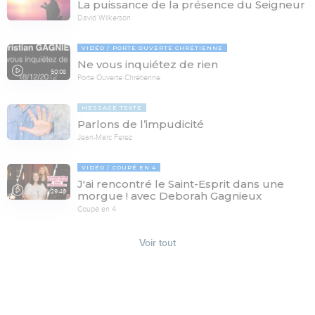
La puissance de la présence du Seigneur
David Wilkerson
VIDÉO
PORTE OUVERTE CHRÉTIENNE
Ne vous inquiétez de rien
50:08
Porte Ouverte Chrétienne
MESSAGE TEXTE
Parlons de l’impudicité
Jean-Marc Ferez
VIDÉO
COUPÉ EN 4
J'ai rencontré le Saint-Esprit dans une
29:46
morgue ! avec Deborah Gagnieux
Coupé en 4
Voir tout