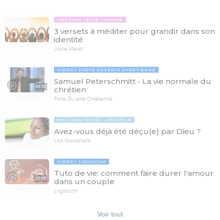
MESSAGE TEXTE
FEMME
3 versets à méditer pour grandir dans son
identité
Joyce Meyer
VIDÉO
PORTE OUVERTE CHRÉTIENNE
Samuel Peterschmitt - La vie normale du
65:58
chrétien
Porte Ouverte Chrétienne
MESSAGE TEXTE
LIFESTYLE
Avez-vous déjà été déçu(e) par Dieu ?
Lisa Giordanella
VIDÉO
LOGOSCOM
Tuto de vie: comment faire durer l'amour
05:05
dans un couple
Logoscom
Voir tout