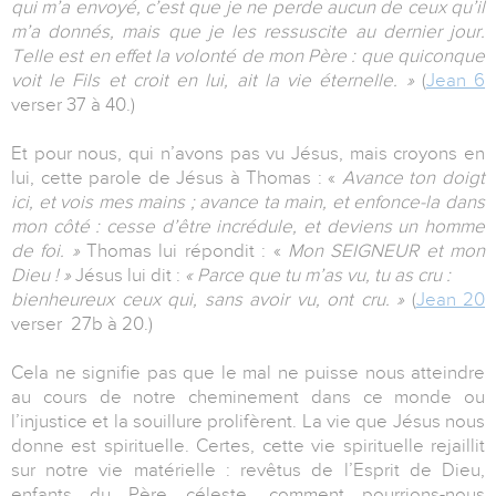
qui m’a envoyé, c’est que je ne perde aucun de ceux qu’il
m’a donnés, mais que je les ressuscite au dernier jour.
Telle est en effet la volonté de mon Père : que quiconque
voit le Fils et croit en lui, ait la vie éternelle. »
(
Jean 6
verser 37 à 40.)
Et pour nous, qui n’avons pas vu Jésus, mais croyons en
lui, cette parole de Jésus à Thomas : «
Avance ton doigt
ici, et vois mes mains ; avance ta main, et enfonce-la dans
mon côté : cesse d’être incrédule, et deviens un homme
de foi. »
Thomas lui répondit : «
Mon SEIGNEUR et mon
Dieu ! »
Jésus lui dit :
« Parce que tu m’as vu, tu as cru :
bienheureux ceux qui, sans avoir vu, ont cru. »
(
Jean 20
verser 27b à 20.)
Cela ne signifie pas que le mal ne puisse nous atteindre
au cours de notre cheminement dans ce monde ou
l’injustice et la souillure prolifèrent. La vie que Jésus nous
donne est spirituelle. Certes, cette vie spirituelle rejaillit
sur notre vie matérielle : revêtus de l’Esprit de Dieu,
enfants du Père céleste, comment pourrions-nous