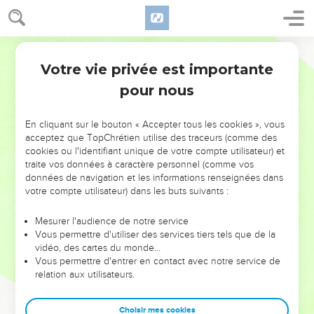
Votre vie privée est importante
pour nous
NE MANQUEZ PAS L’ÉVÉNEMENT
En cliquant sur le bouton « Accepter tous les cookies », vous
DE L’ANNÉE !
acceptez que TopChrétien utilise des traceurs (comme des
cookies ou l'identifiant unique de votre compte utilisateur) et
ET SI LEURS ERREURS POUVAIENT VOUS ÉVITER LES
traite vos données à caractère personnel (comme vos
VOTRES ?
données de navigation et les informations renseignées dans
votre compte utilisateur) dans les buts suivants :
On admire souvent les leaders pour leurs réussites, leur impact,
leur foi ou leur vision. Mais on voit moins les doutes, les erreurs
Mesurer l'audience de notre service
Vous permettre d'utiliser des services tiers tels que de la
et les saisons difficiles qu'ils ont traversés, alors même que ce
vidéo, des cartes du monde…
sont elles qui les ont façonnés.
Vous permettre d'entrer en contact avec notre service de
relation aux utilisateurs.
Dans cette conférence, leaders, entrepreneurs, et responsables
reviennent sur les erreurs marquantes de leur parcours et les
clés pour avancer avec plus de sagesse afin que leurs erreurs
Choisir mes cookies