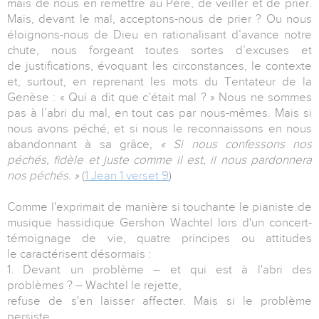
mais de nous en remettre au Père, de veiller et de prier.
Mais, devant le mal, acceptons-nous de prier ? Ou nous
éloignons-nous de Dieu en rationalisant d’avance notre
chute, nous forgeant toutes sortes d’excuses et
de justifications, évoquant les circonstances, le contexte
et, surtout, en reprenant les mots du Tentateur de la
Genèse : « Qui a dit que c’était mal ? » Nous ne sommes
pas à l’abri du mal, en tout cas par nous-mêmes. Mais si
nous avons péché, et si nous le reconnaissons en nous
abandonnant à sa grâce,
« Si nous confessons nos
péchés, fidèle et juste comme il est, il nous pardonnera
nos péchés. »
(
1 Jean 1 verset 9
)
Comme l'exprimait de manière si touchante le pianiste de
musique hassidique Gershon Wachtel lors d'un concert-
témoignage de vie, quatre principes ou attitudes
le caractérisent désormais :
1. Devant un problème – et qui est à l'abri des
problèmes ? – Wachtel le rejette,
refuse de s'en laisser affecter. Mais si le problème
persiste...