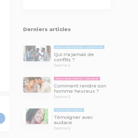
Derniers articles
MESSAGE TEXTE
LIFESTYLE
Qui n'a jamais de
conflits ?
Delphine G.
MESSAGE TEXTE
COUPLE
Comment rendre son
homme heureux ?
Delphine G.
MESSAGE TEXTE
Témoigner avec
audace
Delphine G.