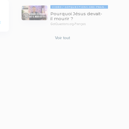
VIDÉO
GOTQUESTIONS.ORG-FRANÇAIS
Pourquoi Jésus devait-
08:34
il mourir ?
E
GotQuestions.org-Français
Voir tout