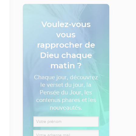
Voulez-vous
vous
rapprocher de
Dieu
chaque
matin ?
Chaque jour, découvrez
le verset du jour, la
Pensée du Jour, les
contenus phares et les
nouveautés.