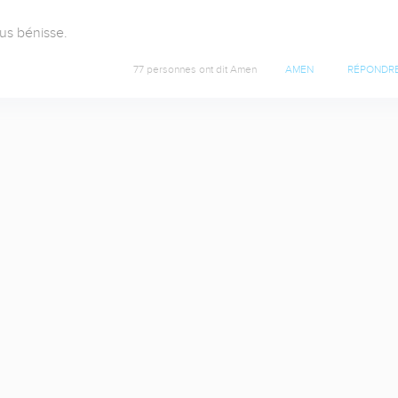
us bénisse.
77 personnes ont dit Amen
AMEN
RÉPONDR