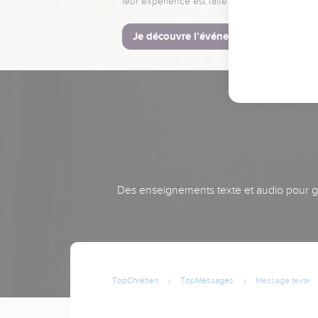
leur expérience est faite pour vous.
Je découvre l’événement
Des enseignements texte et audio pour gra
TopChrétien
TopMessages
Message texte