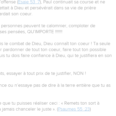
’offense (
Esaie 53 :7
), Paul continuait sa course et ne
ettait à Dieu et persévérait dans sa vie de prière
ardait son coeur.
 personnes peuvent te calomnier, comploter de
es pensées, QU’IMPORTE !!!!!!!
s le combat de Dieu, Dieu connaît ton coeur ! Ta seule
ur pardonner de tout ton coeur, faire tout ton possible
is tu dois faire confiance à Dieu, qui te justifiera en son
 essayer à tout prix de te justifier, NON !
e ou n’essaye pas de dire à la terre entière que tu as
 que tu puisses réaliser ceci : « Remets ton sort à
ra jamais chanceler le juste ». (
Psaumes 55 :23
)