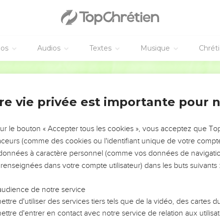
éos
Audios
Textes
Musique
Chrét
re vie privée est importante pour 
NEMENT DE L’ANNÉE !
ÉVITER LES VOTRES ?
sur le bouton « Accepter tous les cookies », vous acceptez que T
traceurs (comme des cookies ou l'identifiant unique de votre compte 
tes, leur impact, leur foi ou leur vision. Mais on voit
s données à caractère personnel (comme vos données de navigatio
fficiles qu'ils ont traversés, alors même que ce sont
 renseignées dans votre compte utilisateur) dans les buts suivants 
audience de notre service
s, et responsables reviennent sur les erreurs
 avancer avec plus de sagesse afin que leurs erreurs
ttre d'utiliser des services tiers tels que de la vidéo, des cartes
un ministère, une équipe, un groupe ou une famille,
ttre d'entrer en contact avec notre service de relation aux utilisat