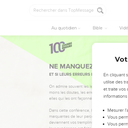
Au quotidien
Bible
Vid
Vot
NE MANQUEZ PAS L’ÉVÉ
ET SI LEURS ERREURS POUVAIENT VOUS 
En cliquant 
utilise des 
On admire souvent les leaders pour leurs réussi
et traite vo
moins les doutes, les erreurs et les saisons di
informations
elles qui les ont façonnés.
Mesurer l'
Dans cette conférence, leaders, entrepreneur
marquantes de leur parcours et les clés pour
Vous perme
deviennent vos tremplins. Que vous guidiez 
Vous perme