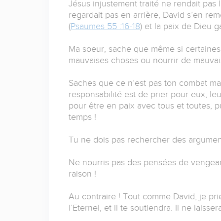
Jésus injustement traité ne rendait pas l
regardait pas en arrière, David s’en rem
(
Psaumes 55 :16-18
) et la paix de Dieu g
Ma soeur, sache que même si certaines
mauvaises choses ou nourrir de mauvais
Saches que ce n’est pas ton combat mai
responsabilité est de prier pour eux, le
pour être en paix avec tous et toutes, pu
temps !
Tu ne dois pas rechercher des arguments,
Ne nourris pas des pensées de vengeanc
raison !
Au contraire ! Tout comme David, je prie
l’Eternel, et il te soutiendra. Il ne laisse