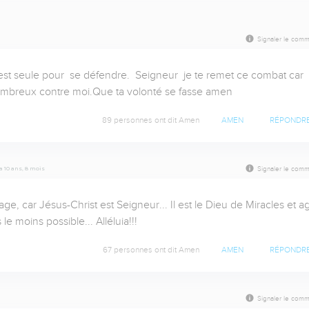
Signaler le comm
est seule pour  se défendre.  Seigneur  je te remet ce combat car 
p nombreux contre moi.Que ta volonté se fasse amen
89 personnes ont dit Amen
AMEN
RÉPONDR
 a 10 ans, 8 mois
Signaler le comm
, car Jésus-Christ est Seigneur... Il est le Dieu de Miracles et agi
moins possible... Alléluia!!!
67 personnes ont dit Amen
AMEN
RÉPONDR
Signaler le comm