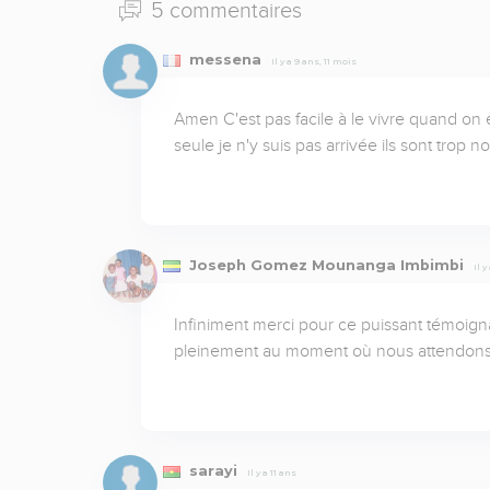
5 commentaires
messena
Il y a 9 ans, 11 mois
Amen C'est pas facile à le vivre quand on 
seule je n'y suis pas arrivée ils sont tro
Joseph Gomez Mounanga Imbimbi
Il y
Infiniment merci pour ce puissant témoignage
pleinement au moment où nous attendons le 
sarayi
Il y a 11 ans