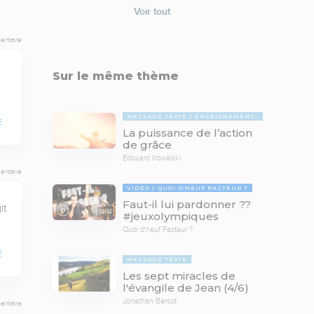
Voir tout
entaire
Sur le même thème
MESSAGE TEXTE
ENSEIGNEMENTS BIBLIQUES
E
La puissance de l’action
de grâce
Edouard Kowalski
entaire
VIDÉO
QUOI D'NEUF PASTEUR ?
Faut-il lui pardonner ??
t 
18:14
#jeuxolympiques
Quoi d'neuf Pasteur ?
E
MESSAGE TEXTE
Les sept miracles de
l'évangile de Jean (4/6)
Jonathan Bersot
entaire