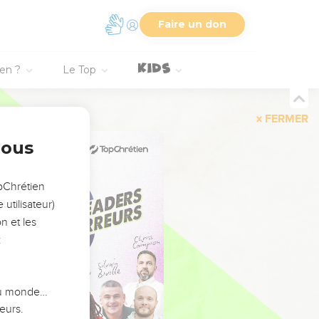
Faire un don
ien ?
Le Top
FERMER
nous
opChrétien
utilisateur)
n et les
:
 du monde…
eurs.