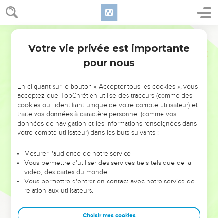
Votre vie privée est importante
pour nous
NE MANQUEZ PAS L’ÉVÉNEMENT
En cliquant sur le bouton « Accepter tous les cookies », vous
DE L’ANNÉE !
acceptez que TopChrétien utilise des traceurs (comme des
cookies ou l'identifiant unique de votre compte utilisateur) et
ET SI LEURS ERREURS POUVAIENT VOUS ÉVITER LES
traite vos données à caractère personnel (comme vos
VOTRES ?
données de navigation et les informations renseignées dans
votre compte utilisateur) dans les buts suivants :
On admire souvent les leaders pour leurs réussites, leur impact,
leur foi ou leur vision. Mais on voit moins les doutes, les erreurs
Mesurer l'audience de notre service
Vous permettre d'utiliser des services tiers tels que de la
et les saisons difficiles qu'ils ont traversés, alors même que ce
vidéo, des cartes du monde…
sont elles qui les ont façonnés.
Vous permettre d'entrer en contact avec notre service de
relation aux utilisateurs.
Dans cette conférence, leaders, entrepreneurs, et responsables
reviennent sur les erreurs marquantes de leur parcours et les
clés pour avancer avec plus de sagesse afin que leurs erreurs
Choisir mes cookies