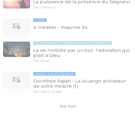
La puissance de la présence du Seigneur
David Wilkerson
VIDÉO
A méditer - Psaume 34
MESSAGE TEXTE
ENSEIGNEMENTS BIBLIQUES
La vie motivée par un but : l'adoration qui
plaît à Dieu
Rick Warren
VIDÉO
ENSEIGNEMENT
Dorothée Rajiah - La louange activateur
de votre miracle (1)
Paris Centre Chrétien
Voir tout