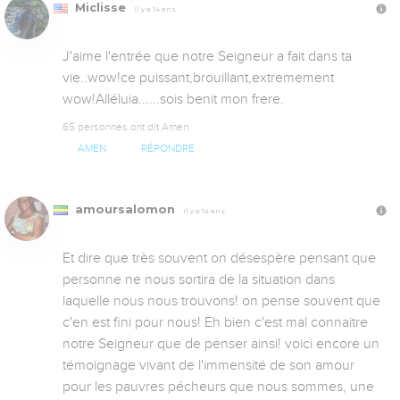
Miclisse
Il y a 14 ans
J'aime l'entrée que notre Seigneur a fait dans ta 
vie..wow!ce puissant,brouillant,extremement 
wow!Alléluia......sois benit mon frere.
65 personnes ont dit Amen
AMEN
RÉPONDRE
amoursalomon
Il y a 14 ans
Et dire que très souvent on désespère pensant que 
personne ne nous sortira de la situation dans 
laquelle nous nous trouvons! on pense souvent que 
c'en est fini pour nous! Eh bien c'est mal connaitre 
notre Seigneur que de penser ainsi! voici encore un 
témoignage vivant de l'immensité de son amour 
pour les pauvres pécheurs que nous sommes, une 