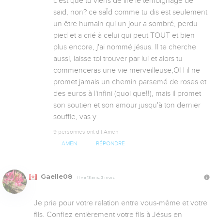
c'est que tu viens de lire le témoignage de 
saïd, non? ce saÏd comme tu dis est seulement 
un être humain qui un jour a sombré, perdu 
pied et a crié à celui qui peut TOUT et bien 
plus encore, j'ai nommé jésus. Il te cherche 
aussi, laisse toi trouver par lui et alors tu 
commenceras une vie merveilleuse,OH il ne 
promet jamais un chemin parsemé de roses et 
des euros à l'infini (quoi que!!), mais il promet 
son soutien et son amour jusqu'à ton dernier 
souffle, vas y
9 personnes ont dit Amen
AMEN
RÉPONDRE
Gaelle08
Il y a 13 ans, 3 mois
Je prie pour votre relation entre vous-même et votre 
fils. Confiez entièrement votre fils à Jésus en 