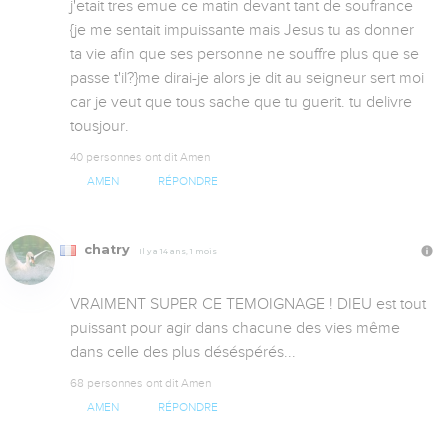
j'etait tres emue ce matin devant tant de soufrance 
{je me sentait impuissante mais Jesus tu as donner 
ta vie afin que ses personne ne souffre plus que se 
passe t'il?}me dirai-je alors je dit au seigneur sert moi 
car je veut que tous sache que tu guerit. tu delivre 
tousjour.
40 personnes ont dit Amen
AMEN
RÉPONDRE
chatry
Il y a 14 ans, 1 mois
VRAIMENT SUPER CE TEMOIGNAGE ! DIEU est tout 
puissant pour agir dans chacune des vies même 
dans celle des plus déséspérés...
68 personnes ont dit Amen
AMEN
RÉPONDRE