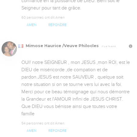
confiance en la puissance de DIEU. Béni soit le 
Seigneur pour tant de grâce.
60 personnes ont dit Amen
AMEN
RÉPONDRE
Mimose Haurice /Veuve Philocles
Il y a 14 ans
OUI! notre SEIGNEUR , mon JESUS ,mon ROI, est le 
DIEU de miséricorde ,de compation et de 
pardon.JESUS est notre SAUVEUR , quelque soit 
notre situation si on se tourne vers lui avec la foi. 
Merci pour ce beau témoignage qui nous démontre 
la Grandeur et l'AMOUR infini de JESUS CHRIST. 
Que DIEU vous bénisse ainsi que toutes votre 
famille
54 personnes ont dit Amen
AMEN
RÉPONDRE