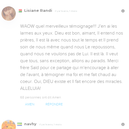
Lisiane Randi
Il y a 14 ans, 1 mois
WAOW quel merveilleux témoignage!!! J'en ai les 
larmes aux yeux. Dieu est bon, aimant, Il entend nos 
prières, Il est là avec nous tout le temps et Il prend 
soin de nous même quand nous Le repoussons, 
quand nous ne voulons pas de Lui. Il est là. Il veut 
que tous, sans exception, allions au paradis. Merci 
frère Saïd pour ce partage qui m'encourage à aller 
de l'avant, à témoigner ma foi et me fait chaud au 
coeur. Oui, DIEU existe et Il fait encore des miracles. 
ALLELUIA!
68 personnes ont dit Amen
AMEN
RÉPONDRE
navhy
Il y a 14 ans, 1 mois