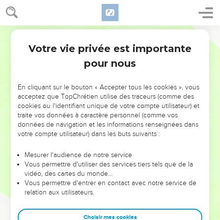
Votre vie privée est importante
pour nous
NE MANQUEZ PAS L’ÉVÉNEMENT
En cliquant sur le bouton « Accepter tous les cookies », vous
DE L’ANNÉE !
acceptez que TopChrétien utilise des traceurs (comme des
cookies ou l'identifiant unique de votre compte utilisateur) et
ET SI LEURS ERREURS POUVAIENT VOUS ÉVITER LES
traite vos données à caractère personnel (comme vos
VOTRES ?
données de navigation et les informations renseignées dans
votre compte utilisateur) dans les buts suivants :
On admire souvent les leaders pour leurs réussites, leur impact,
leur foi ou leur vision. Mais on voit moins les doutes, les erreurs
Mesurer l'audience de notre service
Vous permettre d'utiliser des services tiers tels que de la
et les saisons difficiles qu'ils ont traversés, alors même que ce
vidéo, des cartes du monde…
sont elles qui les ont façonnés.
Vous permettre d'entrer en contact avec notre service de
relation aux utilisateurs.
Dans cette conférence, leaders, entrepreneurs, et responsables
reviennent sur les erreurs marquantes de leur parcours et les
clés pour avancer avec plus de sagesse afin que leurs erreurs
Choisir mes cookies