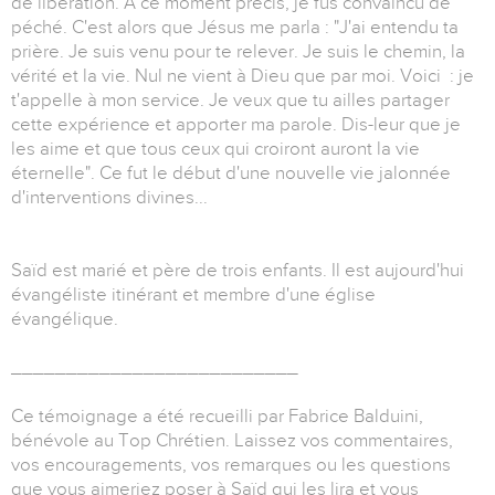
de libération. A ce moment précis, je fus convaincu de
péché. C'est alors que Jésus me parla : "J'ai entendu ta
prière. Je suis venu pour te relever. Je suis le chemin, la
vérité et la vie. Nul ne vient à Dieu que par moi. Voici : je
t'appelle à mon service. Je veux que tu ailles partager
cette expérience et apporter ma parole. Dis-leur que je
les aime et que tous ceux qui croiront auront la vie
éternelle". Ce fut le début d'une nouvelle vie jalonnée
d'interventions divines...
Saïd est marié et père de trois enfants. Il est aujourd'hui
évangéliste itinérant et membre d'une église
évangélique.
__________________________
Ce témoignage a été recueilli par Fabrice Balduini,
bénévole au Top Chrétien. Laissez vos commentaires,
vos encouragements, vos remarques ou les questions
que vous aimeriez poser à Saïd qui les lira et vous