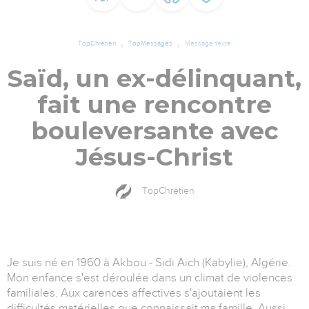
TopChrétien
TopMessages
Message texte
Saïd, un ex-délinquant,
fait une rencontre
bouleversante avec
Jésus-Christ
TopChrétien
Je suis né en 1960 à Akbou - Sidi Aïch (Kabylie), Algérie.
Mon enfance s'est déroulée dans un climat de violences
familiales. Aux carences affectives s'ajoutaient les
difficultés matérielles que connaissait ma famille. Aussi,