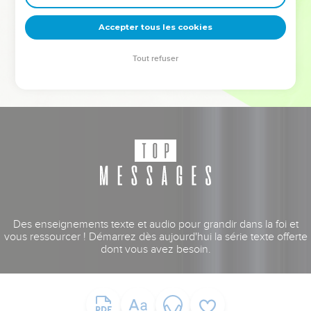
deviennent vos tremplins. Que vous guidiez un ministère, une
équipe, un groupe ou une famille, leur expérience est faite
Accepter tous les cookies
pour vous.
Tout refuser
Je découvre l’événement
Des enseignements texte et audio pour grandir dans la foi et
vous ressourcer ! Démarrez dès aujourd'hui la série texte offerte
dont vous avez besoin.