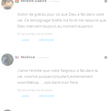
Mireille Dabire
Il y a 14 ans
Action de grâces pour ce que Dieu a fait dans votre 
vie. Ce temoignage fortifie ma foi et me rassurre que 
Dieu intervient toujours au moment auportun.
57 personnes ont dit Amen
AMEN
RÉPONDRE
Miclisse
Il y a 14 ans
J'aime l'entrée que notre Seigneur a fait dans ta 
vie..wow!ce puissant,brouillant,extremement 
wow!Alléluia......sois benit mon frere.
58 personnes ont dit Amen
AMEN
RÉPONDRE