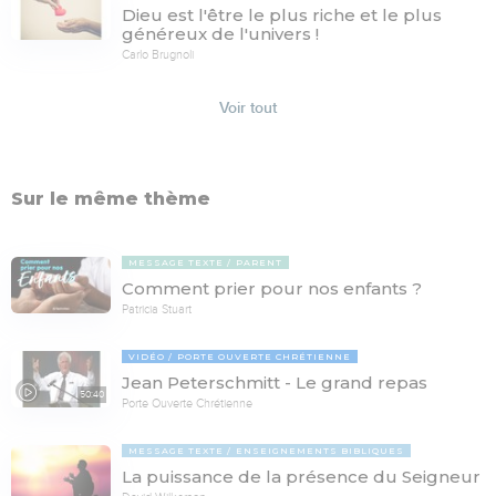
Dieu est l'être le plus riche et le plus
généreux de l'univers !
Carlo Brugnoli
Voir tout
Sur le même thème
MESSAGE TEXTE
PARENT
Comment prier pour nos enfants ?
Patricia Stuart
VIDÉO
PORTE OUVERTE CHRÉTIENNE
Jean Peterschmitt - Le grand repas
50:40
Porte Ouverte Chrétienne
MESSAGE TEXTE
ENSEIGNEMENTS BIBLIQUES
La puissance de la présence du Seigneur