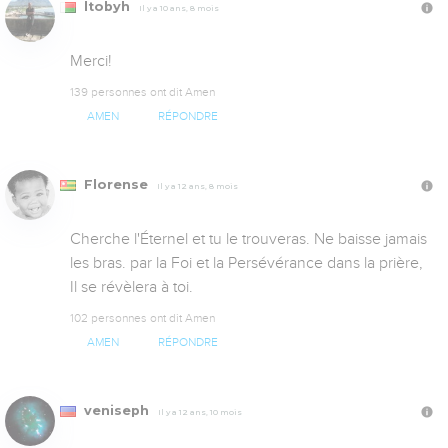
ltobyh
Il y a 10 ans, 8 mois
Merci!
139 personnes ont dit Amen
AMEN
RÉPONDRE
Florense
Il y a 12 ans, 8 mois
Cherche l'Éternel et tu le trouveras. Ne baisse jamais 
les bras. par la Foi et la Persévérance dans la prière, 
Il se révèlera à toi.
102 personnes ont dit Amen
AMEN
RÉPONDRE
veniseph
Il y a 12 ans, 10 mois