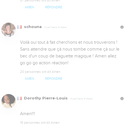
37 personnes ont dit Amen
AMEN
RÉPONDRE
schouna
Il y a 7 ans, 11 mois
Voilà oui tout à fait cherchons et nous trouverons ! 
Sans attendre que çà nous tombe comme çà sur le 
bec d'un coup de baguette magique ! Amen allez 
go go go action réaction!
20 personnes ont dit Amen
AMEN
RÉPONDRE
Dorothy Pierre-Louis
Il y a 7 ans, 11 mois
Amen!!!
15 personnes ont dit Amen