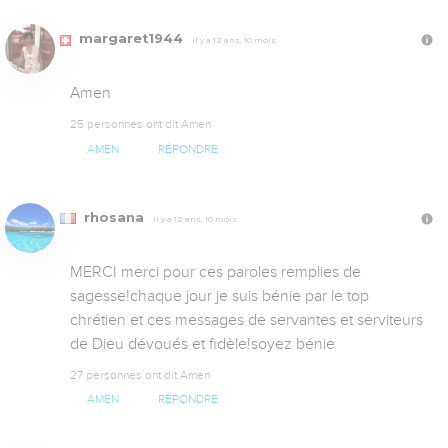
margaret1944
Il y a 12 ans, 10 mois
Amen
25 personnes ont dit Amen
AMEN
RÉPONDRE
rhosana
Il y a 12 ans, 10 mois
MERCI merci pour ces paroles remplies de 
sagesse!chaque jour je suis bénie par le top 
chrétien et ces messages de servantes et serviteurs 
de Dieu dévoués et fidèle!soyez bénie
27 personnes ont dit Amen
AMEN
RÉPONDRE