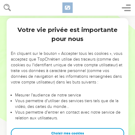
Votre vie privée est importante
pour nous
NE MANQUEZ PAS L’ÉVÉNEMENT
En cliquant sur le bouton « Accepter tous les cookies », vous
DE L’ANNÉE !
acceptez que TopChrétien utilise des traceurs (comme des
cookies ou l'identifiant unique de votre compte utilisateur) et
ET SI LEURS ERREURS POUVAIENT VOUS ÉVITER LES
traite vos données à caractère personnel (comme vos
VOTRES ?
données de navigation et les informations renseignées dans
votre compte utilisateur) dans les buts suivants :
On admire souvent les leaders pour leurs réussites, leur impact,
leur foi ou leur vision. Mais on voit moins les doutes, les erreurs
Mesurer l'audience de notre service
Vous permettre d'utiliser des services tiers tels que de la
et les saisons difficiles qu'ils ont traversés, alors même que ce
vidéo, des cartes du monde…
sont elles qui les ont façonnés.
Vous permettre d'entrer en contact avec notre service de
relation aux utilisateurs.
Dans cette conférence, leaders, entrepreneurs, et responsables
reviennent sur les erreurs marquantes de leur parcours et les
clés pour avancer avec plus de sagesse afin que leurs erreurs
Choisir mes cookies