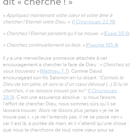
dit « cherche ! »
« Appliquez maintenant votre cœur et votre âme à
chercher l’Eternel votre Dieu. »
(
1 Chroniques 22.19
)
« Cherchez l’Eternel pendant qu’il se trouve. »
(
Esaïe 55.6
)
« Cherchez continuellement sa face. »
(
Psaume 105.4
)
Il y a une merveilleuse promesse attachée à cet
encouragement à chercher la face de Dieu :
« Cherchez et
vous trouverez »
(
Matthieu 7.7
). Comme David
encourageait son fils Salomon en lui disant :
"Connais le
Dieu de ton père, et sers-le d’un cœur dévoué (…) Si tu le
cherches, il se laissera trouver par toi"
(
1 Chroniques
28.9
). C’est une assurance absolue : si nous faisons
l’effort de chercher Dieu, nous sommes sûrs qu’il se
laissera trouver. Alors ne disons plus jamais « je ne le
trouve pas », « je ne l’entends pas, il ne se passe rien »,
car il est là, à portée de main, et il n’attend qu’une chose :
que nous le cherchions de tout notre cœur pour se