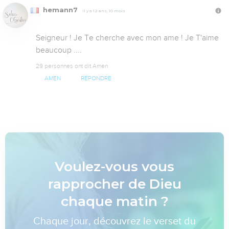
hemann7
Il y a 12 ans, 10 mois
Seigneur ! Je Te cherche avec mon ame ! Je T'aime 
beaucoup ....
29 personnes ont dit Amen
AMEN
RÉPONDRE
Voulez-vous vous
rapprocher de Dieu
chaque matin ?
Chaque jour, découvrez le verset du