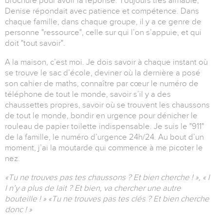
brochure pour avoir la réponse. Toujours très aimable,
Denise répondait avec patience et compétence. Dans
chaque famille, dans chaque groupe, il y a ce genre de
personne "ressource", celle sur qui l’on s’appuie, et qui
doit "tout savoir".
A la maison, c’est moi. Je dois savoir à chaque instant où
se trouve le sac d’école, deviner où la dernière a posé
son cahier de maths, connaître par cœur le numéro de
téléphone de tout le monde, savoir s’il y a des
chaussettes propres, savoir où se trouvent les chaussons
de tout le monde, bondir en urgence pour dénicher le
rouleau de papier toilette indispensable. Je suis le "911"
de la famille, le numéro d’urgence 24h/24. Au bout d’un
moment, j’ai la moutarde qui commence à me picoter le
nez.
«Tu ne trouves pas tes chaussons ? Et bien cherche ! », « I
l n’y a plus de lait ? Et bien, va chercher une autre
bouteille ! » «Tu ne trouves pas tes clés ? Et bien cherche
donc ! »