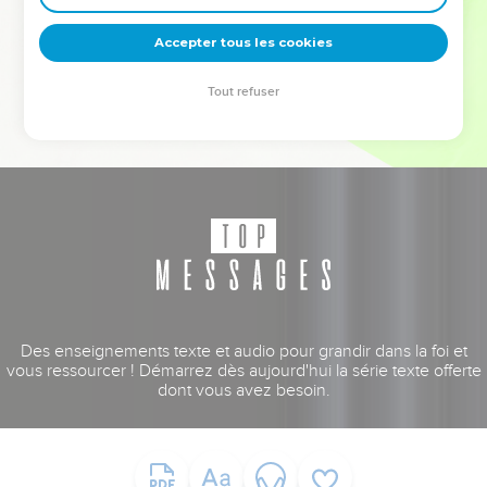
deviennent vos tremplins. Que vous guidiez un ministère, une
équipe, un groupe ou une famille, leur expérience est faite
Accepter tous les cookies
pour vous.
Tout refuser
Je découvre l’événement
Des enseignements texte et audio pour grandir dans la foi et
vous ressourcer ! Démarrez dès aujourd'hui la série texte offerte
dont vous avez besoin.