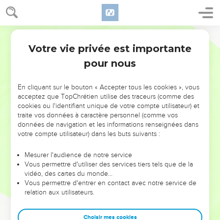
Votre vie privée est importante
pour nous
NE MANQUEZ PAS L’ÉVÉNEMENT
En cliquant sur le bouton « Accepter tous les cookies », vous
DE L’ANNÉE !
acceptez que TopChrétien utilise des traceurs (comme des
cookies ou l'identifiant unique de votre compte utilisateur) et
ET SI LEURS ERREURS POUVAIENT VOUS ÉVITER LES
traite vos données à caractère personnel (comme vos
VOTRES ?
données de navigation et les informations renseignées dans
votre compte utilisateur) dans les buts suivants :
On admire souvent les leaders pour leurs réussites, leur impact,
leur foi ou leur vision. Mais on voit moins les doutes, les erreurs
Mesurer l'audience de notre service
Vous permettre d'utiliser des services tiers tels que de la
et les saisons difficiles qu'ils ont traversés, alors même que ce
vidéo, des cartes du monde…
sont elles qui les ont façonnés.
Vous permettre d'entrer en contact avec notre service de
relation aux utilisateurs.
Dans cette conférence, leaders, entrepreneurs, et responsables
reviennent sur les erreurs marquantes de leur parcours et les
clés pour avancer avec plus de sagesse afin que leurs erreurs
Choisir mes cookies