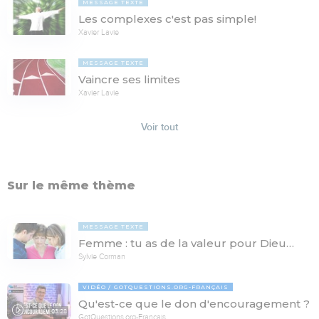
MESSAGE TEXTE
Les complexes c'est pas simple!
Xavier Lavie
MESSAGE TEXTE
Vaincre ses limites
Xavier Lavie
Voir tout
Sur le même thème
MESSAGE TEXTE
Femme : tu as de la valeur pour Dieu…
Sylvie Corman
VIDÉO
GOTQUESTIONS.ORG-FRANÇAIS
Qu'est-ce que le don d'encouragement ?
03:28
GotQuestions.org-Français