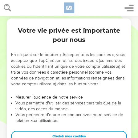
Votre vie privée est importante
pour nous
NE MANQUEZ PAS L’ÉVÉNEMENT
En cliquant sur le bouton « Accepter tous les cookies », vous
DE L’ANNÉE !
acceptez que TopChrétien utilise des traceurs (comme des
cookies ou l'identifiant unique de votre compte utilisateur) et
ET SI LEURS ERREURS POUVAIENT VOUS ÉVITER LES
traite vos données à caractère personnel (comme vos
VOTRES ?
données de navigation et les informations renseignées dans
votre compte utilisateur) dans les buts suivants :
On admire souvent les leaders pour leurs réussites, leur impact,
leur foi ou leur vision. Mais on voit moins les doutes, les erreurs
Mesurer l'audience de notre service
Vous permettre d'utiliser des services tiers tels que de la
et les saisons difficiles qu'ils ont traversés, alors même que ce
vidéo, des cartes du monde…
sont elles qui les ont façonnés.
Vous permettre d'entrer en contact avec notre service de
relation aux utilisateurs.
Dans cette conférence, leaders, entrepreneurs, et responsables
reviennent sur les erreurs marquantes de leur parcours et les
clés pour avancer avec plus de sagesse afin que leurs erreurs
Choisir mes cookies