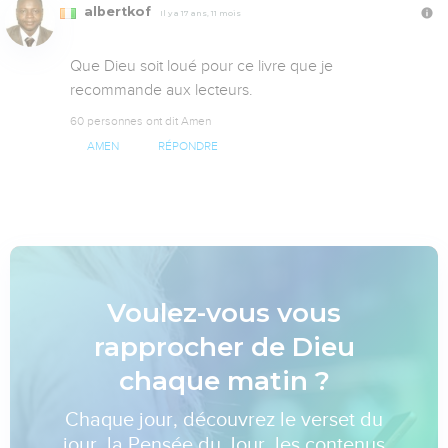
albertkof
Il y a 17 ans, 11 mois
Que Dieu soit loué pour ce livre que je 
recommande aux lecteurs.
60 personnes ont dit Amen
AMEN
RÉPONDRE
Voulez-vous vous
rapprocher de Dieu
chaque matin ?
Chaque jour, découvrez le verset du
jour, la Pensée du Jour, les contenus