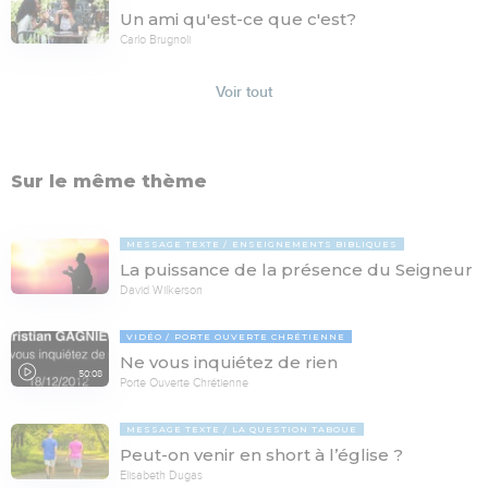
Un ami qu'est-ce que c'est?
Carlo Brugnoli
Voir tout
Sur le même thème
MESSAGE TEXTE
ENSEIGNEMENTS BIBLIQUES
La puissance de la présence du Seigneur
David Wilkerson
VIDÉO
PORTE OUVERTE CHRÉTIENNE
Ne vous inquiétez de rien
50:08
Porte Ouverte Chrétienne
MESSAGE TEXTE
LA QUESTION TABOUE
Peut-on venir en short à l’église ?
Elisabeth Dugas