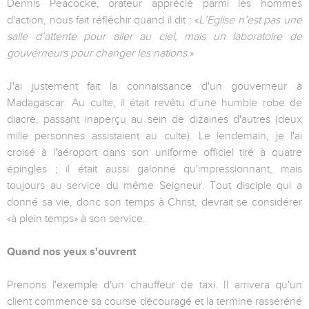
Dennis Peacocke, orateur apprécié parmi les hommes
d'action, nous fait réfléchir quand il dit : «
L’Eglise n’est pas une
salle d’attente pour aller au ciel, mais un laboratoire de
gouverneurs pour changer les nations
.»
J'ai justement fait la connaissance d'un gouverneur à
Madagascar. Au culte, il était revêtu d'une humble robe de
diacre, passant inaperçu au sein de dizaines d'autres (deux
mille personnes assistaient au culte). Le lendemain, je l'ai
croisé à l'aéroport dans son uniforme officiel tiré à quatre
épingles ; il était aussi galonné qu'impressionnant, mais
toujours au service du même Seigneur. Tout disciple qui a
donné sa vie, donc son temps à Christ, devrait se considérer
«à plein temps» à son service.
Quand nos yeux s'ouvrent
Prenons l'exemple d'un chauffeur de taxi. Il arrivera qu'un
client commence sa course découragé et la termine rasséréné