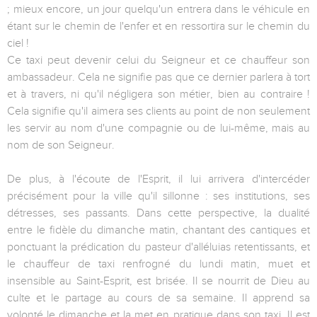
; mieux encore, un jour quelqu'un entrera dans le véhicule en
étant sur le chemin de l'enfer et en ressortira sur le chemin du
ciel !
Ce taxi peut devenir celui du Seigneur et ce chauffeur son
ambassadeur. Cela ne signifie pas que ce dernier parlera à tort
et à travers, ni qu'il négligera son métier, bien au contraire !
Cela signifie qu'il aimera ses clients au point de non seulement
les servir au nom d'une compagnie ou de lui-même, mais au
nom de son Seigneur.
De plus, à l'écoute de l'Esprit, il lui arrivera d'intercéder
précisément pour la ville qu'il sillonne : ses institutions, ses
détresses, ses passants. Dans cette perspective, la dualité
entre le fidèle du dimanche matin, chantant des cantiques et
ponctuant la prédication du pasteur d'alléluias retentissants, et
le chauffeur de taxi renfrogné du lundi matin, muet et
insensible au Saint-Esprit, est brisée. Il se nourrit de Dieu au
culte et le partage au cours de sa semaine. Il apprend sa
volonté le dimanche et la met en pratique dans son taxi. Il est