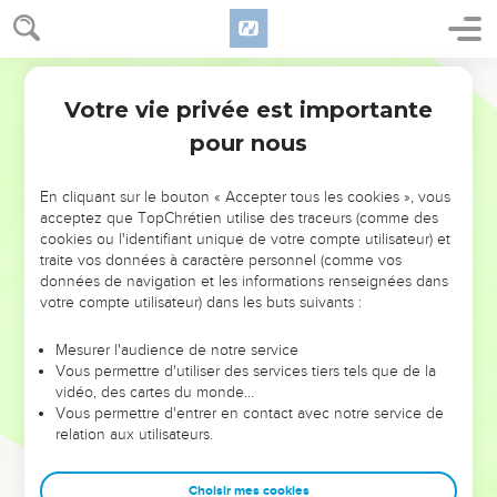
Votre vie privée est importante
pour nous
NE MANQUEZ PAS L’ÉVÉNEMENT
En cliquant sur le bouton « Accepter tous les cookies », vous
DE L’ANNÉE !
acceptez que TopChrétien utilise des traceurs (comme des
cookies ou l'identifiant unique de votre compte utilisateur) et
ET SI LEURS ERREURS POUVAIENT VOUS ÉVITER LES
traite vos données à caractère personnel (comme vos
VOTRES ?
données de navigation et les informations renseignées dans
votre compte utilisateur) dans les buts suivants :
On admire souvent les leaders pour leurs réussites, leur impact,
leur foi ou leur vision. Mais on voit moins les doutes, les erreurs
Mesurer l'audience de notre service
Vous permettre d'utiliser des services tiers tels que de la
et les saisons difficiles qu'ils ont traversés, alors même que ce
vidéo, des cartes du monde…
sont elles qui les ont façonnés.
Vous permettre d'entrer en contact avec notre service de
relation aux utilisateurs.
Dans cette conférence, leaders, entrepreneurs, et responsables
reviennent sur les erreurs marquantes de leur parcours et les
clés pour avancer avec plus de sagesse afin que leurs erreurs
Choisir mes cookies