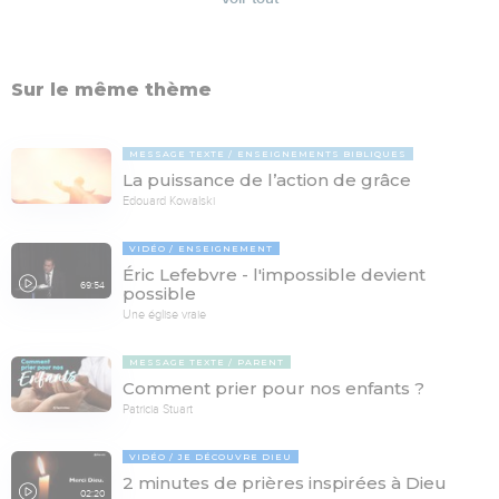
Sur le même thème
MESSAGE TEXTE
ENSEIGNEMENTS BIBLIQUES
La puissance de l’action de grâce
Edouard Kowalski
VIDÉO
ENSEIGNEMENT
Éric Lefebvre - l'impossible devient
69:54
possible
Une église vraie
MESSAGE TEXTE
PARENT
Comment prier pour nos enfants ?
Patricia Stuart
VIDÉO
JE DÉCOUVRE DIEU
2 minutes de prières inspirées à Dieu
02:20