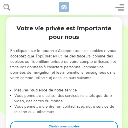
Votre vie privée est importante
pour nous
NE MANQUEZ PAS L’ÉVÉNEMENT
En cliquant sur le bouton « Accepter tous les cookies », vous
DE L’ANNÉE !
acceptez que TopChrétien utilise des traceurs (comme des
cookies ou l'identifiant unique de votre compte utilisateur) et
ET SI LEURS ERREURS POUVAIENT VOUS ÉVITER LES
traite vos données à caractère personnel (comme vos
VOTRES ?
données de navigation et les informations renseignées dans
votre compte utilisateur) dans les buts suivants :
On admire souvent les leaders pour leurs réussites, leur impact,
leur foi ou leur vision. Mais on voit moins les doutes, les erreurs
Mesurer l'audience de notre service
Vous permettre d'utiliser des services tiers tels que de la
et les saisons difficiles qu'ils ont traversés, alors même que ce
vidéo, des cartes du monde…
sont elles qui les ont façonnés.
Vous permettre d'entrer en contact avec notre service de
relation aux utilisateurs.
Dans cette conférence, leaders, entrepreneurs, et responsables
reviennent sur les erreurs marquantes de leur parcours et les
clés pour avancer avec plus de sagesse afin que leurs erreurs
Choisir mes cookies