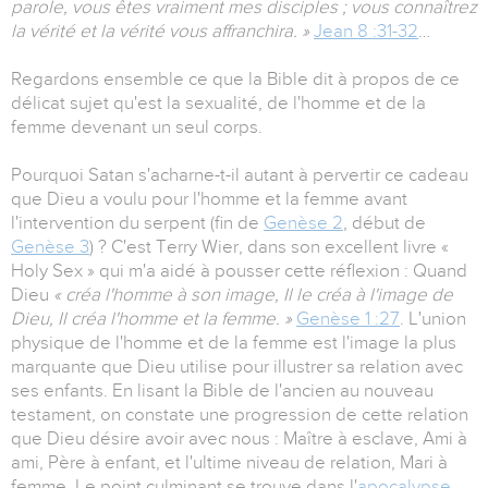
parole, vous êtes vraiment mes disciples ; vous connaîtrez
la vérité et la vérité vous affranchira. »
Jean 8 :31-32
…
Regardons ensemble ce que la Bible dit à propos de ce
délicat sujet qu'est la sexualité, de l'homme et de la
femme devenant un seul corps.
Pourquoi Satan s'acharne-t-il autant à pervertir ce cadeau
que Dieu a voulu pour l'homme et la femme avant
l'intervention du serpent (fin de
Genèse 2
, début de
Genèse 3
) ? C'est Terry Wier, dans son excellent livre «
Holy Sex » qui m'a aidé à pousser cette réflexion : Quand
Dieu
« créa l'homme à son image, Il le créa à l'image de
Dieu, Il créa l'homme et la femme. »
Genèse 1 :27
. L'union
physique de l'homme et de la femme est l'image la plus
marquante que Dieu utilise pour illustrer sa relation avec
ses enfants. En lisant la Bible de l'ancien au nouveau
testament, on constate une progression de cette relation
que Dieu désire avoir avec nous : Maître à esclave, Ami à
ami, Père à enfant, et l'ultime niveau de relation, Mari à
femme. Le point culminant se trouve dans l'
apocalypse