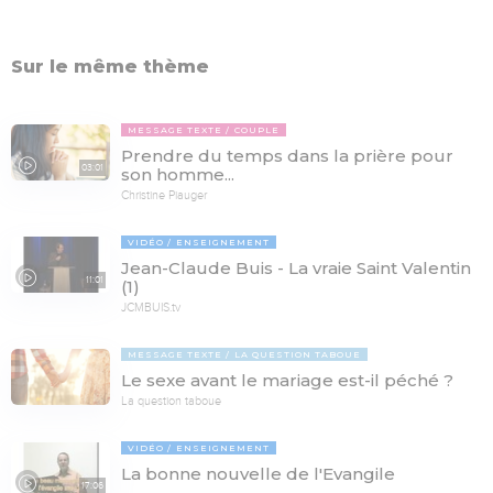
Sur le même thème
MESSAGE TEXTE
COUPLE
Prendre du temps dans la prière pour
03:01
son homme...
Christine Piauger
VIDÉO
ENSEIGNEMENT
Jean-Claude Buis - La vraie Saint Valentin
11:01
(1)
JCMBUIS.tv
MESSAGE TEXTE
LA QUESTION TABOUE
Le sexe avant le mariage est-il péché ?
La question taboue
VIDÉO
ENSEIGNEMENT
La bonne nouvelle de l'Evangile
17:06