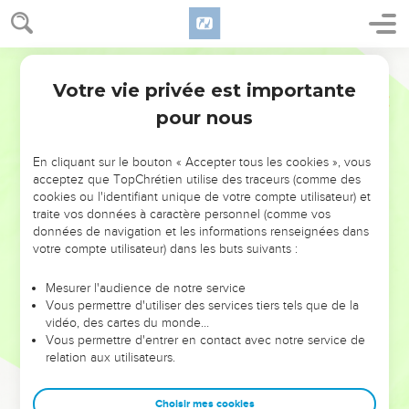
Votre vie privée est importante
pour nous
NE MANQUEZ PAS L’ÉVÉNEMENT
En cliquant sur le bouton « Accepter tous les cookies », vous
DE L’ANNÉE !
acceptez que TopChrétien utilise des traceurs (comme des
cookies ou l'identifiant unique de votre compte utilisateur) et
ET SI LEURS ERREURS POUVAIENT VOUS ÉVITER LES
traite vos données à caractère personnel (comme vos
VOTRES ?
données de navigation et les informations renseignées dans
votre compte utilisateur) dans les buts suivants :
On admire souvent les leaders pour leurs réussites, leur impact,
leur foi ou leur vision. Mais on voit moins les doutes, les erreurs
Mesurer l'audience de notre service
Vous permettre d'utiliser des services tiers tels que de la
et les saisons difficiles qu'ils ont traversés, alors même que ce
vidéo, des cartes du monde…
sont elles qui les ont façonnés.
Vous permettre d'entrer en contact avec notre service de
relation aux utilisateurs.
Dans cette conférence, leaders, entrepreneurs, et responsables
reviennent sur les erreurs marquantes de leur parcours et les
clés pour avancer avec plus de sagesse afin que leurs erreurs
Choisir mes cookies