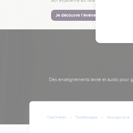
leur expérience est faite pour vous.
Je découvre l’événement
Des enseignements texte et audio pour gra
TopChrétien
TopMessages
Message texte