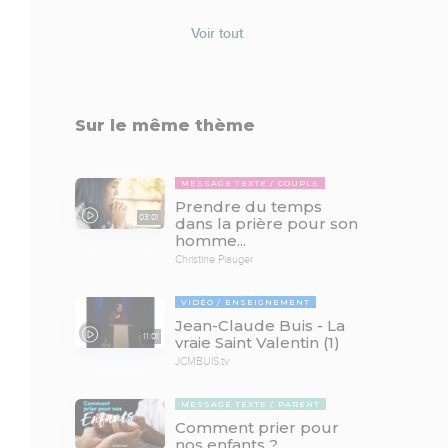
Voir tout
Sur le même thème
MESSAGE TEXTE
COUPLE
Prendre du temps
03:01
dans la prière pour son
homme...
Christine Piauger
VIDÉO
ENSEIGNEMENT
Jean-Claude Buis - La
11:01
vraie Saint Valentin (1)
JCMBUIS.tv
MESSAGE TEXTE
PARENT
Comment prier pour
nos enfants ?