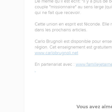
De même qu’il est écrit: "Il y a plus de
couple "missionnaire" au sens large (qu
qui ne fait que recevoir.
Cette union en esprit est féconde. Ell
dans les prochains articles.
Carlo Brugnoli est disponible pour ense
région. Cet enseignement est gratuitemen
www.carlobrugnoli.net
En partenariat avec :
www.famillejetaim
Vous avez aimé