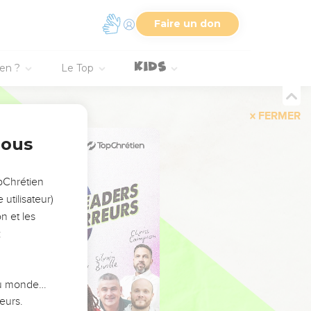
Faire un don
ien ?
Le Top
FERMER
nous
opChrétien
utilisateur)
n et les
:
 du monde…
eurs.