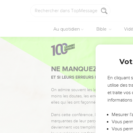
Au quotidien
Bible
Vid
Vot
NE MANQUEZ PAS L’ÉVÉ
ET SI LEURS ERREURS POUVAIENT VOUS 
En cliquant 
utilise des 
On admire souvent les leaders pour leurs réussi
et traite vo
moins les doutes, les erreurs et les saisons di
informations
elles qui les ont façonnés.
Mesurer l'
Dans cette conférence, leaders, entrepreneur
marquantes de leur parcours et les clés pour
Vous perme
deviennent vos tremplins. Que vous guidiez 
Vous perme