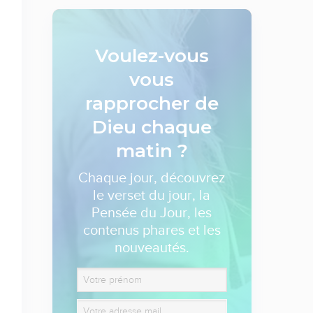
Voulez-vous
vous
rapprocher de
Dieu
chaque
matin ?
Chaque jour, découvrez
le verset du jour, la
Pensée du Jour, les
contenus phares et les
nouveautés.