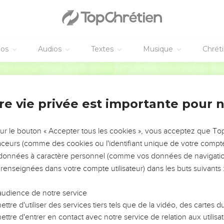
éos
Audios
Textes
Musique
Chrét
re vie privée est importante pour 
NEMENT DE L’ANNÉE !
ÉVITER LES VOTRES ?
sur le bouton « Accepter tous les cookies », vous acceptez que T
traceurs (comme des cookies ou l'identifiant unique de votre compte 
tes, leur impact, leur foi ou leur vision. Mais on voit
s données à caractère personnel (comme vos données de navigatio
fficiles qu'ils ont traversés, alors même que ce sont
 renseignées dans votre compte utilisateur) dans les buts suivants 
audience de notre service
s, et responsables reviennent sur les erreurs
 avancer avec plus de sagesse afin que leurs erreurs
ttre d'utiliser des services tiers tels que de la vidéo, des cartes
un ministère, une équipe, un groupe ou une famille,
ttre d'entrer en contact avec notre service de relation aux utilisat