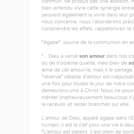
commun, ne produit pas une addition, ma
bien entendu vivre cette synergie entr
peuvent également la vivre dans leur pr
nous concerne, nous l’aborderons préci
comprendre les effets, rappelons-en la 
"Agape": source de la communion en es
"... Dieu a versé
son amour
dans nos co
ou de troisième qualité, mais bien de
s
aime de cet amour-là, mais il le partage
"réserve" céleste d’amour est inépuisabl
une fois pour toutes le jour de notre c
demeurons unis à Christ. Nous ne pouvo
mériter (malheureusement beaucoup s’y
la recevoir et rester branchés sur elle.
L’amour de Dieu, appelé agape dans l’Ecri
humain; il est la clef pour une vie à de
"L'amour est patient, il est plein de bon