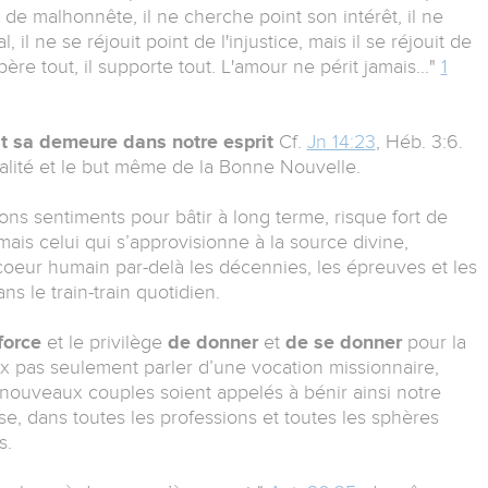
ien de malhonnête, il ne cherche point son intérêt, il ne
, il ne se réjouit point de l'injustice, mais il se réjouit de
 espère tout, il supporte tout. L'amour ne périt jamais..."
1
it sa demeure dans notre esprit
Cf.
Jn 14:23
, Héb. 3:6.
éalité et le but même de la Bonne Nouvelle.
s sentiments pour bâtir à long terme, risque fort de
is celui qui s’approvisionne à la source divine,
 coeur humain par-delà les décennies, les épreuves et les
ns le train-train quotidien.
force
et le privilège
de donner
et
de se donner
pour la
ux pas seulement parler d’une vocation missionnaire,
nouveaux couples soient appelés à bénir ainsi notre
se, dans toutes les professions et toutes les sphères
s.