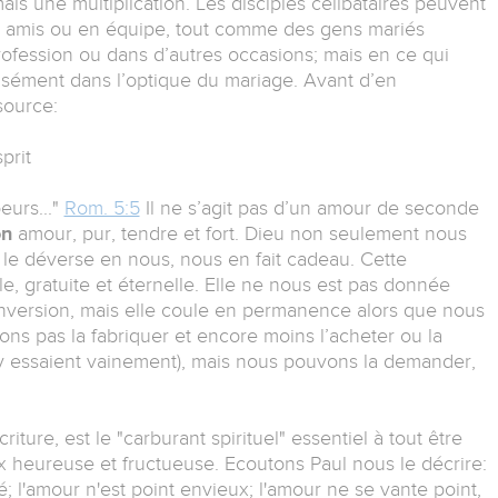
is une multiplication. Les disciples célibataires peuvent
e amis ou en équipe, tout comme des gens mariés
ofession ou dans d’autres occasions; mais en ce qui
sément dans l’optique du mariage. Avant d’en
source:
prit
eurs..."
Rom. 5:5
Il ne s’agit pas d’un amour de seconde
on
amour, pur, tendre et fort. Dieu non seulement nous
, le déverse en nous, nous en fait cadeau. Cette
e, gratuite et éternelle. Elle ne nous est pas donnée
onversion, mais elle coule en permanence alors que nous
ns pas la fabriquer et encore moins l’acheter ou la
 essaient vainement), mais nous pouvons la demander,
ture, est le "carburant spirituel" essentiel à tout être
ux heureuse et fructueuse. Ecoutons Paul nous le décrire:
té; l'amour n'est point envieux; l'amour ne se vante point,