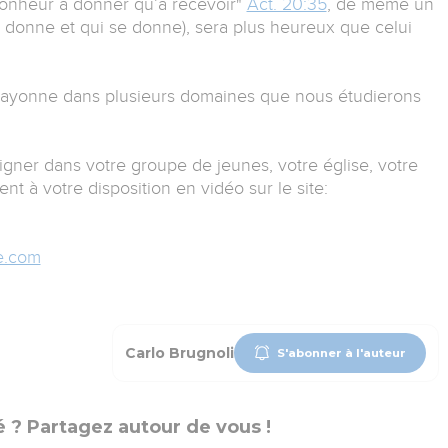
 bonheur à donner qu’à recevoir"
Act. 20:35
, de même un
i donne et qui se donne), sera plus heureux que celui
e rayonne dans plusieurs domaines que nous étudierons
igner dans votre groupe de jeunes, votre église, votre
t à votre disposition en vidéo sur le site:
e.com
Carlo Brugnoli
S'abonner à l'auteur
 ? Partagez autour de vous !