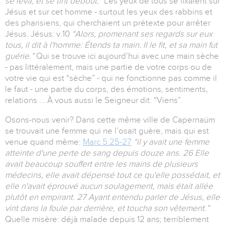
se leva, et se tint debout.”
Les yeux de tous se fixaient sur
Jésus et sur cet homme - surtout les yeux des rabbins et
des pharisiens, qui cherchaient un prétexte pour arrêter
Jésus. Jésus: v.10
“Alors, promenant ses regards sur eux
tous, il dit à l'homme: Étends ta main. Il le fit, et sa main fut
guérie.”
Qui se trouve ici aujourd’hui avec une main sèche
- pas littéralement, mais une partie de votre corps ou de
votre vie qui est “sèche” - qui ne fonctionne pas comme il
le faut - une partie du corps, des émotions, sentiments,
relations ... À vous aussi le Seigneur dit: “Viens”.
Osons-nous venir? Dans cette même ville de Capernaüm
se trouvait une femme qui ne l’osait guère, mais qui est
venue quand même:
Marc 5:25-27
“il y avait une femme
atteinte d'une perte de sang depuis douze ans. 26 Elle
avait beaucoup souffert entre les mains de plusieurs
médecins, elle avait dépensé tout ce qu'elle possédait, et
elle n'avait éprouvé aucun soulagement, mais était allée
plutôt en empirant. 27 Ayant entendu parler de Jésus, elle
vint dans la foule par derrière, et toucha son vêtement.”
Quelle misère: déjà malade depuis 12 ans; terriblement