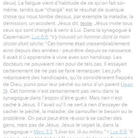
deux). La fatigue vient d’habitude de ce qu’on fait soi-
même, tandis que “chargé” est le résultat de quelque
chose qui nous tombe dessus, par exemple la maladie, la
démission, un accident. Jésus dit:
texte
. Jésus invite tous
ceux qui sont chargés à venir à Lui. Dans la synagogue à
Capernaüm:
Luc.6:6
“s'y trouvait un homme dont la main
droite était sèche.”
Cet homme était vraisemblablement
ainsi depuis des années - peut-être depuis sa naissance.
Il avait d û apprendre à vivre avec son handicap. Les
docteurs ne pouvaient rien pour de tels cas. Il essayait
certainement de ne pas se faire remarquer. Les juifs
méprisaient des handicapés, qu’ils considéraient frappés
de Dieu, punis pour leur péché ou celui d’un parent (
Jean
9
). Cet homme n’est certainement pas venu dans la
synagogue dans l’espoir d’être guéri. Mais rien n’est
caché à Jésus. Il l’avait vu! Il ne sert à rien d’essayer de
cacher le péché, la maladie; de camoufler le besoin ou le
problème. On peut peut-être réussir à se cacher des
gens, mais pas de Jésus. Jésus le voyait là, dans la
synagogue >
Marc 3:3
“Lève-toi, là au milieu.”
>
Luc 6:8
“Il