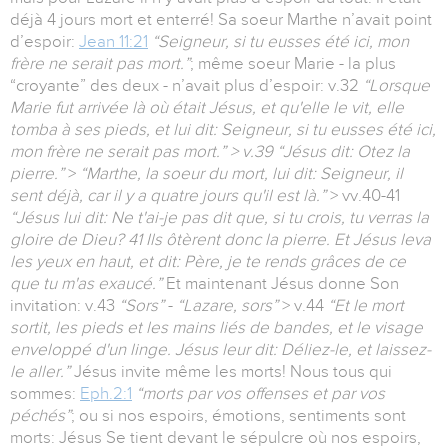
déjà 4 jours mort et enterré! Sa soeur Marthe n’avait point
d’espoir:
Jean 11:21
“Seigneur, si tu eusses été ici, mon
frère ne serait pas mort.”
; même soeur Marie - la plus
“croyante” des deux - n’avait plus d’espoir: v.32
“Lorsque
Marie fut arrivée là où était Jésus, et qu'elle le vit, elle
tomba à ses pieds, et lui dit: Seigneur, si tu eusses été ici,
mon frère ne serait pas mort.” > v.39 “Jésus dit: Otez la
pierre.”
>
“Marthe, la soeur du mort, lui dit: Seigneur, il
sent déjà, car il y a quatre jours qu'il est là.”
> vv.40-41
“Jésus lui dit: Ne t'ai-je pas dit que, si tu crois, tu verras la
gloire de Dieu? 41 Ils ôtèrent donc la pierre. Et Jésus leva
les yeux en haut, et dit: Père, je te rends grâces de ce
que tu m'as exaucé.”
Et maintenant Jésus donne Son
invitation: v.43
“Sors”
-
“Lazare, sors”
> v.44
“Et le mort
sortit, les pieds et les mains liés de bandes, et le visage
enveloppé d'un linge. Jésus leur dit: Déliez-le, et laissez-
le aller.”
Jésus invite même les morts! Nous tous qui
sommes:
Eph.2:1
“morts par vos offenses et par vos
péchés”
; ou si nos espoirs, émotions, sentiments sont
morts: Jésus Se tient devant le sépulcre où nos espoirs,