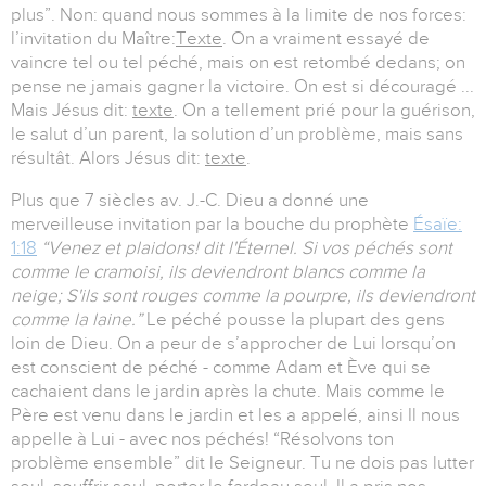
plus”. Non: quand nous sommes à la limite de nos forces:
l’invitation du Maître:
Texte
. On a vraiment essayé de
vaincre tel ou tel péché, mais on est retombé dedans; on
pense ne jamais gagner la victoire. On est si découragé ...
Mais Jésus dit:
texte
. On a tellement prié pour la guérison,
le salut d’un parent, la solution d’un problème, mais sans
résultât. Alors Jésus dit:
texte
.
Plus que 7 siècles av. J.-C. Dieu a donné une
merveilleuse invitation par la bouche du prophète
Ésaïe:
1:18
“Venez et plaidons! dit l'Éternel. Si vos péchés sont
comme le cramoisi, ils deviendront blancs comme la
neige; S'ils sont rouges comme la pourpre, ils deviendront
comme la laine.”
Le péché pousse la plupart des gens
loin de Dieu. On a peur de s’approcher de Lui lorsqu’on
est conscient de péché - comme Adam et Ève qui se
cachaient dans le jardin après la chute. Mais comme le
Père est venu dans le jardin et les a appelé, ainsi Il nous
appelle à Lui - avec nos péchés! “Résolvons ton
problème ensemble” dit le Seigneur. Tu ne dois pas lutter