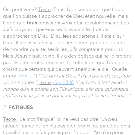
Qui peut venir?
Texte
. Tous! Non seulement que l’idée
que l’on puisse s’approcher de Dieu était nouvelle, mais
l’idée que
tous
pouvaient venir était révolutionnaire! Les
Juifs croyaient que eux seuls avaient le droit de
s’approcher de Dieu. Dieu
leur
appartenait. Il était leur
Dieu. Il les avait choisi. Tous les autres peuples étaient
de moindre qualité; seuls les juifs comptaient pour Lui.
Mais Jésus disait:
texte
. Il y a des églises qui ne le croient
pas. Ils prêchent la doctrine de l’élection - que Dieu ne
choisit que certains qui peuvent atteindre le ciel. Quelle
erreur:
Rom.2:11
“Car devant Dieu il n'y a point d'acception
de personnes.”
;
texte
;
Jean 3:16
“Car Dieu a tant aimé le
monde qu'il a donné son Fils unique, afin que quiconque
croit en lui ne périsse point, mais qu'il ait la vie éternelle.”
2.
FATIGUÉS
Texte
. Le mot “fatigué” ici ne veut pas dire “un peu
fatigué” parce qu’on n’a pas bien dormi, ou parce qu’on a
travaillé, mais la fatigue aigu ë : “à bout”, “je n’en peux