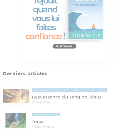
Derniers articles
MESSAGE TEXTE
ENSEIGNEMENTS BIBLIQUES
La puissance du sang de Jésus
Michaël Williams
MESSAGE TEXTE
Jonas
Michaël Williams