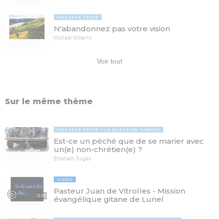
MESSAGE TEXTE
N'abandonnez pas votre vision
Michaël Williams
Voir tout
Sur le même thème
MESSAGE TEXTE
LA QUESTION TABOUE
Est-ce un péché que de se marier avec
un(e) non-chrétien(e) ?
Elisabeth Dugas
VIDÉO
Pasteur Juan de Vitrolles - Mission
12:05
évangélique gitane de Lunel