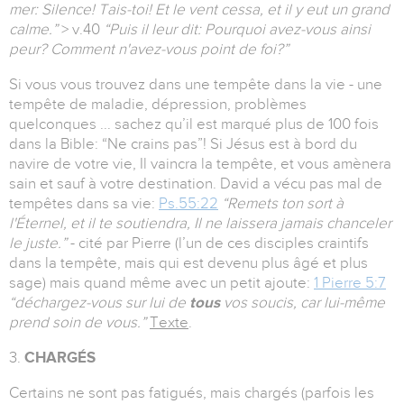
mer: Silence! Tais-toi! Et le vent cessa, et il y eut un grand
calme.”
> v.40
“Puis il leur dit: Pourquoi avez-vous ainsi
peur? Comment n'avez-vous point de foi?”
Si vous vous trouvez dans une tempête dans la vie - une
tempête de maladie, dépression, problèmes
quelconques ... sachez qu’il est marqué plus de 100 fois
dans la Bible: “Ne crains pas”! Si Jésus est à bord du
navire de votre vie, Il vaincra la tempête, et vous amènera
sain et sauf à votre destination. David a vécu pas mal de
tempêtes dans sa vie:
Ps.55:22
“Remets ton sort à
l'Éternel, et il te soutiendra, Il ne laissera jamais chanceler
le juste.”
- cité par Pierre (l’un de ces disciples craintifs
dans la tempête, mais qui est devenu plus âgé et plus
sage) mais quand même avec un petit ajoute:
1 Pierre 5:7
“déchargez-vous sur lui de
tous
vos soucis, car lui-même
prend soin de vous.”
Texte
.
3.
CHARGÉS
Certains ne sont pas fatigués, mais chargés (parfois les