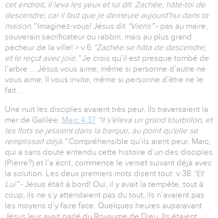
cet endroit, il leva les yeux et lui dit: Zachée, hâte-toi de
descendre; car il faut que je demeure aujourd'hui dans ta
maison.”
Imaginez-vous! Jésus dit
“Viens”
- pas au maire,
souverain sacrificateur ou rabbin, mais au plus grand
pécheur de la ville! > v.6
“Zachée se hâta de descendre,
et le reçut avec joie.”
Je crois qu’il est presque tombé de
l’arbre ... Jésus vous aime, même si personne d’autre ne
vous aime; Il vous invite, même si personne d’être ne le
fait ...
Une nuit les disciples avaient très peur. Ils traversaient la
mer de Galilée:
Marc 4:37
“Il s'éleva un grand tourbillon, et
les flots se jetaient dans la barque, au point qu'elle se
remplissait déjà.”
Compréhensible qu’ils aient peur. Marc,
qui a sans doute entendu cette histoire d’un des disciples
(Pierre?) et l’a écrit, commence le verset suivant déjà avec
la solution. Les deux premiers mots disent tout: v.38
“Et
Lui”
- Jésus était à bord! Oui, il y avait la tempête, tout à
coup; ils ne s’y attendaient pas du tout; ils n’avaient pas
les moyens d’y faire face. Quelques heures auparavant
Jésus leur avait parlé du Royaume de Dieu. Ils étaient