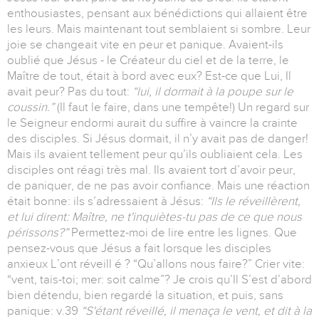
enthousiastes, pensant aux bénédictions qui allaient être
les leurs. Mais maintenant tout semblaient si sombre. Leur
joie se changeait vite en peur et panique. Avaient-ils
oublié que Jésus - le Créateur du ciel et de la terre, le
Maître de tout, était à bord avec eux? Est-ce que Lui, Il
avait peur? Pas du tout:
“lui, il dormait à la poupe sur le
coussin.”
(Il faut le faire, dans une tempête!) Un regard sur
le Seigneur endormi aurait du suffire à vaincre la crainte
des disciples. Si Jésus dormait, il n’y avait pas de danger!
Mais ils avaient tellement peur qu’ils oubliaient cela. Les
disciples ont réagi très mal. Ils avaient tort d’avoir peur,
de paniquer, de ne pas avoir confiance. Mais une réaction
était bonne: ils s’adressaient à Jésus:
“Ils le réveillèrent,
et lui dirent: Maître, ne t'inquiètes-tu pas de ce que nous
périssons?”
Permettez-moi de lire entre les lignes. Que
pensez-vous que Jésus a fait lorsque les disciples
anxieux L’ont réveill é ? “Qu’allons nous faire?” Crier vite:
“vent, tais-toi; mer: soit calme”? Je crois qu’Il S’est d’abord
bien détendu, bien regardé la situation, et puis, sans
panique: v.39
“S'étant réveillé, il menaça le vent, et dit à la