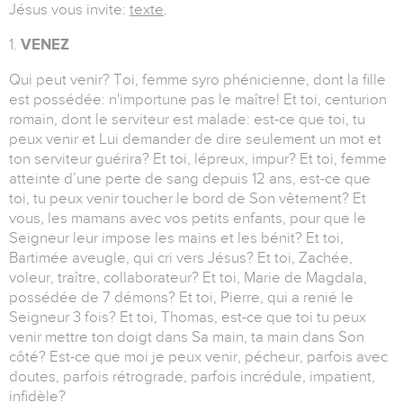
Jésus vous invite:
texte
.
1.
VENEZ
Qui peut venir? Toi, femme syro phénicienne, dont la fille
est possédée: n'importune pas le maître! Et toi, centurion
romain, dont le serviteur est malade: est-ce que toi, tu
peux venir et Lui demander de dire seulement un mot et
ton serviteur guérira? Et toi, lépreux, impur? Et toi, femme
atteinte d’une perte de sang depuis 12 ans, est-ce que
toi, tu peux venir toucher le bord de Son vêtement? Et
vous, les mamans avec vos petits enfants, pour que le
Seigneur leur impose les mains et les bénit? Et toi,
Bartimée aveugle, qui cri vers Jésus? Et toi, Zachée,
voleur, traître, collaborateur? Et toi, Marie de Magdala,
possédée de 7 démons? Et toi, Pierre, qui a renié le
Seigneur 3 fois? Et toi, Thomas, est-ce que toi tu peux
venir mettre ton doigt dans Sa main, ta main dans Son
côté? Est-ce que moi je peux venir, pécheur, parfois avec
doutes, parfois rétrograde, parfois incrédule, impatient,
infidèle?