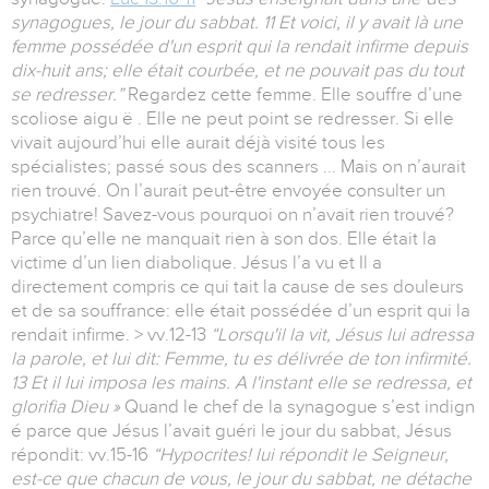
synagogues, le jour du sabbat. 11 Et voici, il y avait là une
femme possédée d'un esprit qui la rendait infirme depuis
dix-huit ans; elle était courbée, et ne pouvait pas du tout
se redresser.”
Regardez cette femme. Elle souffre d’une
scoliose aigu ë . Elle ne peut point se redresser. Si elle
vivait aujourd’hui elle aurait déjà visité tous les
spécialistes; passé sous des scanners ... Mais on n’aurait
rien trouvé. On l’aurait peut-être envoyée consulter un
psychiatre! Savez-vous pourquoi on n’avait rien trouvé?
Parce qu’elle ne manquait rien à son dos. Elle était la
victime d’un lien diabolique. Jésus l’a vu et Il a
directement compris ce qui tait la cause de ses douleurs
et de sa souffrance: elle était possédée d’un esprit qui la
rendait infirme. > vv.12-13
“Lorsqu'il la vit, Jésus lui adressa
la parole, et lui dit: Femme, tu es délivrée de ton infirmité.
13 Et il lui imposa les mains. A l'instant elle se redressa, et
glorifia Dieu »
Quand le chef de la synagogue s’est indign
é parce que Jésus l’avait guéri le jour du sabbat, Jésus
répondit: vv.15-16
“Hypocrites! lui répondit le Seigneur,
est-ce que chacun de vous, le jour du sabbat, ne détache