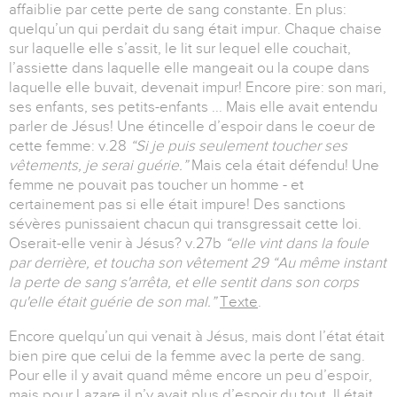
affaiblie par cette perte de sang constante. En plus:
quelqu’un qui perdait du sang était impur. Chaque chaise
sur laquelle elle s’assit, le lit sur lequel elle couchait,
l’assiette dans laquelle elle mangeait ou la coupe dans
laquelle elle buvait, devenait impur! Encore pire: son mari,
ses enfants, ses petits-enfants ... Mais elle avait entendu
parler de Jésus! Une étincelle d’espoir dans le coeur de
cette femme: v.28
“Si je puis seulement toucher ses
vêtements, je serai guérie.”
Mais cela était défendu! Une
femme ne pouvait pas toucher un homme - et
certainement pas si elle était impure! Des sanctions
sévères punissaient chacun qui transgressait cette loi.
Oserait-elle venir à Jésus? v.27b
“elle vint dans la foule
par derrière, et toucha son vêtement 29 “Au même instant
la perte de sang s'arrêta, et elle sentit dans son corps
qu'elle était guérie de son mal.”
Texte
.
Encore quelqu’un qui venait à Jésus, mais dont l’état était
bien pire que celui de la femme avec la perte de sang.
Pour elle il y avait quand même encore un peu d’espoir,
mais pour Lazare il n’y avait plus d’espoir du tout. Il était