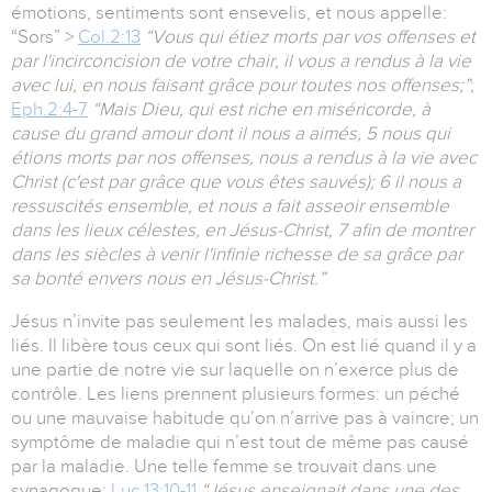
émotions, sentiments sont ensevelis, et nous appelle:
“Sors” >
Col.2:13
“Vous qui étiez morts par vos offenses et
par l'incirconcision de votre chair, il vous a rendus à la vie
avec lui, en nous faisant grâce pour toutes nos offenses;”
;
Eph.2:4-7
“Mais Dieu, qui est riche en miséricorde, à
cause du grand amour dont il nous a aimés, 5 nous qui
étions morts par nos offenses, nous a rendus à la vie avec
Christ (c'est par grâce que vous êtes sauvés); 6 il nous a
ressuscités ensemble, et nous a fait asseoir ensemble
dans les lieux célestes, en Jésus-Christ, 7 afin de montrer
dans les siècles à venir l'infinie richesse de sa grâce par
sa bonté envers nous en Jésus-Christ.”
Jésus n’invite pas seulement les malades, mais aussi les
liés. Il libère tous ceux qui sont liés. On est lié quand il y a
une partie de notre vie sur laquelle on n’exerce plus de
contrôle. Les liens prennent plusieurs formes: un péché
ou une mauvaise habitude qu’on n’arrive pas à vaincre; un
symptôme de maladie qui n’est tout de même pas causé
par la maladie. Une telle femme se trouvait dans une
synagogue:
Luc 13:10-11
“Jésus enseignait dans une des