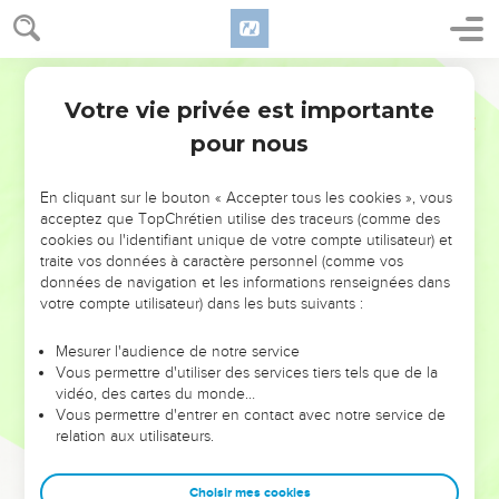
Votre vie privée est importante
pour nous
NE MANQUEZ PAS L’ÉVÉNEMENT
En cliquant sur le bouton « Accepter tous les cookies », vous
DE L’ANNÉE !
acceptez que TopChrétien utilise des traceurs (comme des
cookies ou l'identifiant unique de votre compte utilisateur) et
ET SI LEURS ERREURS POUVAIENT VOUS ÉVITER LES
traite vos données à caractère personnel (comme vos
VOTRES ?
données de navigation et les informations renseignées dans
votre compte utilisateur) dans les buts suivants :
On admire souvent les leaders pour leurs réussites, leur impact,
leur foi ou leur vision. Mais on voit moins les doutes, les erreurs
Mesurer l'audience de notre service
Vous permettre d'utiliser des services tiers tels que de la
et les saisons difficiles qu'ils ont traversés, alors même que ce
vidéo, des cartes du monde…
sont elles qui les ont façonnés.
Vous permettre d'entrer en contact avec notre service de
relation aux utilisateurs.
Dans cette conférence, leaders, entrepreneurs, et responsables
reviennent sur les erreurs marquantes de leur parcours et les
clés pour avancer avec plus de sagesse afin que leurs erreurs
Choisir mes cookies