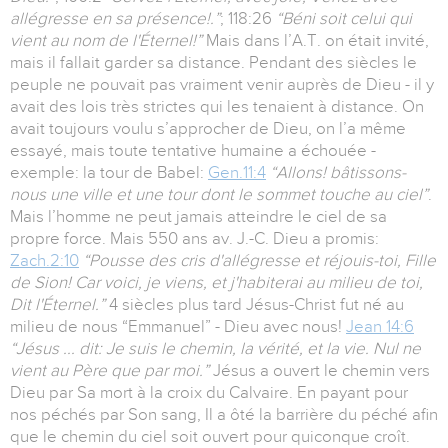
allégresse en sa présence!.”
; 118:26
“Béni soit celui qui
vient au nom de l'Éternel!”
Mais dans l’A.T. on était invité,
mais il fallait garder sa distance. Pendant des siècles le
peuple ne pouvait pas vraiment venir auprès de Dieu - il y
avait des lois très strictes qui les tenaient à distance. On
avait toujours voulu s’approcher de Dieu, on l’a même
essayé, mais toute tentative humaine a échouée -
exemple: la tour de Babel:
Gen.11:4
“Allons! bâtissons-
nous une ville et une tour dont le sommet touche au ciel”
.
Mais l’homme ne peut jamais atteindre le ciel de sa
propre force. Mais 550 ans av. J.-C. Dieu a promis:
Zach.2:10
“Pousse des cris d'allégresse et réjouis-toi, Fille
de Sion! Car voici, je viens, et j'habiterai au milieu de toi,
Dit l'Éternel.”
4 siècles plus tard Jésus-Christ fut né au
milieu de nous “Emmanuel” - Dieu avec nous!
Jean 14:6
“Jésus ... dit: Je suis le chemin, la vérité, et la vie. Nul ne
vient au Père que par moi.”
Jésus a ouvert le chemin vers
Dieu par Sa mort à la croix du Calvaire. En payant pour
nos péchés par Son sang, Il a ôté la barrière du péché afin
que le chemin du ciel soit ouvert pour quiconque croît.