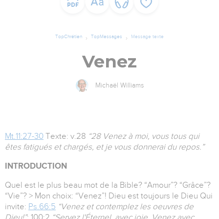
TopChrétien
TopMessages
Message texte
Venez
Michaël Williams
Mt.11:27-30
Texte: v.28
“28 Venez à moi, vous tous qui
êtes fatigués et chargés, et je vous donnerai du repos.”
INTRODUCTION
Quel est le plus beau mot de la Bible? “Amour”? “Grâce”?
“Vie”? > Mon choix: “Venez”! Dieu est toujours le Dieu Qui
invite:
Ps.66:5
“Venez et contemplez les oeuvres de
Dieu!”
; 100:2
“Servez l'Éternel, avec joie, Venez avec