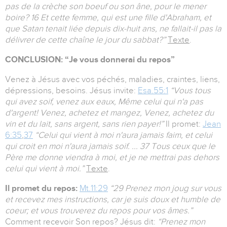
pas de la crèche son boeuf ou son âne, pour le mener
boire? 16 Et cette femme, qui est une fille d'Abraham, et
que Satan tenait liée depuis dix-huit ans, ne fallait-il pas la
délivrer de cette chaîne le jour du sabbat?”
Texte
.
CONCLUSION: “Je vous donnerai du repos”
Venez à Jésus avec vos péchés, maladies, craintes, liens,
dépressions, besoins. Jésus invite:
Esa.55:1
“Vous tous
qui avez soif, venez aux eaux, Même celui qui n'a pas
d'argent! Venez, achetez et mangez, Venez, achetez du
vin et du lait, sans argent, sans rien payer!”
Il promet:
Jean
6:35
,
37
“Celui qui vient à moi n'aura jamais faim, et celui
qui croit en moi n'aura jamais soif. ... 37 Tous ceux que le
Père me donne viendra à moi, et je ne mettrai pas dehors
celui qui vient à moi.”
Texte
.
Il promet du repos:
Mt.11:29
“29 Prenez mon joug sur vous
et recevez mes instructions, car je suis doux et humble de
coeur; et vous trouverez du repos pour vos âmes.”
Comment recevoir Son repos? Jésus dit:
“Prenez mon