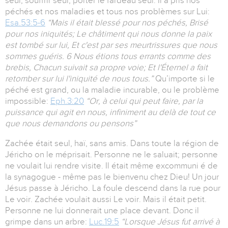
seul, souffrir seul, porter le fardeau seul. Il a pris nos
péchés et nos maladies et tous nos problèmes sur Lui:
Esa.53:5-6
“Mais il était blessé pour nos péchés, Brisé
pour nos iniquités; Le châtiment qui nous donne la paix
est tombé sur lui, Et c'est par ses meurtrissures que nous
sommes guéris. 6 Nous étions tous errants comme des
brebis, Chacun suivait sa propre voie; Et l'Éternel a fait
retomber sur lui l'iniquité de nous tous.”
Qu’importe si le
péché est grand, ou la maladie incurable, ou le problème
impossible:
Eph.3:20
“Or, à celui qui peut faire, par la
puissance qui agit en nous, infiniment au delà de tout ce
que nous demandons ou pensons”
Zachée était seul, haï, sans amis. Dans toute la région de
Jéricho on le méprisait. Personne ne le saluait; personne
ne voulait lui rendre visite. Il était même excommuni é de
la synagogue - même pas le bienvenu chez Dieu! Un jour
Jésus passe à Jéricho. La foule descend dans la rue pour
Le voir. Zachée voulait aussi Le voir. Mais il était petit.
Personne ne lui donnerait une place devant. Donc il
grimpe dans un arbre:
Luc.19:5
“Lorsque Jésus fut arrivé à