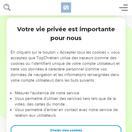
Votre vie privée est importante
pour nous
NE MANQUEZ PAS L’ÉVÉNEMENT
En cliquant sur le bouton « Accepter tous les cookies », vous
DE L’ANNÉE !
acceptez que TopChrétien utilise des traceurs (comme des
cookies ou l'identifiant unique de votre compte utilisateur) et
ET SI LEURS ERREURS POUVAIENT VOUS ÉVITER LES
traite vos données à caractère personnel (comme vos
VOTRES ?
données de navigation et les informations renseignées dans
votre compte utilisateur) dans les buts suivants :
On admire souvent les leaders pour leurs réussites, leur impact,
leur foi ou leur vision. Mais on voit moins les doutes, les erreurs
Mesurer l'audience de notre service
Vous permettre d'utiliser des services tiers tels que de la
et les saisons difficiles qu'ils ont traversés, alors même que ce
vidéo, des cartes du monde…
sont elles qui les ont façonnés.
Vous permettre d'entrer en contact avec notre service de
relation aux utilisateurs.
Dans cette conférence, leaders, entrepreneurs, et responsables
reviennent sur les erreurs marquantes de leur parcours et les
clés pour avancer avec plus de sagesse afin que leurs erreurs
Choisir mes cookies