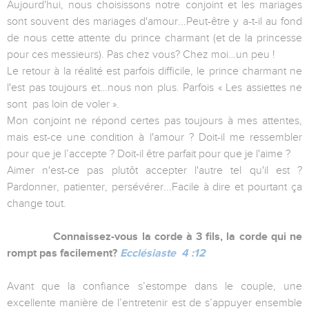
Aujourd'hui, nous choisissons notre conjoint et les mariages
sont souvent des mariages d'amour...Peut-être y a-t-il au fond
de nous cette attente du prince charmant (et de la princesse
pour ces messieurs). Pas chez vous? Chez moi…un peu !
Le retour à la réalité est parfois difficile, le prince charmant ne
l'est pas toujours et…nous non plus. Parfois « Les assiettes ne
sont pas loin de voler ».
Mon conjoint ne répond certes pas toujours à mes attentes,
mais est-ce une condition à l'amour ? Doit-il me ressembler
pour que je l’accepte ? Doit-il être parfait pour que je l'aime ?
Aimer n'est-ce pas plutôt accepter l'autre tel qu'il est ?
Pardonner, patienter, persévérer...Facile à dire et pourtant ça
change tout.
Connaissez-vous la corde à 3 fils, la corde qui ne
rompt pas facilement?
Ecclésiaste 4 :12
Avant que la confiance s’estompe dans le couple, une
excellente manière de l’entretenir est de s’appuyer ensemble