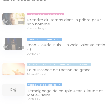
MESSAGE TEXTE
COUPLE
Prendre du temps dans la prière pour
03:01
son homme...
Christine Piauger
VIDÉO
ENSEIGNEMENT
Jean-Claude Buis - La vraie Saint Valentin
11:01
(1)
JCMBUIS.tv
MESSAGE TEXTE
ENSEIGNEMENTS BIBLIQUES
La puissance de l’action de grâce
Edouard Kowalski
VIDÉO
ENSEIGNEMENT
Témoignage de couple Jean-Claude et
Marie-Claire
JCMBUIS.tv