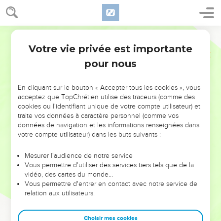
Votre vie privée est importante
pour nous
NE MANQUEZ PAS L’ÉVÉNEMENT
En cliquant sur le bouton « Accepter tous les cookies », vous
DE L’ANNÉE !
acceptez que TopChrétien utilise des traceurs (comme des
cookies ou l'identifiant unique de votre compte utilisateur) et
ET SI LEURS ERREURS POUVAIENT VOUS ÉVITER LES
traite vos données à caractère personnel (comme vos
VOTRES ?
données de navigation et les informations renseignées dans
votre compte utilisateur) dans les buts suivants :
On admire souvent les leaders pour leurs réussites, leur impact,
leur foi ou leur vision. Mais on voit moins les doutes, les erreurs
Mesurer l'audience de notre service
Vous permettre d'utiliser des services tiers tels que de la
et les saisons difficiles qu'ils ont traversés, alors même que ce
vidéo, des cartes du monde…
sont elles qui les ont façonnés.
Vous permettre d'entrer en contact avec notre service de
relation aux utilisateurs.
Dans cette conférence, leaders, entrepreneurs, et responsables
reviennent sur les erreurs marquantes de leur parcours et les
clés pour avancer avec plus de sagesse afin que leurs erreurs
Choisir mes cookies