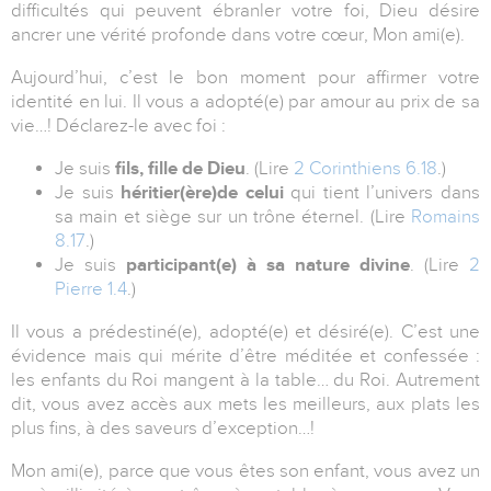
difficultés qui peuvent ébranler votre foi, Dieu désire
ancrer une vérité profonde dans votre cœur, Mon ami(e).
Aujourd’hui, c’est le bon moment pour affirmer votre
identité en lui. Il vous a adopté(e) par amour au prix de sa
vie…! Déclarez-le avec foi :
Je suis
fils, fille de Dieu
. (Lire
2 Corinthiens 6.18
.)
Je suis
héritier(ère)
de celui
qui tient l’univers dans
sa main et siège sur un trône éternel. (Lire
Romains
8.17
.)
Je suis
participant(e) à sa nature divine
. (Lire
2
Pierre 1.4
.)
Il vous a prédestiné(e), adopté(e) et désiré(e). C’est une
évidence mais qui mérite d’être méditée et confessée :
les enfants du Roi mangent à la table… du Roi. Autrement
dit, vous avez accès aux mets les meilleurs, aux plats les
plus fins, à des saveurs d’exception…!
Mon ami(e), parce que vous êtes son enfant, vous avez un