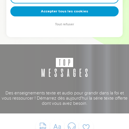
deviennent vos tremplins. Que vous guidiez un ministère, une
équipe, un groupe ou une famille, leur expérience est faite
Accepter tous les cookies
pour vous.
Tout refuser
Je découvre l’événement
Des enseignements texte et audio pour grandir dans la foi et
vous ressourcer ! Démarrez dès aujourd'hui la série texte offerte
dont vous avez besoin.