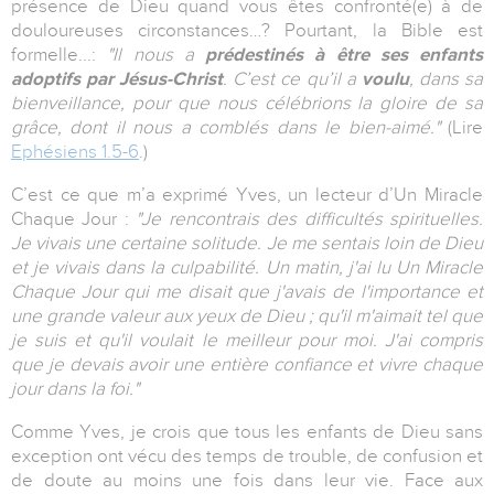
présence de Dieu quand vous êtes confronté(e) à de
douloureuses circonstances…? Pourtant, la Bible est
formelle...:
"Il nous a
prédestinés
à
être ses enfants
adoptifs par Jésus-Christ
. C’est ce qu’il a
voulu
, dans sa
bienveillance, pour que nous célébrions la gloire de sa
grâce, dont il nous a comblés dans le bien-aimé."
(Lire
Ephésiens 1.5-6
.)
C’est ce que m’a exprimé Yves, un lecteur d’Un Miracle
Chaque Jour :
"Je rencontrais des difficultés spirituelles.
Je vivais une certaine solitude. Je me sentais loin de Dieu
et je vivais dans la culpabilité. Un matin, j'ai lu Un Miracle
Chaque Jour qui me disait que j'avais de l'importance et
une grande valeur aux yeux de Dieu ; qu'il m'aimait tel que
je suis et qu'il voulait le meilleur pour moi. J'ai compris
que je devais avoir une entière confiance et vivre chaque
jour dans la foi."
Comme Yves, je crois que tous les enfants de Dieu sans
exception ont vécu des temps de trouble, de confusion et
de doute au moins une fois dans leur vie. Face aux