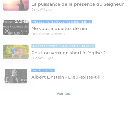
La puissance de la présence du Seigneur
David Wilkerson
VIDÉO
PORTE OUVERTE CHRÉTIENNE
Ne vous inquiétez de rien
50:08
Porte Ouverte Chrétienne
MESSAGE TEXTE
LA QUESTION TABOUE
Peut-on venir en short à l’église ?
Elisabeth Dugas
VIDÉO
FILM
Albert Einstein - Dieu-existe-t-il ?
01:20
Voir tout