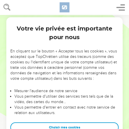
Votre vie privée est importante
pour nous
NE MANQUEZ PAS L’ÉVÉNEMENT
En cliquant sur le bouton « Accepter tous les cookies », vous
DE L’ANNÉE !
acceptez que TopChrétien utilise des traceurs (comme des
cookies ou l'identifiant unique de votre compte utilisateur) et
ET SI LEURS ERREURS POUVAIENT VOUS ÉVITER LES
traite vos données à caractère personnel (comme vos
VOTRES ?
données de navigation et les informations renseignées dans
votre compte utilisateur) dans les buts suivants :
On admire souvent les leaders pour leurs réussites, leur impact,
leur foi ou leur vision. Mais on voit moins les doutes, les erreurs
Mesurer l'audience de notre service
Vous permettre d'utiliser des services tiers tels que de la
et les saisons difficiles qu'ils ont traversés, alors même que ce
vidéo, des cartes du monde…
sont elles qui les ont façonnés.
Vous permettre d'entrer en contact avec notre service de
relation aux utilisateurs.
Dans cette conférence, leaders, entrepreneurs, et responsables
reviennent sur les erreurs marquantes de leur parcours et les
clés pour avancer avec plus de sagesse afin que leurs erreurs
Choisir mes cookies