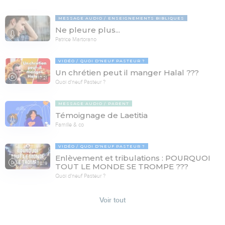
MESSAGE AUDIO
ENSEIGNEMENTS BIBLIQUES
Ne pleure plus...
Patrice Martorano
VIDÉO
QUOI D'NEUF PASTEUR ?
Un chrétien peut il manger Halal ???
17:21
Quoi d'neuf Pasteur ?
MESSAGE AUDIO
PARENT
Témoignage de Laetitia
Famille & co
VIDÉO
QUOI D'NEUF PASTEUR ?
Enlèvement et tribulations : POURQUOI
78:19
TOUT LE MONDE SE TROMPE ???
Quoi d'neuf Pasteur ?
Voir tout