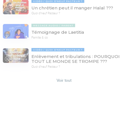
VIDÉO
QUOI D'NEUF PASTEUR ?
Un chrétien peut il manger Halal ???
17:21
Quoi d'neuf Pasteur ?
MESSAGE AUDIO
PARENT
Témoignage de Laetitia
Famille & co
VIDÉO
QUOI D'NEUF PASTEUR ?
Enlèvement et tribulations : POURQUOI
78:19
TOUT LE MONDE SE TROMPE ???
Quoi d'neuf Pasteur ?
Voir tout