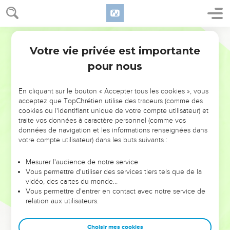
Votre vie privée est importante
pour nous
NE MANQUEZ PAS L’ÉVÉNEMENT
En cliquant sur le bouton « Accepter tous les cookies », vous
DE L’ANNÉE !
acceptez que TopChrétien utilise des traceurs (comme des
cookies ou l'identifiant unique de votre compte utilisateur) et
ET SI LEURS ERREURS POUVAIENT VOUS ÉVITER LES
traite vos données à caractère personnel (comme vos
VOTRES ?
données de navigation et les informations renseignées dans
votre compte utilisateur) dans les buts suivants :
On admire souvent les leaders pour leurs réussites, leur impact,
leur foi ou leur vision. Mais on voit moins les doutes, les erreurs
Mesurer l'audience de notre service
Vous permettre d'utiliser des services tiers tels que de la
et les saisons difficiles qu'ils ont traversés, alors même que ce
vidéo, des cartes du monde…
sont elles qui les ont façonnés.
Vous permettre d'entrer en contact avec notre service de
relation aux utilisateurs.
Dans cette conférence, leaders, entrepreneurs, et responsables
reviennent sur les erreurs marquantes de leur parcours et les
clés pour avancer avec plus de sagesse afin que leurs erreurs
Choisir mes cookies