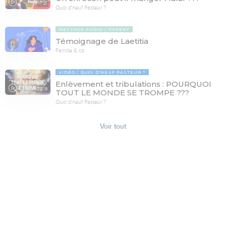
17:21
Quoi d'neuf Pasteur ?
MESSAGE AUDIO
PARENT
Témoignage de Laetitia
Famille & co
VIDÉO
QUOI D'NEUF PASTEUR ?
Enlèvement et tribulations : POURQUOI
78:19
TOUT LE MONDE SE TROMPE ???
Quoi d'neuf Pasteur ?
Voir tout