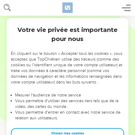
Votre vie privée est importante
pour nous
NE MANQUEZ PAS L’ÉVÉNEMENT
En cliquant sur le bouton « Accepter tous les cookies », vous
DE L’ANNÉE !
acceptez que TopChrétien utilise des traceurs (comme des
cookies ou l'identifiant unique de votre compte utilisateur) et
ET SI LEURS ERREURS POUVAIENT VOUS ÉVITER LES
traite vos données à caractère personnel (comme vos
VOTRES ?
données de navigation et les informations renseignées dans
votre compte utilisateur) dans les buts suivants :
On admire souvent les leaders pour leurs réussites, leur impact,
leur foi ou leur vision. Mais on voit moins les doutes, les erreurs
Mesurer l'audience de notre service
Vous permettre d'utiliser des services tiers tels que de la
et les saisons difficiles qu'ils ont traversés, alors même que ce
vidéo, des cartes du monde…
sont elles qui les ont façonnés.
Vous permettre d'entrer en contact avec notre service de
relation aux utilisateurs.
Dans cette conférence, leaders, entrepreneurs, et responsables
reviennent sur les erreurs marquantes de leur parcours et les
clés pour avancer avec plus de sagesse afin que leurs erreurs
Choisir mes cookies