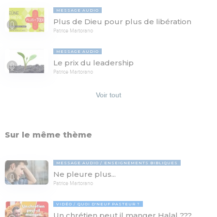
MESSAGE AUDIO
Plus de Dieu pour plus de libération
Patrice Martorano
MESSAGE AUDIO
Le prix du leadership
Patrice Martorano
Voir tout
Sur le même thème
MESSAGE AUDIO
ENSEIGNEMENTS BIBLIQUES
Ne pleure plus...
Patrice Martorano
VIDÉO
QUOI D'NEUF PASTEUR ?
Un chrétien peut il manger Halal ???