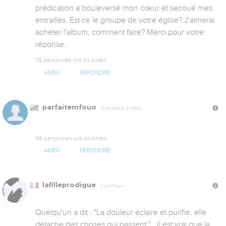
prédication a bouleversé mon cœur et secoué mes 
entrailles. Est ce le groupe de votre église? J'aimerai 
acheter l'album, comment faire? Merci pour votre 
réponse.
76 personnes ont dit Amen
AMEN
RÉPONDRE
parfaitemfouo
Il y a 13 ans, 2 mois
96 personnes ont dit Amen
AMEN
RÉPONDRE
lafilleprodigue
Il y a 17 ans
Quelqu'un a dit : "La douleur éclaire et purifie, elle 
détache des choses qui passent."   Il est vrai que la 