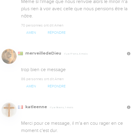
Même si l'image que nous renvoie alors le miroir n'a 
plus rien à voir avec celle que nous pensions être la 
nôtre.
70 personnes ont dit Amen
AMEN
RÉPONDRE
merveilledeDieu
Il y a 17 ans, 5 mois
trop bien ce message
86 personnes ont dit Amen
AMEN
RÉPONDRE
katleenne
Il y a 18 ans, 1 mois
Merci pour ce message, il m'a en cou rager en ce 
moment c'est dur.
