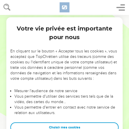
Votre vie privée est importante
pour nous
NE MANQUEZ PAS L’ÉVÉNEMENT
En cliquant sur le bouton « Accepter tous les cookies », vous
DE L’ANNÉE !
acceptez que TopChrétien utilise des traceurs (comme des
cookies ou l'identifiant unique de votre compte utilisateur) et
ET SI LEURS ERREURS POUVAIENT VOUS ÉVITER LES
traite vos données à caractère personnel (comme vos
VOTRES ?
données de navigation et les informations renseignées dans
votre compte utilisateur) dans les buts suivants :
On admire souvent les leaders pour leurs réussites, leur impact,
leur foi ou leur vision. Mais on voit moins les doutes, les erreurs
Mesurer l'audience de notre service
Vous permettre d'utiliser des services tiers tels que de la
et les saisons difficiles qu'ils ont traversés, alors même que ce
vidéo, des cartes du monde…
sont elles qui les ont façonnés.
Vous permettre d'entrer en contact avec notre service de
relation aux utilisateurs.
Dans cette conférence, leaders, entrepreneurs, et responsables
reviennent sur les erreurs marquantes de leur parcours et les
clés pour avancer avec plus de sagesse afin que leurs erreurs
Choisir mes cookies