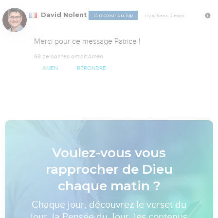
David Nolent
Directeur du Top
Il y a 18 ans, 2 mois
Merci pour ce message Patrice !
68 personnes ont dit Amen
AMEN
RÉPONDRE
Voulez-vous vous
rapprocher de Dieu
chaque matin ?
Chaque jour, découvrez le verset du
jour, la Pensée du Jour, les contenus