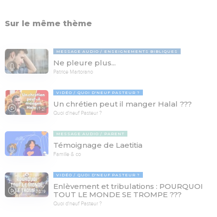
Sur le même thème
MESSAGE AUDIO
ENSEIGNEMENTS BIBLIQUES
Ne pleure plus...
Patrice Martorano
VIDÉO
QUOI D'NEUF PASTEUR ?
Un chrétien peut il manger Halal ???
17:21
Quoi d'neuf Pasteur ?
MESSAGE AUDIO
PARENT
Témoignage de Laetitia
Famille & co
VIDÉO
QUOI D'NEUF PASTEUR ?
Enlèvement et tribulations : POURQUOI
78:19
TOUT LE MONDE SE TROMPE ???
Quoi d'neuf Pasteur ?