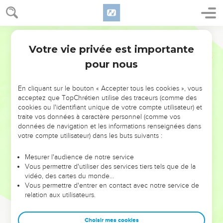
Votre vie privée est importante
pour nous
NE MANQUEZ PAS L’ÉVÉNEMENT
En cliquant sur le bouton « Accepter tous les cookies », vous
DE L’ANNÉE !
acceptez que TopChrétien utilise des traceurs (comme des
cookies ou l'identifiant unique de votre compte utilisateur) et
ET SI LEURS ERREURS POUVAIENT VOUS ÉVITER LES
traite vos données à caractère personnel (comme vos
VOTRES ?
données de navigation et les informations renseignées dans
votre compte utilisateur) dans les buts suivants :
On admire souvent les leaders pour leurs réussites, leur impact,
leur foi ou leur vision. Mais on voit moins les doutes, les erreurs
Mesurer l'audience de notre service
Vous permettre d'utiliser des services tiers tels que de la
et les saisons difficiles qu'ils ont traversés, alors même que ce
vidéo, des cartes du monde…
sont elles qui les ont façonnés.
Vous permettre d'entrer en contact avec notre service de
relation aux utilisateurs.
Dans cette conférence, leaders, entrepreneurs, et responsables
reviennent sur les erreurs marquantes de leur parcours et les
clés pour avancer avec plus de sagesse afin que leurs erreurs
Choisir mes cookies